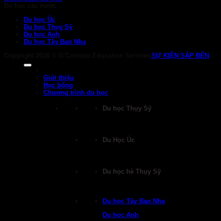
Du học các nước
Du học Úc
Du học Thụy Sỹ
Du học Anh
Du học Tây Ban Nha
Copyright 2026 ©
G'Connect Education Services
SỰ KIỆN SẮP ĐẾN
Giới thiệu
Học bổng
Chương trình du học
Du học Thụy Sỹ
Du Học Úc
Du học hè Thụy Sỹ
Du học Tây Ban Nha
Du học Anh