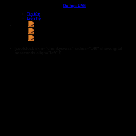
Du học UAE
Tin tức
Liên hệ
[coolclock skin="chunkyswiss" radius="140" showdigital
noseconds align="left" /]