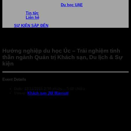
Du học UAE
Tin tức
Liên hệ
SỰ KIỆN SẮP ĐẾN
Hướng nghiệp du học Úc – Trải nghiệm tinh
thần ngành Quản trị Khách sạn, Du lịch & Sự
kiện
Event Details
Date:
12/11/2016 2:30 chiều
–
5:00 chiều
Venue:
Khách sạn JW Marriott