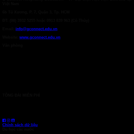
Việt Nam
6b Tú Xương, P. 7, Quận 3, Tp. HCM
ĐT: (08) 3932 5255 hoặc 0913 839 963 (Cô Thùy)
Email:
info@gconnect.edu.vn
Website:
www.gconnect.edu.vn
Văn phòng
TP. HCM: 6b Tú Xương, P. Xuân Hòa
028 7107 8899
HÀ NỘI: 30 Phan Đình Phùng, P. Ba Đình
024 7107 7889
info@gconnect.edu.vn
TỔNG ĐÀI MIỄN PHÍ
1800 6710
HOTLINE: 0919 839 963 (Zalo, Viber, WhatsApp)
Chính sách dữ liệu
Du học các nước