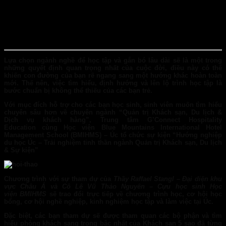
Lựa chọn ngành nghề để học tập và gắn bó lâu dài sẽ là một trong
những quyết định quan trọng nhất của cuộc đời, điều này có thể
khiến con đường của bạn rẽ ngang sang một hướng khác hoàn toàn
mới. Thế nên, việc tìm hiểu, định hướng và lên lộ trình học tập là
bước chuẩn bị không thể thiếu của các bạn trẻ.
Với mục đích hỗ trợ cho các bạn học sinh, sinh viên muốn tìm hiểu
chuyên sâu hơn về chuyên ngành “Quản trị Khách sạn, Du lịch &
Dịch vụ khách hàng”, Trung tâm
G’Connect Hospitality
Education
cùng Học viện
Blue Mountains International Hotel
Management School (BMIHMS)
– Úc tổ chức sự kiện “Hướng nghiệp
du học Úc – Trải nghiệm tinh thần ngành Quản trị Khách sạn, Du lịch
& Sự kiện”
Chương trình với sự tham dự của
Thầy Raffael Stangl – Đại diện khu
vực Châu Á và Cô Lê Vũ Thảo Nguyên – Cựu học sinh Học
viện BMIHMS
sẽ trao đổi trực tiếp về chương trình học, cơ hội học
bổng, cơ hội nghề nghiệp, kinh nghiệm học tập và làm việc tại Úc.
Đặc biệt, các bạn tham dự sẽ được tham quan các bộ phận và tìm
hiểu phòng khách sang trọng bậc nhất của Khách sạn 5 sao đã từng