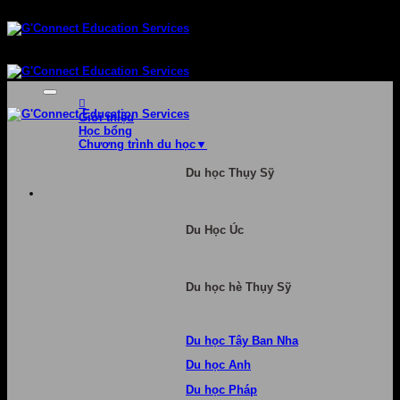
Bỏ
qua
nội
dung
Giới thiệu
Học bổng
Chương trình du học
Du học Thụy Sỹ
Du Học Úc
Du học hè Thụy Sỹ
Du học Tây Ban Nha
Du học Anh
Du học Pháp