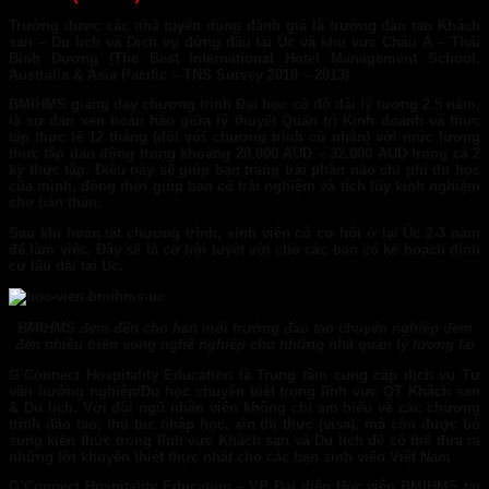
Trường được các nhà tuyển dụng đánh giá là
trường đào tạo Khách
sạn – Du lịch và Dịch vụ đứng đầu tại Úc và khu vực Châu Á – Thái
Bình Dương (The Best International Hotel Management School,
Australia & Asia Pacific – TNS Survey 2010 – 2013)
BMIHMS
giảng dạy chương trình Đại học có độ dài lý tưởng 2.5 năm,
là sự đan xen hoàn hảo giữa lý thuyết Quản trị Kinh doanh và thực
tập thực tế 12 tháng (đối với chương trình cử nhân) với mức lương
thực tập dao động trong
khoảng 20,000 AUD – 32,000 AUD
trong cả 2
kỳ thực tập. Điều này sẽ giúp bạn trang trải phần nào chi phí du học
của mình, đồng thời giúp bạn có trải nghiệm và tích lũy kinh nghiệm
cho bản thân.
Sau khi hoàn tất chương trình, sinh viên có cơ hội ở lại Úc 2-3 năm
để làm việc. Đây sẽ là cơ hội tuyệt vời cho các bạn có kế hoạch định
cư lâu dài tại Úc.
BMIHMS đem đến cho bạn môi trường đào tạo chuyên nghiệp đem
đến nhiều triển vọng nghề nghiệp cho những nhà quản lý tương lai
G’Connect Hospitality Education
là Trung tâm cung cấp dịch vụ Tư
vấn hướng nghiệp/Du học chuyên biệt trong lĩnh vực QT Khách sạn
& Du lịch. Với đội ngũ nhân viên không chỉ am hiểu về các chương
trình đào tạo, thủ tục nhập học, xin thị thực (visa), mà còn được bổ
sung kiến thức trong lĩnh vực Khách sạn và Du lịch để có thể đưa ra
những lời khuyên thiết thực nhất cho các bạn sinh viên Việt Nam
G’Connect Hospitality Education
– VP Đại diện Học viện BMIHMS tại