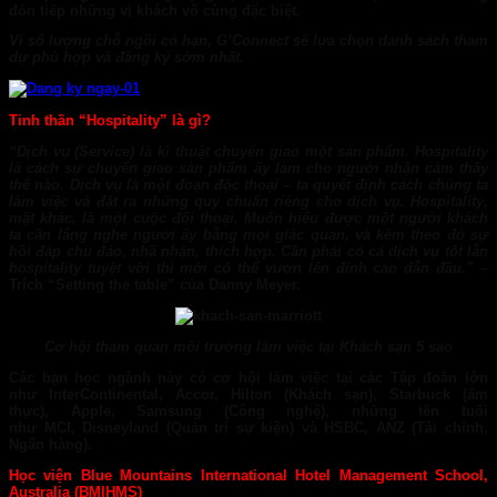
đón tiếp những vị khách vô cùng đặc biệt.
Vì số lượng chỗ ngồi có hạn, G’Connect sẽ lựa chọn danh sách tham
dự phù hợp và đăng ký sớm nhất.
Tinh thần “Hospitality” là gì?
“Dịch vụ (Service) là kĩ thuật chuyển giao một sản phẩm. Hospitality
là cách sự chuyển giao sản phẩm ấy làm cho người nhận cảm thấy
thế nào. Dịch vụ là một đoạn độc thoại – ta quyết định cách chúng ta
làm việc và đặt ra những quy chuẩn riêng cho dịch vụ. Hospitality,
mặt khác, là một cuộc đối thoại. Muốn hiểu được một người khách
ta cần lắng nghe người ấy bằng mọi giác quan, và kèm theo đó sự
hồi đáp chu đáo, nhã nhặn, thích hợp. Cần phải có cả dịch vụ tốt lẫn
hospitality tuyệt vời thì mới có thể vươn lên đỉnh cao dẫn đầu.”
–
Trích “Setting the table” của Danny Meyer.
Cơ hội tham quan môi trường làm việc tại Khách sạn 5 sao
Các bạn học ngành này có cơ hội làm việc tại các Tập đoàn lớn
như
InterContinental, Accor, Hilton
(Khách sạn),
Starbuck
(ẩm
thực),
Apple, Samsung
(Công nghệ), những tên tuổi
như
MCI, Disneyland
(Quản trị sự kiện) và
HSBC, ANZ
(Tài chính,
Ngân hàng).
Học viện Blue Mountains International Hotel Management School,
Australia (BMIHMS)