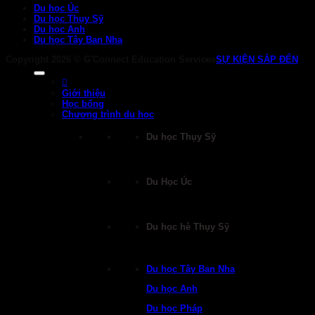
Du học Úc
Du học Thụy Sỹ
Du học Anh
Du học Tây Ban Nha
Copyright 2026 ©
G'Connect Education Services
SỰ KIỆN SẮP ĐẾN
Giới thiệu
Học bổng
Chương trình du học
Du học Thụy Sỹ
Du Học Úc
Du học hè Thụy Sỹ
Du học Tây Ban Nha
Du học Anh
Du học Pháp