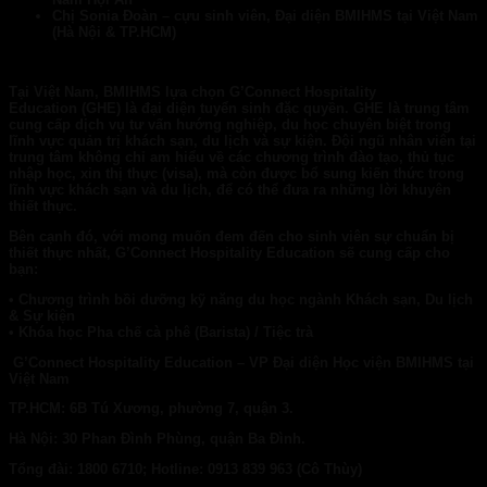
Chị Sonia Đoàn – cựu sinh viên, Đại diện BMIHMS tại Việt Nam
(Hà Nội & TP.HCM)
Tại Việt Nam,
BMIHMS
lựa chọn
G’Connect Hospitality
Education
(GHE)
là đại diện tuyển sinh đặc quyền. GHE là trung tâm
cung cấp dịch vụ tư vấn hướng nghiệp, du học chuyên biệt trong
lĩnh vực quản trị khách sạn, du lịch và sự kiện. Đội ngũ nhân viên tại
trung tâm không chỉ am hiểu về các chương trình đào tạo, thủ tục
nhập học, xin thị thực (visa), mà còn được bổ sung kiến thức trong
lĩnh vực khách sạn và du lịch, để có thể đưa ra những lời khuyên
thiết thực.
Bên cạnh đó, với mong muốn đem đến cho sinh viên sự chuẩn bị
thiết thực nhất,
G’Connect Hospitality Education
sẽ cung cấp cho
bạn:
• Chương trình bồi dưỡng kỹ năng du học ngành Khách sạn, Du lịch
& Sự kiện
• Khóa học Pha chế cà phê (Barista) / Tiệc trà
G’Connect Hospitality Education – V
P Đ
ại diện Học viện BMIHMS tại
Việt Nam
TP.HCM: 6B Tú Xương, phường 7, quận 3.
Hà Nội: 30 Phan Đình Phùng, quận Ba Đình.
Tổng đài: 1800 6710; Hotline: 0913 839 963 (Cô Thùy)