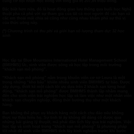
cùng cơ hội nhận Học bổng với tổng giá trị 207,84 triệu đồng.
Đặc biệt hơn nữa, đó là hoạt động giao lưu thông qua buổi học Nghệ
thuật pha cà phê với sự tham gia của tất cả mọi người để các bạn và
các em thoải mái chia sẻ cũng như cùng nhau khám phá sự thú vị
của thức uống này.
(*) Chương trình có thu phí và giới hạn số lượng tham dự: 3
2
học
sinh
Họ
c tập tại
Blue
Mountains International Hotel Management School
(
BMIHMS
) Úc,
sinh viên được sống
và
học tập trong
môi trường
“khách sạn mô phỏng”.
“Khách sạn mô phỏng” nằm trong khuôn viên cơ sở Leura là một
trong những “kho báu” khiến nhiều sinh viên
BMIHMS
tự hào. Được
xây dựng, thiết kế một cách tối ưu dựa trên 2 khách sạn từng hoạt
động, “khách sạn mô phỏng” được BMIHMS thành lập nhằm mang
đến cho sinh viên trải nghiệm học tập và làm việc như một nhân viên
khách sạn chuyên nghiệp, đồng thời hưởng thụ như một khách
hàng.
Bạn không thể phục vụ khách hàng một cách chu đáo nếu không
thực sự thấu hiểu họ. Sự tinh tế ấy không dễ dàng có được qua
những bài giảng lý thuyết, mà phải dần tích lũy qua trải nghiệm. Việc
học tập và sinh hoạt trong “khách sạn mô phỏng” là phương pháp
tốt nhất để sinh viên BMIHMS tích lũy kinh nghiệm trước khi bước