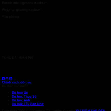
Email: info@gconnect.edu.vn
Website: gconnect.edu.vn.
Văn phòng
TP. HCM: 6b Tú Xương, P. Xuân Hòa
028 7107 8899
HÀ NỘI: 30 Phan Đình Phùng, P. Ba Đình
024 7107 7889
info@gconnect.edu.vn
TỔNG ĐÀI MIỄN PHÍ
1800 6710
HOTLINE: 0919 839 963 (Zalo, Viber, WhatsApp)
Chính sách dữ liệu
Du học các nước
Du học Úc
Du học Thụy Sỹ
Du học Anh
Du học Tây Ban Nha
Copyright 2026 ©
G'Connect Education Services
SỰ KIỆN SẮP ĐẾN