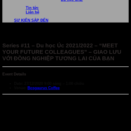
Tin tức
Liên hệ
SỰ KIỆN SẮP ĐẾN
Series #11 – Du học Úc 2021/2022 – “MEET
YOUR FUTURE COLLEAGUES” – GIAO LƯU
VỚI ĐỒNG NGHIỆP TƯƠNG LAI CỦA BẠN
Event Details
Date:
27/12/2020 9:00 sáng
–
1:00 chiều
Venue:
Bosgaurus Coffee