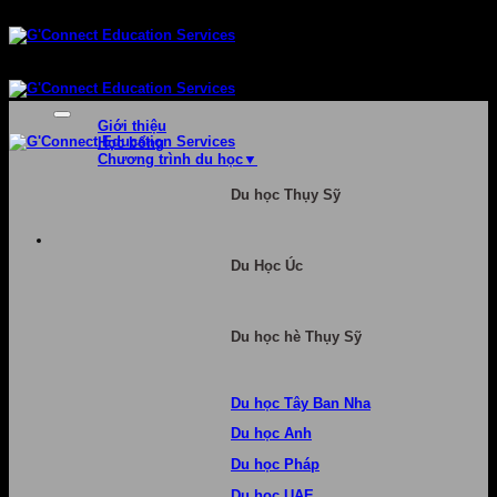
Bỏ
qua
nội
dung
Giới thiệu
Học bổng
Chương trình du học
Du học Thụy Sỹ
Du Học Úc
Du học hè Thụy Sỹ
Du học Tây Ban Nha
Du học Anh
Du học Pháp
Du học UAE