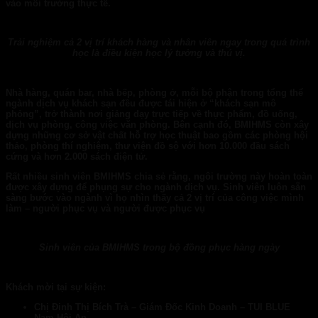
vào môi trường thực tế.
Trải nghiệm cả 2 vị trí khách hàng và nhân viên ngay trong quá trình
học là điều kiện học lý tưởng và thú vị.
Nhà hàng, quán bar, nhà bếp, phòng ở, mỗi bộ phận trong tổng thể
ngành dịch vụ khách sạn đều được tái hiện ở “khách sạn mô
phỏng”, trở thành nơi giảng dạy trực tiếp về thực phẩm, đồ uống,
dịch vụ phòng, công việc văn phòng. Bên cạnh đó, BMIHMS còn xây
dựng những cơ sở vật chất hỗ trợ học thuật bao gồm các phòng hội
thảo, phòng thí nghiệm, thư viện đồ sộ với hơn 10.000 đầu sách
cứng và hơn 2.000 sách điện tử.
Rất nhiều sinh viên BMIHMS chia sẻ rằng, ngôi trường này hoàn toàn
được xây dựng để phụng sự cho ngành dịch vụ. Sinh viên luôn sẵn
sàng bước vào ngành vì họ nhìn thấy cả 2 vị trí của công việc mình
làm – người phục vụ và người được phục vụ
Sinh viên của BMIHMS trong bộ đồng phục hàng ngày
Khách mời tại sự kiện:
Chị Đinh Thị Bích Trà – Giám Đốc Kinh Doanh – TUI BLUE
Nam Hội An