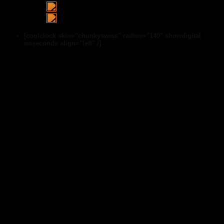
[coolclock skin="chunkyswiss" radius="140" showdigital
noseconds align="left" /]