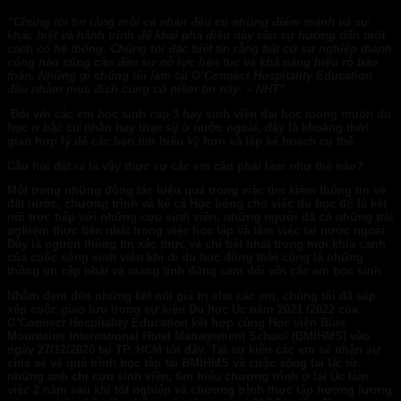
“Chúng tôi tin rằng mỗi cá nhân đều có những điểm mạnh và sự
khác biệt
và h
ành trình để khai phá điều này cần sự hướng dẫn một
cách có hệ thống. Chúng tôi đặc
biệt
tin rằng bất cứ sự nghiệp thành
công nào cũng cần đến sự nỗ lực liên tục và khả năng hiểu rõ bản
thân. Những gì chúng tôi làm tại G’Connect Hospitality Education
đều nhằm mục đích củng cố niềm tin này
. –
NHT”
Đối với các em học sinh cấp 3 hay sinh viên đại học mong muốn du
học ở bậc cử nhân hay thạc sỹ ở nước ngoài, đây là khoảng thời
gian hợp lý để các bạn tìm hiểu kỹ hơn và lập kế hoạch cụ thể.
Câu hỏi đặt ra là vậy thực sự các em cần phải làm như thế nào?
Một trong những động tác hiệu quả trong việc tìm kiếm thông tin về
đất nước, chương trình và kể cả Học bổng cho việc du học đó là kết
nối trực tiếp với những cựu sinh viên, những người đã có những trải
nghiệm thực tiến nhất trong việc học tập và làm việc tại nước ngoài.
Đây là nguồn thông tin xác thực và chi tiết nhất trong mọi khía cạnh
của cuộc sống sinh viên khi đi du học đồng thời cũng là những
thông tin cập nhật và mang tính đồng cảm đối với các em học sinh
Nhằm đem đến những kết nối giá trị cho các em, chúng tôi đã sắp
xếp cuộc giao lưu trong sự kiện Du học Úc năm 2021 /2022 của
G’Connect Hospitality Education
kết hợp cùng Học viện
Blue
Mountain
s
International Hotel Management School (BMIHMS)
vào
ngày 27/12/2020 tại TP. HCM tới đây. Tại sự kiện các em sẽ nhận sự
chia sẻ về quá trình học tập tại
BMIHMS
và cuộc sống tại Úc từ
những anh chị cựu sinh viên; tìm hiểu chương trình ở lại Úc làm
việc 2 năm sau khi tốt nghiệp và chương trình thực tập hưởng lương