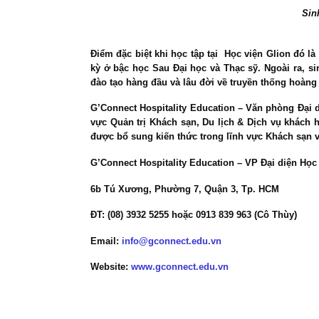
Sin
Điểm đặc biệt khi học tập tại
Học viện Glion
đó là
kỳ ở bậc học Sau Đại học và Thạc sỹ. Ngoài ra, s
đào tạo hàng đầu và lâu đời về truyền thống hoàng 
G’Connect Hospitality Education
–
Văn phòng Đại d
vực
Quản trị Khách sạn, Du lịch & Dịch vụ khách 
được bổ sung kiến thức trong lĩnh vực Khách sạn và
G’Connect Hospitality Education – VP Đại diện Học 
6b Tú Xương, Phường 7, Quận 3, Tp. HCM
ĐT: (08) 3932 5255 hoặc 0913 839 963 (Cô Thùy)
Email:
info@gconnect.edu.vn
Website:
www.gconnect.edu.vn