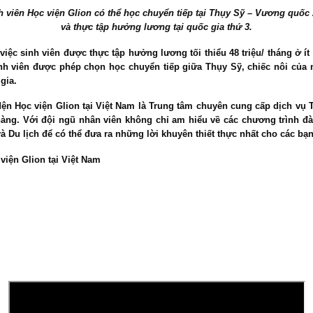
h viên Học viện Glion có thể học chuyển tiếp tại Thụy Sỹ – Vương quốc
và thực tập hưởng lương tại quốc gia thứ 3.
 việc sinh viên được thực tập hưởng lương tối thiểu 48 triệu/ tháng ở í
inh viên được phép chọn học chuyển tiếp giữa Thụy Sỹ, chiếc nôi củ
gia.
ện Học viện Glion tại Việt Nam
là Trung tâm chuyên cung cấp dịch vụ 
hàng.
Với đội ngũ nhân viên không chỉ am hiểu về các chương trình đào 
 Du lịch để có thể đưa ra những lời khuyên thiết thực nhất cho các bạ
viện Glion tại Việt Nam