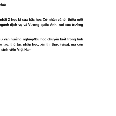
 Anh
t nhất 2 học kì của bậc học Cử nhân và tối thiểu một
a ngành dịch vụ và Vương quốc Anh, nơi các trường
Tư vấn hướng nghiệp/Du học chuyên biệt trong lĩnh
tạo, thủ tục nhập học, xin thị thực (visa), mà còn
n sinh viên Việt Nam