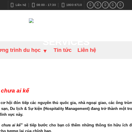
Liên hệ
08:00 - 17:30
1800 6710
ng trình du học
Tin tức
Liên hệ
 chưa ai kể
 cơ hội đón tiếp các nguyên thủ quốc gia, nhà ngoại giao, các ông tr
sạn, Du lịch & Sự kiện (Hospitality Management)
đang trở thành một tr
lĩnh vực này.
 chưa ai kể”
sẽ tiếp bước cho bạn có thêm những thông tin hữu ích đ
cho tương lai của chính bạn.