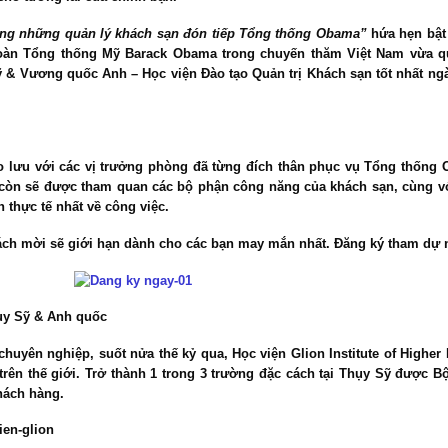
ng những quản lý khách sạn đón tiếp Tổng thống Obama”
hứa hẹn bật
oàn Tổng thống Mỹ Barack Obama trong chuyến thăm Việt Nam vừa qu
Sỹ & Vương quốc Anh
– Học viện Đào tạo Quản trị Khách sạn tốt nhất ng
ao lưu với các vị trưởng phòng đã từng đích thân phục vụ Tổng thống 
 còn sẽ được tham quan các bộ phận công năng của khách sạn, cùng với
thực tế nhất về công việc.
ách mời sẽ giới hạn dành cho các bạn may mắn nhất. Đăng ký tham dự 
hụy Sỹ & Anh quốc
chuyên nghiệp, suốt nửa thế kỷ qua,
Học viện Glion Institute of Higher
 trên thế giới. Trở thành 1 trong 3 trường đặc cách tại Thụy Sỹ được 
hách hàng.