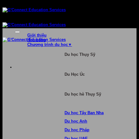
Bỏ
qua
nội
dung
Giới thiệu
Học bổng
Chương trình du học
Du học Thụy Sỹ
Du Học Úc
Du học hè Thụy Sỹ
Du học Tây Ban Nha
Du học Anh
Du học Pháp
Du học UAE