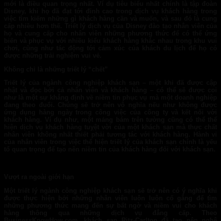
mới là điều quan trọng nhất. Ví dụ tiêu biểu nhất chính là tập đoàn
Disney, khi họ đã đạt tới đỉnh cao trong dịch vụ khách hàng trong
việc tìm kiếm những gì khách hàng cần và muốn, và sau đó là cung
cấp nhiều hơn thế. Triết lý dịch vụ của Disney đào tạo nhân viên của
họ và cung cấp cho nhân viên những phương thức để có thể ứng
biến và phục vụ với nhiều kiểu khách hàng khác nhau trong khu vui
chơi, cũng như tác động tới cảm xúc của khách du lịch để họ có
được những trải nghiệm vui vẻ.
Không chỉ là những triết lý “chết”
Triết lý của ngành công nghiệp khách sạn – một khi đã được cập
nhật và đọc bởi cả nhân viên và khách hàng – có thể sẽ được coi
như là một sự khẳng định về niềm tin phục vụ mà một doanh nghiệp
đang theo đuổi. Chúng sẽ trở nên vô nghĩa nếu như không được
ứng dụng hàng ngày trong công việc của công ty và kết nối với
khách hàng. Ví dụ như, một mảng bám trên tường cũng có thể thể
hiện dịch vụ khách hàng tuỵệt vời của một khách sạn mà thực chất
nhân viên không nhất thiết phải tương tác với khách hàng. Hành vi
của nhân viên trong việc thể hiện triết lý của khách sạn chính là yếu
tổ quan trọng để tạo nên niềm tin của khách hàng đối với khách sạn.
Vượt ra ngoài giới hạn
Một triết lý ngành công nghiệp khách sạn sẽ trở nên có ý nghĩa khi
được thực hiện bởi những nhân viên luôn luôn cố gắng để tìm
những phương thức mang đến sự bất ngờ và niềm vui cho khách
hàng thông qua những dịch vụ đẳng cấp. Theo
BusinessKnowHow.com, khách sạn Ritz-Carlton đã tạo nên nghệ