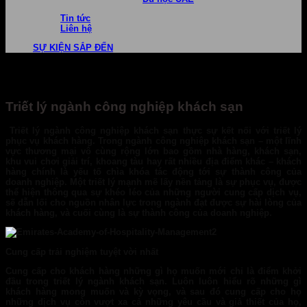
Tin tức
Liên hệ
SỰ KIỆN SẮP ĐẾN
Triết lý ngành công nghiệp khách sạn
Triết lý ngành công nghiệp khách sạn thực sự kết nối với triết lý
phục vụ khách hàng. Trong ngành công nghiệp khách sạn – một lĩnh
vực thương mại vô cùng rộng lớn bao gồm nhà hàng, khách sạn,
khu vui chơi giải trí, khoang tàu hay rất nhiều địa điểm khác – khách
hàng chính là yếu tố chìa khóa tác động tới sự thành công của
doanh nghiệp. Một triết lý mạnh mẽ lấy nền tảng là sự phục vụ, được
thể hiện thông qua sự khéo léo của những người cung cấp dịch vụ,
sẽ dẫn lối cho nguồn nhân lực trong ngành đạt được sự hài lòng của
khách hàng, và cuối cùng là sự thành công của doanh nghiệp.
Cung cấp trải nghiệm tuyệt vời nhất
Cung cấp cho khách hàng những gì họ muốn mới chỉ là điểm khởi
đầu trong triết lý ngành khách sạn. Luôn luôn hiểu rõ những gì
khách hàng mong muốn và kỳ vọng, và sau đó cung cấp cho họ
những dịch vụ còn vượt xa cả những yêu cầu và giả thiết của họ,