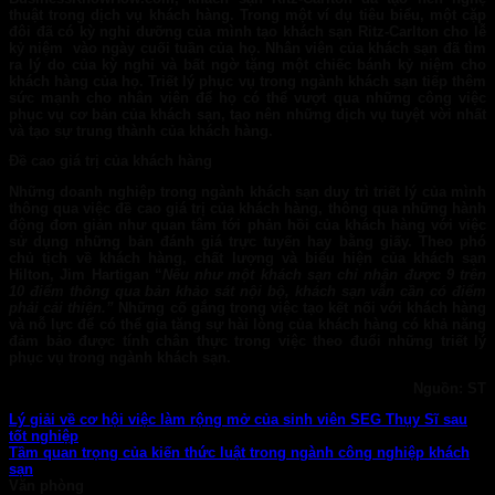
thuật trong dịch vụ khách hàng. Trong một ví dụ tiêu biểu, một cặp
đôi đã có kỳ nghỉ dưỡng của mình tạo khách sạn Ritz-Carlton cho lễ
kỷ niệm vào ngày cuối tuần của họ. Nhân viên của khách sạn đã tìm
ra lý do của kỳ nghỉ và bất ngờ tặng một chiếc bánh kỷ niệm cho
khách hàng của họ. Triết lý phục vụ trong ngành khách sạn tiếp thêm
sức mạnh cho nhân viên để họ có thể vượt qua những công việc
phục vụ cơ bản của khách sạn, tạo nên những dịch vụ tuyệt vời nhất
và tạo sự trung thành của khách hàng.
Đề cao giá trị của khách hàng
Những doanh nghiệp trong ngành khách sạn duy trì triết lý của mình
thông qua việc đề cao giá trị của khách hàng, thông qua những hành
động đơn giản như quan tâm tới phản hồi của khách hàng với việc
sử dụng những bản đánh giá trực tuyến hay bằng giấy. Theo phó
chủ tịch về khách hàng, chất lượng và biểu hiện của khách sạn
Hilton, Jim Hartigan “
Nếu như một khách sạn chỉ nhận được 9 trên
10 điểm thông qua bản khảo sát nội bộ, khách sạn vẫn cần có điểm
phải cải thiện.”
Những cố gắng trong việc tạo kết nối với khách hàng
và nỗ lực để có thể gia tăng sự hài lòng của khách hàng có khả năng
đảm bảo được tính chân thực trong việc theo đuổi những triết lý
phục vụ trong ngành khách sạn.
Nguồn: ST
Lý giải về cơ hội việc làm rộng mở của sinh viên SEG Thụy Sĩ sau
tốt nghiệp
Tầm quan trọng của kiến thức luật trong ngành công nghiệp khách
sạn
Văn phòng