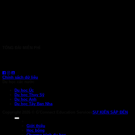
TP. HCM: 6b Tú Xương, P. Xuân Hòa
028 7107 8899
HÀ NỘI: 30 Phan Đình Phùng, P. Ba Đình
024 7107 7889
info@gconnect.edu.vn
TỔNG ĐÀI MIỄN PHÍ
1800 6710
HOTLINE: 0919 839 963 (Zalo, Viber, WhatsApp)
Chính sách dữ liệu
Du học các nước
Du học Úc
Du học Thụy Sỹ
Du học Anh
Du học Tây Ban Nha
Copyright 2026 ©
G'Connect Education Services
SỰ KIỆN SẮP ĐẾN
Giới thiệu
Học bổng
Chương trình du học