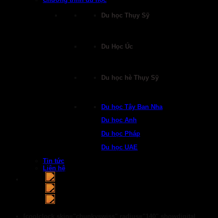
Du học Thụy Sỹ
Du Học Úc
Du học hè Thụy Sỹ
Du học Tây Ban Nha
Du học Anh
Du học Pháp
Du học UAE
Tin tức
Liên hệ
[coolclock skin="chunkyswiss" radius="140" showdigital