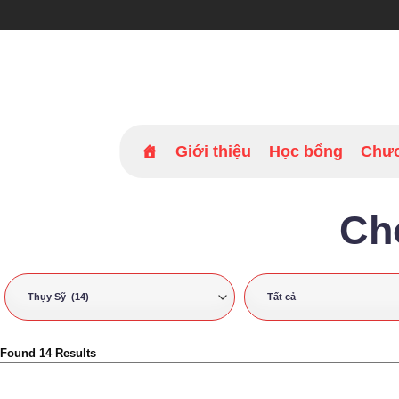
Bỏ
qua
nội
dung
Giới thiệu
Học bổng
Chươ
Ch
Found 14 Results