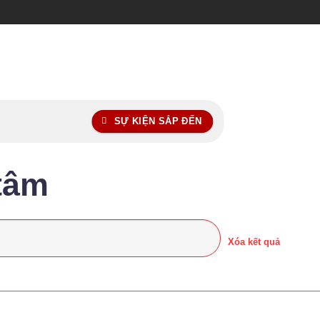
SỰ KIỆN SẮP ĐẾN
tâm
Xóa kết quả