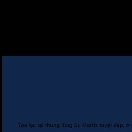
Tọa lạc tại thung lũng St. Moritz tuyệt đẹp,