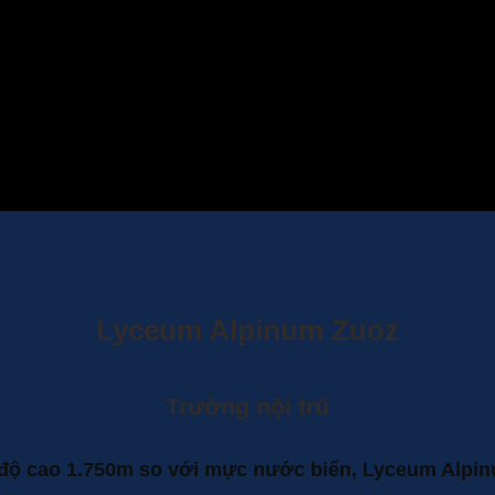
Lyceum Alpinum Zuoz
Trường nội trú
 ở độ cao 1.750m so với mực nước biển, Lyceum Alpi