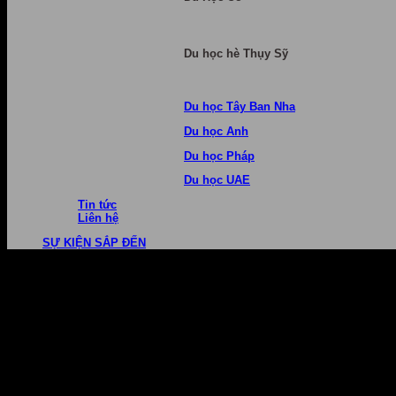
Du học hè Thụy Sỹ
Du học Tây Ban Nha
Du học Anh
Du học Pháp
Du học UAE
Tin tức
Liên hệ
SỰ KIỆN SẮP ĐẾN