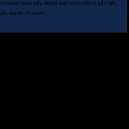
 sinh cùng nhau xây dựng một cộng đồng gắn kết,
n ‘Spirit of Zuoz’.