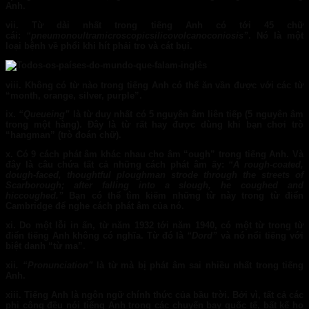
Anh.
vii.
Từ dài nhất trong tiếng Anh có tới 45 chữ
cái:
“pneumonoultramicroscopicsilicovolcanoconiosis”
.
Nó là một
loại bệnh về phổi khi hít phải tro và cát bụi.
viii.
Không có từ nào trong tiếng Anh có thể ăn vần được với các từ
“month, orange, silver, purple”.
ix.
“Queueing”
là từ duy nhất có 5 nguyên âm liên tiếp (5 nguyên âm
trong một hàng). Đây là từ rất hay được dùng khi bạn chơi trò
“hangman” (trò đoán chữ).
x.
Có 9 cách phát âm khác nhau cho âm
“ough”
trong tiếng Anh. Và
đây là câu chứa tất cả những cách phát âm ấy:
“A rough-coated,
dough-faced, thoughtful ploughman strode through the streets of
Scarborough; after falling into a slough, he coughed and
hiccoughed.”
Bạn có thể tìm kiếm những từ này trong từ điển
Cambridge để nghe cách phát âm của nó.
xi.
Do một lỗi in ấn, từ năm 1932 tới năm 1940, có một từ trong từ
điển tiếng Anh không có nghĩa. Từ đó là
“Dord”
và nó nổi tiếng với
biệt danh
“từ ma”.
xii
.
“Pronunciation”
là từ mà bị phát âm sai nhiều nhất trong tiếng
Anh.
xiii.
Tiếng Anh là ngôn ngữ chính thức của bầu trời. Bởi vì, tất cả các
phi công đều nói tiếng Anh trong các chuyến bay quốc tế, bất kể họ