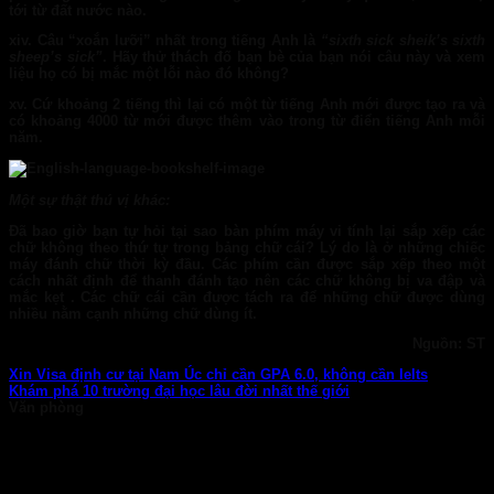
tới từ đất nước nào.
xiv.
Câu “xoắn lưỡi” nhất trong tiếng Anh là
“sixth sick sheik’s sixth
sheep’s sick”
. Hãy thử thách đố bạn bè của bạn nói câu này và xem
liệu họ có bị mắc một lỗi nào đó không?
xv.
Cứ khoảng 2 tiếng thì lại có một từ tiếng Anh mới được tạo ra và
có khoảng 4000 từ mới được thêm vào trong từ điển tiếng Anh mỗi
năm.
Một sự thật thú vị khác:
Đã bao giờ bạn tự hỏi tại sao bàn phím máy vi tính lại sắp xếp các
chữ không theo thứ tự trong bảng chữ cái? Lý do là ở những chiếc
máy đánh chữ thời kỳ đầu. Các phím cần được sắp xếp theo một
cách nhất định để thanh đánh tạo nên các chữ không bị va đập và
mắc kẹt . Các chữ cái cần được tách ra để những chữ được dùng
nhiều nằm cạnh những chữ dùng ít.
Nguồn: ST
Xin Visa định cư tại Nam Úc chỉ cần GPA 6.0, không cần Ielts
Khám phá 10 trường đại học lâu đời nhất thế giới
Văn phòng
TP. HCM: 6b Tú Xương, P. Xuân Hòa
028 7107 8899