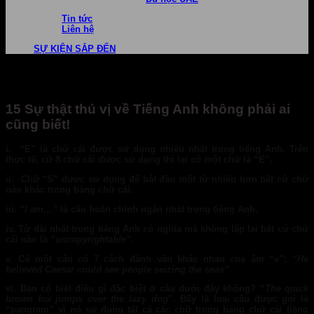
Tin tức
Liên hệ
SỰ KIỆN SẮP ĐẾN
15 Sự thật thú vị về Tiếng Anh không phải ai
cũng biết!
i. “E”
là chữ cái được sử dụng nhiều nhất trong tiếng Anh. Trên
thực tế, cứ 8 chữ cái được sử dụng thì lại có một chữ là “E”.
ii.
Chữ
“S”
được sử dụng để bắt đầu một từ nhiều hơn bất cứ chữ
nào khác trong bảng chữ cái.
iii.
“I
am…”
là câu hoàn chỉnh ngắn nhất trong tiếng Anh.
iv.
Từ dài nhất trong tiếng Anh có nghĩa mà không lặp lại bất cứ chữ
cái nào là
“uncopyrightable”.
v.
Có một câu có 7 cách đánh vần khác nhau của âm
“e”:
“He
believed Caesar could see people seizing the seas”.
vi.
Bạn có biết điều gì đặc biệt ở câu dưới đây không?
“
The quick
brown fox jumps over the lazy
dog
”. Đây là loại câu được gọi là
“pangram” vì nó sử dụng tất cả các chữ trong bảng chữ cái tiếng