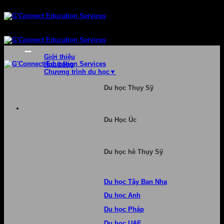
Bỏ
qua
nội
dung
Giới thiệu
Học bổng
Chương trình du học
Du học Thụy Sỹ
Du Học Úc
Du học hè Thụy Sỹ
Du học Tây Ban Nha
Du học Anh
Du học Pháp
Du học UAE