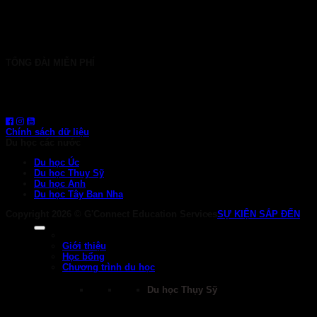
HÀ NỘI: 30 Phan Đình Phùng, P. Ba Đình
024 7107 7889
info@gconnect.edu.vn
TỔNG ĐÀI MIỄN PHÍ
1800 6710
HOTLINE: 0919 839 963 (Zalo, Viber, WhatsApp)
Chính sách dữ liệu
Du học các nước
Du học Úc
Du học Thụy Sỹ
Du học Anh
Du học Tây Ban Nha
Copyright 2026 ©
G'Connect Education Services
SỰ KIỆN SẮP ĐẾN
Giới thiệu
Học bổng
Chương trình du học
Du học Thụy Sỹ