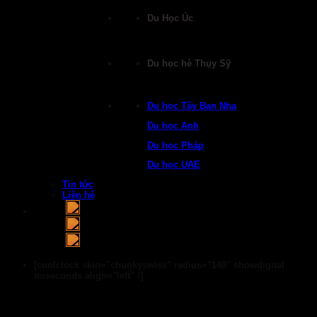
Du Học Úc
Du học hè Thụy Sỹ
Du học Tây Ban Nha
Du học Anh
Du học Pháp
Du học UAE
Tin tức
Liên hệ
[coolclock skin="chunkyswiss" radius="140" showdigital
noseconds align="left" /]