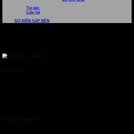
Tin tức
Liên hệ
SỰ KIỆN SẮP ĐẾN
Loading…
Văn phòng
TP. HCM: 6b Tú Xương, P. Xuân Hòa
028 7107 8899
HÀ NỘI: 30 Phan Đình Phùng, P. Ba Đình
024 7107 7889
info@gconnect.edu.vn
TỔNG ĐÀI MIỄN PHÍ
1800 6710