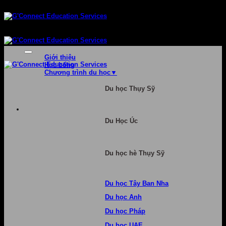
Bỏ
qua
nội
dung
Giới thiệu
Học bổng
Chương trình du học
Du học Thụy Sỹ
Du Học Úc
Du học hè Thụy Sỹ
Du học Tây Ban Nha
Du học Anh
Du học Pháp
Du học UAE