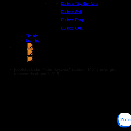
Du học Tây Ban Nha
Du học Anh
Du học Pháp
Du học UAE
Tin tức
Liên hệ
[coolclock skin="chunkyswiss" radius="140" showdigital
noseconds align="left" /]