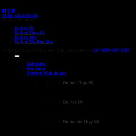
HOTLINE: 0919 839 963 (Zalo, Viber, WhatsApp)
Chính sách dữ liệu
Du học các nước
Du học Úc
Du học Thụy Sỹ
Du học Anh
Du học Tây Ban Nha
Copyright 2026 ©
G'Connect Education Services
SỰ KIỆN SẮP ĐẾN
Giới thiệu
Học bổng
Chương trình du học
Du học Thụy Sỹ
Du Học Úc
Du học hè Thụy Sỹ