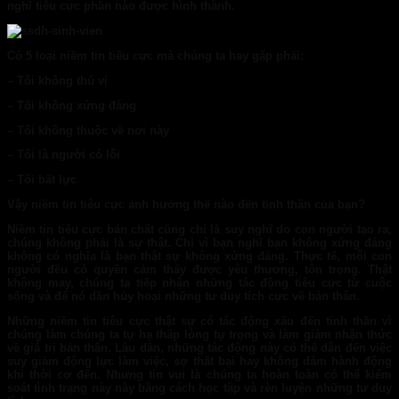
nghĩ tiêu cực phần nào được hình thành.
Có 5 loại niềm tin tiêu cực mà chúng ta hay gặp phải:
– Tôi không thú vị
– Tôi không xứng đáng
– Tôi không thuộc về nơi này
– Tôi là người có lỗi
– Tôi bất lực
Vậy niềm tin tiêu cực ảnh hưởng thế nào đến tinh thần của bạn?
Niềm tin tiêu cực bản chất cũng chỉ là suy nghĩ do con người tạo ra,
chúng không phải là sự thật. Chỉ vì bạn nghĩ bạn không xứng đáng
không có nghĩa là bạn thật sự không xứng đáng. Thực tế, mỗi con
người đều có quyền cảm thấy được yêu thương, tôn trọng. Thật
không may, chúng ta tiếp nhận những tác động tiêu cực từ cuộc
sống và để nó dần hủy hoại những tư duy tích cực về bản thân.
Những niềm tin tiêu cực thật sự có tác động xấu đến tinh thần vì
chúng làm chúng ta tự hạ thấp lòng tự trọng và làm giảm nhận thức
về giá trị bản thân. Lâu dần, những tác động này có thể dẫn đến việc
suy giảm động lực làm việc, sợ thất bại hay không dám hành động
khi thời cơ đến. Nhưng tin vui là chúng ta hoàn toàn có thể kiểm
soát tình trạng này này bằng cách học tập và rèn luyện những tư duy