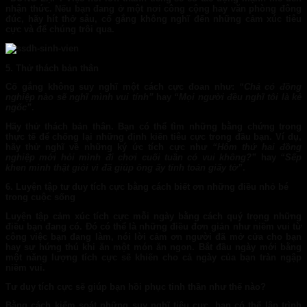
nhận thức. Nếu bạn đang ở một nơi công cộng hay văn phòng đông
đúc, hãy hít thở sâu, cố gắng không nghĩ đến những cảm xúc tiêu
cực và để chúng trôi qua.
5. Thử thách bản thân
Cố gắng không suy nghĩ một cách cực đoan như:
“Chả có đồng
nghiệp nào sẽ nghĩ mình vui tính”
hay
“Mọi người đều nghĩ tôi là kẻ
ngốc”
.
Hãy thử thách bản thân. Bạn có thể tìm những bằng chứng trong
thực tế để chống lại những định kiến tiêu cực trong đầu bạn. Ví dụ,
hãy thử nghĩ về những ký ức tích cực như
“Hôm thứ hai đồng
nghiệp mới hỏi mình đi chơi cuối tuần có vui không?”
hay
“Sếp
khen mình thật giỏi vì đã giúp ông ấy tính toán giấy tờ”
.
6. Luyện tập tư duy tích cực bằng cách biết ơn những điều nhỏ bé
trong cuộc sống
Luyện tập cảm xúc tích cực mỗi ngày bằng cách quý trọng những
điều bạn đang có. Đó có thể là những điều đơn giản như niềm vui từ
công việc bạn đang làm, nói lời cảm ơn người đã mở cửa cho bạn
hay sự hứng thú khi ăn một món ăn ngon. Bắt đầu ngày mới bằng
một năng lượng tích cực sẽ khiến cho cả ngày của bạn tràn ngập
niềm vui.
Tư duy tích cực sẽ giúp bạn hồi phục tinh thần như thế nào?
Bằng cách kiểm soát những suy nghĩ tiêu cực, bạn có thể lập trình