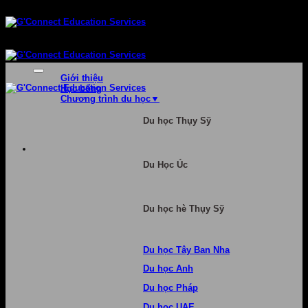
Bỏ
qua
nội
dung
Giới thiệu
Học bổng
Chương trình du học
Du học Thụy Sỹ
Du Học Úc
Du học hè Thụy Sỹ
Du học Tây Ban Nha
Du học Anh
Du học Pháp
Du học UAE