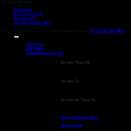
Du học các nước
Du học Úc
Du học Thụy Sỹ
Du học Anh
Du học Tây Ban Nha
Copyright 2026 ©
G'Connect Education Services
SỰ KIỆN SẮP ĐẾN
Giới thiệu
Học bổng
Chương trình du học
Du học Thụy Sỹ
Du Học Úc
Du học hè Thụy Sỹ
Du học Tây Ban Nha
Du học Anh