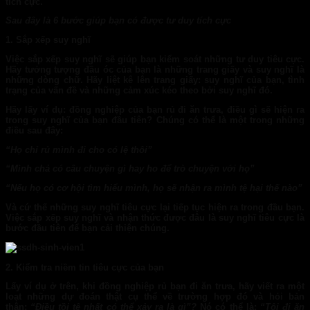
tích cực.
Sau đây là 6 bước giúp bạn có được tư duy tích cực
1. Sắp xếp suy nghĩ
Việc sắp xếp suy nghĩ sẽ giúp bạn kiểm soát những tư duy tiêu cực.
Hãy tưởng tượng đầu óc của bạn là những trang giấy và suy nghĩ là
những dòng chữ. Hãy liệt kê lên trang giấy: suy nghĩ của bạn, tình
trạng của vấn đề và những cảm xúc kéo theo bởi suy nghĩ đó.
Hãy lấy ví dụ: đồng nghiệp của bạn rủ đi ăn trưa, điều gì sẽ hiện ra
trong suy nghĩ của bạn đầu tiên? Chúng có thể là một trong những
điều sau đây:
“Họ chỉ rủ mình đi cho có lệ thôi”
“Mình chả có câu chuyện gì hay ho để trò chuyện với họ”
“Nếu họ có cơ hội tìm hiểu mình, họ sẽ nhận ra mình tệ hại thế nào”
Và cứ thế những suy nghĩ tiêu cực lại tiếp tục hiện ra trong đầu bạn.
Việc sắp xếp suy nghĩ và nhận thức được đâu là suy nghĩ tiêu cực là
bước đầu tiên để bạn cải thiện chúng.
2. Kiểm tra niềm tin tiêu cực của bạn
Lấy ví dụ ở trên, khi đồng nghiệp rủ bạn đi ăn trưa, hãy viết ra một
loạt những dự đoán thật cụ thể về trường hợp đó và hỏi bản
thân:
“Điều tồi tệ nhất có thể xảy ra là gì”?
Nó có thể là:
“Tôi đi ăn