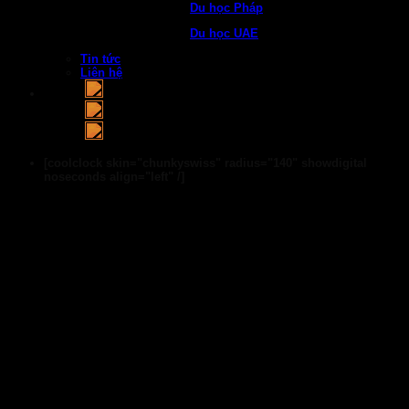
Du học Pháp
Du học UAE
Tin tức
Liên hệ
[coolclock skin="chunkyswiss" radius="140" showdigital
noseconds align="left" /]