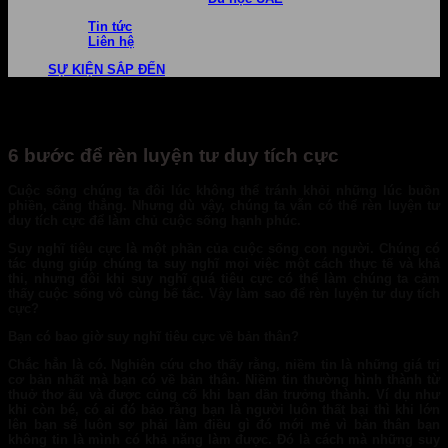
Tin tức
Liên hệ
SỰ KIỆN SẮP ĐẾN
6 bước để rèn luyện tư duy tích cực
Cuộc sống chúng ta đôi lúc không thể tránh khỏi những lúc buồn
phiền, căng thẳng. Nhưng dù vậy, chúng ta vẫn có thể rèn luyện tư
duy tích cực để làm chủ cuộc sống hạnh phúc.
Suy nghĩ tiêu cực là một phần của cuộc sống con người. Chúng có
tác dụng giúp chúng ta suy nghĩ mọi việc một cách thực tế và khả
thi, nhưng đôi khi suy nghĩ quá tiêu cực có thể làm chúng ta cảm
thấy cuộc sống vô cùng bế tắc. Vậy làm sao để rèn luyện tư duy tích
cực?
Bạn có bao giờ suy nghĩ tiêu cực về bản thân?
Chắc hẳn là có. Nghiên cứu cho thấy rằng, niềm tin là những giá trị
cơ bản nhất mà bạn có về bản thân. Niềm tin thường hình thành từ
thuở thơ ấu và được củng cố khi bạn dần trưởng thành. Ví dụ như
khi còn bé, có ai đó bảo rằng bạn là người luôn thất bại thì khi lớn
lên bạn sẽ luôn sợ phải làm điều gì đó mới mẻ vì bản thân bạn
không tin là mình có khả năng làm được. Đó là cách mà những suy