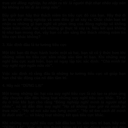
trưa với đồng nghiệp, họ nhận ra tôi là người thật nhạt nhẽo vậy nên
họ không rủ tôi đi ăn cùng nữa”.
Bây giờ bạn hãy thử thách niềm tin tiêu cực đó của bạn. Hãy thử đi
ăn trưa với đồng nghiệp và xem điều gì sẽ xảy ra. Chắc chắn bạn sẽ
nhận ra những gì bạn nghĩ về phản ứng của đồng nghiệp sẽ không
hoàn toàn chính xác với những gì thực tế xảy ra. Nếu kết quả không
tệ như bạn mong đợi, vậy bạn có sẵn sàng thử thách những niềm tin
tiêu cực khác không?
3. Xác định đâu là tư tưởng tiêu cực
Một khi bạn đã thực hành bước một và hai, bạn sẽ có ý thức hơn khi
những niềm tin tiêu cực xâm nhập vào tâm trí bạn. Khi những suy
nghĩ tiêu cực xuất hiện, bạn sẽ ngay lập tức xác định:
“Chà mình lại
suy nghĩ ngớ ngẩn nữa rồi”.
Việc xác định rõ ràng đâu là những tư tưởng tiêu cực sẽ giúp bạn
hạn chế tác động của nó đến tâm trí.
4. Hãy nói “DỪNG LẠI”
Một trong những tác hại của suy nghĩ tiêu cực là nó tạo ra phản ứng
dây chuyền dẫn đến hàng loạt những suy nghĩ tiêu cực khác. Từ ví
dụ ở trên khi bạn cho rằng
“Đồng nghiệp nghĩ mình là người nhạt
nhẽo”
, nó sẽ dẫn đến suy nghĩ
“Họ sẽ không bao giờ rủ mình ăn
trưa nữa”
,
“Họ sẽ nói xấu sau lưng mình”
,
“Họ sẽ tìm cách để mình
bị đuổi việc”
… và hàng loạt những kết quả tiêu cực khác.
Khi những suy nghĩ tiêu cực bắt đầu len lỏi vào tâm trí bạn, hãy nói
“DỪNG LẠI”. Việc nói lớn thành tiếng sẽ có tác động mạnh mẽ đến