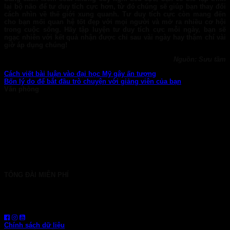
lại bộ não để tư duy tích cực hơn, từ đó chúng sẽ giúp bạn thay đổi
cách nhìn về thế giới xung quanh. Tư duy tích cực còn mang đến
cho bạn mối quan hệ tốt đẹp với mọi người và mở ra nhiều cơ hội
trong cuộc sống. Hãy tập luyện tư duy tích cực mỗi ngày, bạn sẽ
ngạc nhiên với kết quả nhận được chỉ sau vài ngày hay thậm chí vài
giờ áp dụng chúng!
Nguồn: Sưu tầm
Cách viết bài luận vào đại học Mỹ gây ấn tượng
Bốn lý do để bắt đầu trò chuyện với giảng viên của bạn
Văn phòng
TP. HCM: 6b Tú Xương, P. Xuân Hòa
028 7107 8899
HÀ NỘI: 30 Phan Đình Phùng, P. Ba Đình
024 7107 7889
info@gconnect.edu.vn
TỔNG ĐÀI MIỄN PHÍ
1800 6710
HOTLINE: 0919 839 963 (Zalo, Viber, WhatsApp)
Chính sách dữ liệu