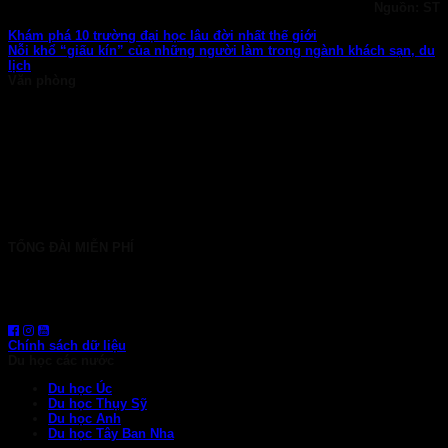
Nguồn: ST
Khám phá 10 trường đại học lâu đời nhất thế giới
Nỗi khổ “giấu kín” của những người làm trong ngành khách sạn, du
lịch
Văn phòng
TP. HCM: 6b Tú Xương, P. Xuân Hòa
028 7107 8899
HÀ NỘI: 30 Phan Đình Phùng, P. Ba Đình
024 7107 7889
info@gconnect.edu.vn
TỔNG ĐÀI MIỄN PHÍ
1800 6710
HOTLINE: 0919 839 963 (Zalo, Viber, WhatsApp)
Chính sách dữ liệu
Du học các nước
Du học Úc
Du học Thụy Sỹ
Du học Anh
Du học Tây Ban Nha