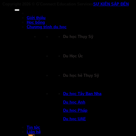
Copyright 2026 ©
G'Connect Education Services
SỰ KIỆN SẮP ĐẾN
Giới thiệu
Học bổng
Chương trình du học
Du học Thụy Sỹ
Du Học Úc
Du học hè Thụy Sỹ
Du học Tây Ban Nha
Du học Anh
Du học Pháp
Du học UAE
Tin tức
Liên hệ