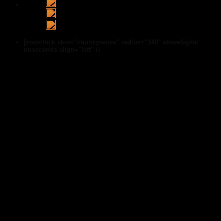
[coolclock skin="chunkyswiss" radius="140" showdigital
noseconds align="left" /]