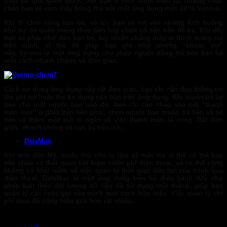
thiết và quá quen thuộc với bạn ở thời điểm hiện tại nhưng chắc
chắn bạn sẽ cảm thấy hứng thú với một ứng dụng mới đó là
Venmo
.
Khi đi chơi cùng bạn bè, có lúc bạn sẽ rơi vào những tình huống
khó xử do quên mang theo tiền hay chưa có sẵn tiền để trả. Khi đó,
bạn sẽ phải nhờ đến bạn bè, tuy nhiên chẳng mấy ai thích mang nợ
bên mình, vì thế để giúp bạn ghi nhớ những “khoản nợ”
này,
Venmo
là một ứng dụng cho phép người dùng trả tiền bạn bè
một cách nhanh chóng và đơn giản.
Cách sử dụng ứng dụng này rất đơn giản, bạn chỉ cần đưa thông tin
thẻ ghi nợ hoặc thẻ tín dụng của bạn trên ứng dụng. Khi muốn trả lại
tiền cho một người bạn nào đó, bạn chỉ cần nhấp vào nút “thanh
toán mới” ở phía trên bên phải, chọn người bạn muốn trả tiền và số
tiền và thêm một mô tả ngắn về việc thanh toán là xong. Rất đơn
giản, nhanh chóng và cực kỳ tiện ích.
DataMan
:
Khi mới đến Mỹ, nhiều thứ còn lạ lẩm và mới mẻ vì thế có thể bạn
vẫn chưa có thói quen tiết kiệm cước phí điện thoại, và có thể cũng
không có khái niệm về việc quản lý thời gian liên lạc của mình qua
điện thoại.
DataMan
là một ứng dụng trên hệ điều hành iOS cho
phép bạn theo dõi lượng dữ liệu đã sử dụng mỗi tháng, giúp bạn
quản lý các cuộc gọi của mình một cách hữu hiệu. Việc quản lý chi
phí theo đó cũng hiệu quả hơn rất nhiều.