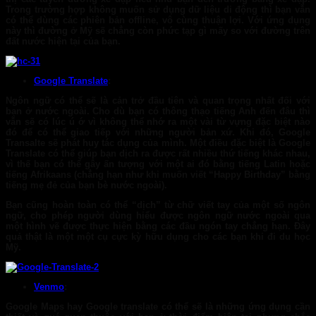
Trong trường hợp không muốn sử dụng dữ liệu di động thì bạn vẫn
có thể dùng các phiên bản offline, vô cùng thuận lợi. Với ứng dụng
này thì đường ở Mỹ sẽ chẳng còn phức tạp gì mấy so với đường trên
đất nước hiện tại của bạn.
Google Translate
:
Ngôn ngữ có thể sẽ là cản trở đầu tiên và quan trọng nhất đối với
bạn ở nước ngoài. Cho dù bạn có thông thạo tiếng Anh đến đâu thì
vẫn sẽ có lúc ú ớ vì không thể nhớ ra một vài từ vựng đặc biệt nào
đó để có thể giao tiếp với những người bản xứ. Khi đó,
Google
Transalte
sẽ phát huy tác dụng của mình. Một điều đặc biệt là Google
Translate có thể giúp bạn dịch ra được rất nhiều thứ tiếng khác nhau,
vì thế bạn có thể gây ấn tượng với một ai đó bằng tiếng Latin hoặc
tiếng Afrikaans (chẳng hạn như khi muốn viết “Happy Birthday” bằng
tiếng mẹ đẻ của bạn bè nước ngoài).
Bạn cũng hoàn toàn có thể “dịch” từ chữ viết tay của một số ngôn
ngữ, cho phép người dùng hiểu được ngôn ngữ nước ngoài qua
một hình vẽ được thực hiện bằng các đầu ngón tay chẳng hạn. Đây
quả thật là một một cụ cực kỳ hữu dụng cho các bạn khi đi du học
Mỹ.
Venmo
:
Google Maps hay Google translate có thể sẽ là những ứng dụng cần