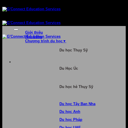
Bỏ
qua
nội
dung
Giới thiệu
Học bổng
Chương trình du học
Du học Thụy Sỹ
Du Học Úc
Du học hè Thụy Sỹ
Du học Tây Ban Nha
Du học Anh
Du học Pháp
Du học UAE