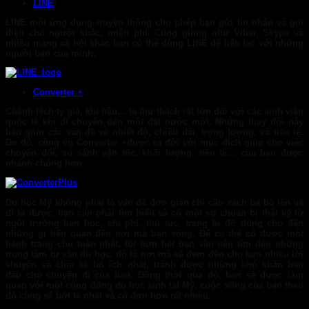
LINE
:
LINE
một ứng dụng truyền thông cho phép bạn gửi tin nhắn và gọi
điện cho người khác, miễn phí. Cũng giống như Viber, Skype và
nhiều mạng xã hội khác bạn có thể dùng LINE để liên lạc với những
người bạn của mình.
Converter +
:
Chênh lệch tỷ giá, khí hậu… là thử thách rất lớn đối với các sinh viên
quốc tế khi di chuyển đến một đất nước mới. Những thay đổi này
bao gồm các vấn đề về nhiệt độ, chiều dài, trọng lượng, và tiền tệ.
Do đó, công cụ
Converter +
được ra đời với mục đích giúp cho việc
chuyển đổi, so sánh vận tốc, khối lượng, tiền tệ… của bạn được
nhanh chóng hơn.
Du học Mỹ không phải là vấn đề đơn giản chỉ cần xách ba bô lên và
đi là được, bạn cần phải tìm hiểu và có một sự chuẩn bị thật kỹ từ
ngôi trường bạn học, chi phí, thủ tục, trang bị đồ dùng cho đến
những gì liên quan đến nơi mà bạn sống. Để có thể có được một
hành trang chu toàn nhất, tốt hơn hết bạn vẫn nên tìm đến những
trung tâm tư vấn du học, đó là nơi mà sẽ đem đến cho bạn nhiều lời
khuyên và chia sẻ bổ ích nhất, tránh được những khó khăn ban
đầu cho chuyến đi của bạn. Đồng thời qua đó, bạn sẽ được làm
quen với một cộng đồng du học sinh tại Mỹ, cuộc sống của bạn theo
đó cũng sẽ bớt tẻ nhạt và cô đơn hơn rất nhiều.