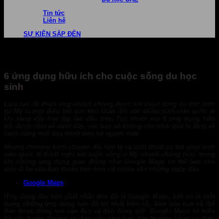
Tin tức
Liên hệ
SỰ KIỆN SẮP ĐẾN
6 ứng dụng hữu ích cho cuộc sống du học
sinh
Làm sao để thích ứng nhanh chóng được với cuộc sống du học sinh
tại Mỹ là một điều hết sức khó khăn đối với nhiều sinh viên quốc tế
khi sang đây học tập lần đầu tiên. Tuy nhiên với
6 ứng dụng hữu
ích
được chia sẻ dưới đây, các bạn sẽ không còn phải quá lo lắng về
cuộc sống mới của mình trên xứ người nữa.
Những chương trình chuyển đổi tiền tệ và dịch thuật có thể giúp sinh
viên quốc tế thích nghi với cuộc sống ở Mỹ nhanh chóng hơn, trong
khi những ứng dụng giao thông như Google Maps có thể làm cho
việc đi lại của bạn thuận tiện hơn rất nhiều vào những ngày đầu.
Google Maps
:
Ứng dụng đầu tiên phải nhắc đến đó là
Google Maps,
bởi nó là một
trong những ứng dụng bản đồ tốt nhất hiện có, đảm bảo bạn có thể
đến được đúng nơi cần đến và đến đúng giờ. Google Maps sẽ hiển
thị các tuyến đường xe đạp nếu như bạn đến trường bằng xe đạp.