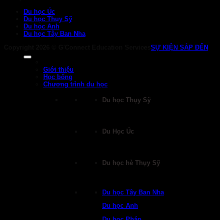
Du học Úc
Du học Thụy Sỹ
Du học Anh
Du học Tây Ban Nha
Copyright 2026 ©
G'Connect Education Services
SỰ KIỆN SẮP ĐẾN
Giới thiệu
Học bổng
Chương trình du học
Du học Thụy Sỹ
Du Học Úc
Du học hè Thụy Sỹ
Du học Tây Ban Nha
Du học Anh
Du học Pháp