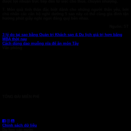
được lợi nhuận trực tiếp đến từ việc cho thuê, chuyển nhượng.
7.
Món quà tinh thần đặc biệt dành cho những người thân yêu, bởi
chủ nhân các căn hộ nghỉ dưỡng 5 sao này có thể cùng gia đình tận
hưởng phút giây nghỉ ngơi đáng quý bên nhau.
Nguồn: ST
3 lý do tại sao bằng Quản trị Khách sạn & Du lịch giá trị hơn băng
MBA thời nay
Cách dùng dao muỗng nĩa để ăn món Tây
Văn phòng
TP. HCM: 6b Tú Xương, P. Xuân Hòa
028 7107 8899
HÀ NỘI: 30 Phan Đình Phùng, P. Ba Đình
024 7107 7889
info@gconnect.edu.vn
TỔNG ĐÀI MIỄN PHÍ
1800 6710
HOTLINE: 0919 839 963 (Zalo, Viber, WhatsApp)
Chính sách dữ liệu
Du học các nước