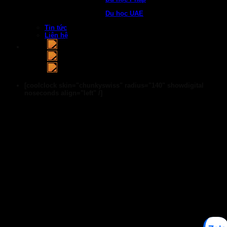
Du học UAE
Tin tức
Liên hệ
[coolclock skin="chunkyswiss" radius="140" showdigital
noseconds align="left" /]