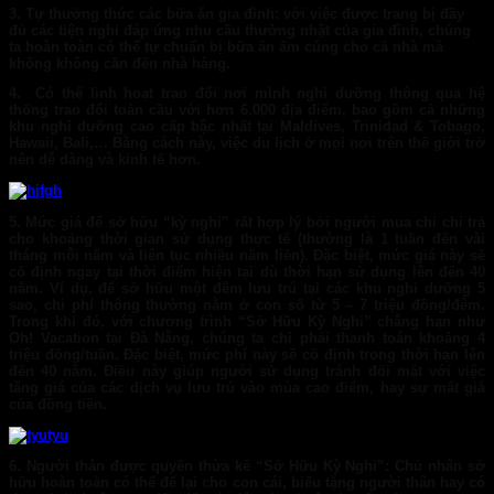
3.
Tự thưởng thức các bữa ăn gia đình: với việc được trang bị đầy
đủ các tiện nghi đáp ứng nhu cầu thường nhật của gia đình, chúng
ta hoàn toàn có thể tự chuẩn bị bữa ăn ấm cúng cho cả nhà mà
không không cần đến nhà hàng.
4.
Có thể linh hoạt trao đổi nơi mình nghỉ dưỡng thông qua hệ
thống trao đổi toàn cầu với hơn 6.000 địa điểm, bao gồm cả những
khu nghỉ dưỡng cao cấp bậc nhất tại Maldives, Trinidad & Tobago,
Hawaii, Bali,… Bằng cách này, việc du lịch ở mọi nơi trên thế giới trở
nên dễ dàng và kinh tế hơn.
5.
Mức giá để sở hữu “kỳ nghỉ” rất hợp lý bởi người mua chỉ chi trả
cho khoảng thời gian sử dụng thực tế (thường là 1 tuần đến vài
tháng mỗi năm và liên tục nhiều năm liền). Đặc biệt, mức giá này sẽ
cố định ngay tại thời điểm hiện tại dù thời hạn sử dụng lên đến 40
năm. Ví dụ, để sở hữu một đêm lưu trú tại các khu nghỉ dưỡng 5
sao, chi phí thông thường nằm ở con số từ 5 – 7 triệu đồng/đêm.
Trong khi đó, với chương trình “Sở Hữu Kỳ Nghỉ” chẳng hạn như
Oh! Vacation tại Đà Nẵng, chúng ta chỉ phải thanh toán khoảng 4
triệu đồng/tuần. Đặc biệt, mức phí này sẽ cố định trong thời hạn lên
đến 40 năm. Điều này giúp người sử dụng tránh đối mặt với việc
tăng giá của các dịch vụ lưu trú vào mùa cao điểm, hay sự mất giá
của đồng tiền.
6.
Người thân được quyền thừa kế “Sở Hữu Kỳ Nghỉ”: Chủ nhân sở
hữu hoàn toàn có thể để lại cho con cái, biếu tặng người thân hay có