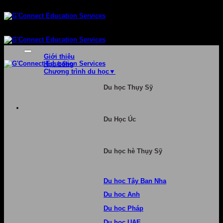
Bỏ
qua
nội
dung
Giới thiệu
Học bổng
Chương trình du học
Du học Thụy Sỹ
Du Học Úc
Du học hè Thụy Sỹ
Du học Tây Ban Nha
Du học Anh
Du học Pháp
Du học UAE