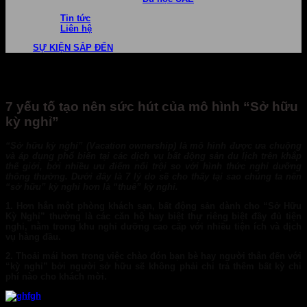
Tin tức
Liên hệ
SỰ KIỆN SẮP ĐẾN
7 yếu tố tạo nên sức hút của mô hình “Sở hữu
kỳ nghỉ”
“Sở hữu kỳ nghỉ” (Vacation ownership) là mô hình được ưa chuộng
và áp dụng phổ biến tại các dịch vụ bất động sản du lịch trên khắp
thế giới, bởi nhiều ưu điểm nổi trội so với hình thức nghỉ dưỡng
thông thường. Dưới đây là 7 lý do sẽ cho thấy tại sao chúng ta nên
“sở hữu” kỳ nghỉ hơn là “thuê” kỳ nghỉ.
1.
Hơn hẳn một phòng khách sạn, bất động sản dành cho “Sở Hữu
Kỳ Nghỉ” thường là các căn hộ hay biệt thự riêng biệt đầy đủ tiện
nghi, nằm trong khu nghỉ dưỡng cao cấp với nhiều tiện ích và dịch
vụ hàng đầu.
2.
Thoải mái hơn trong việc chào đón bạn bè hay người thân đến với
“kỳ nghỉ” bởi người sở hữu sẽ không phải chi trả thêm bất kỳ chi
phí nào cho khách mời.