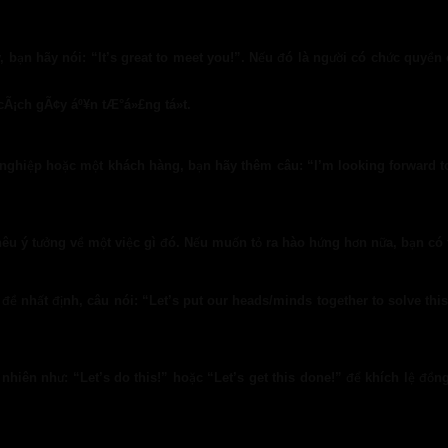
bạn hãy nói: “It’s great to meet you!”. Nếu đó là người có chức quyền c
nghiệp hoặc một khách hàng, bạn hãy thêm câu: “I’m looking forward to
êu ý tưởng về một việc gì đó. Nếu muốn tỏ ra hào hứng hơn nữa, bạn có t
ề nhất định, câu nói: “Let’s put our heads/minds together to solve this
 nhiên như: “Let’s do this!” hoặc “Let’s get this done!” để khích lệ đ