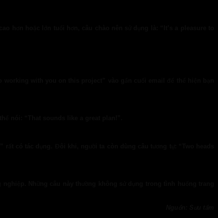
ao hơn hoặc lớn tuổi hơn, câu chào nên sử dụng là: “It’s a pleasure to
 working with you on this project” vào gần cuối email để thể hiện bạn
hể nói: “That sounds like a great plan!”.
” rất có tác dụng. Đôi khi, người ta còn dùng câu tương tự: “Two heads
ồng nghiệp. Những câu này thường không sử dụng trong tình huống trang
Nguồn: Sưu tầm