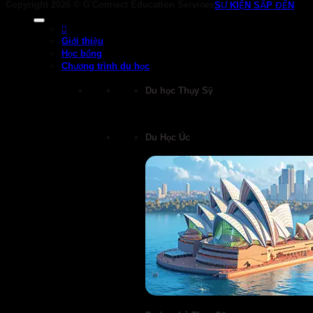
Copyright 2026 ©
G'Connect Education Services
SỰ KIỆN SẮP ĐẾN
Giới thiệu
Học bổng
Chương trình du học
Du học Thụy Sỹ
Du Học Úc