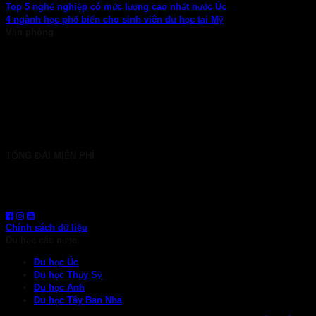
Top 5 nghề nghiệp có mức lương cao nhất nước Úc
4 ngành học phổ biến cho sinh viên du học tại Mỹ
Văn phòng
TP. HCM: 6b Tú Xương, P. Xuân Hòa
028 7107 8899
HÀ NỘI: 30 Phan Đình Phùng, P. Ba Đình
024 7107 7889
info@gconnect.edu.vn
TỔNG ĐÀI MIỄN PHÍ
1800 6710
HOTLINE: 0919 839 963 (Zalo, Viber, WhatsApp)
Chính sách dữ liệu
Du học các nước
Du học Úc
Du học Thụy Sỹ
Du học Anh
Du học Tây Ban Nha