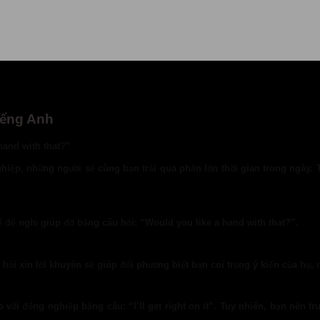
iếng Anh
hand with that?”
hiệp, những người sẽ cùng bạn trải qua phần lớn thời gian trong ngày.
 đề nghị giúp đỡ bằng câu hỏi: “Would you like a hand with that?”.
c hỏi xin lời khuyên sẽ giúp đối phương biết bạn coi trọng ý kiến của họ,
ới đồng nghiệp bằng câu: “I’ll get right on it”. Tuy nhiên, bạn nên tr