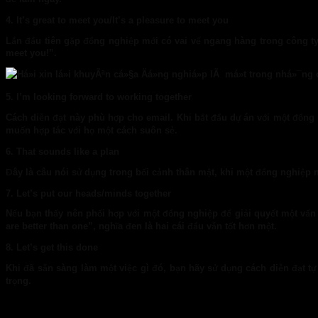
4. It’s great to meet you/It’s a pleasure to meet you
Lần đầu tiên gặp đồng nghiệp mới có vai vế ngang hàng trong công ty, 
meet you!”.
5. I’m looking forward to working together
Cách diễn đạt này phù hợp cho email. Khi bắt đầu dự án với một đồng 
muốn hợp tác với họ một cách suôn sẻ.
6. That sounds like a plan
Đây là câu nói sử dụng trong bối cảnh thân mật, khi một đồng nghiệp n
7. Let’s put our heads/minds together
Nếu bạn thấy nên phối hợp với một đồng nghiệp để giải quyết một vấn đ
are better than one”, nghĩa đen là hai cái đầu vẫn tốt hơn một.
8. Let’s get this done
Khi đã sẵn sàng làm một việc gì đó, bạn hãy sử dụng cách diễn đạt tự
trọng.