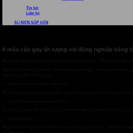
Tin tức
Liên hệ
SỰ KIỆN SẮP ĐẾN
8 mẫu câu gây ấn tượng với đồng nghiệp bằng t
Muốn đề nghị giúp đỡ đồng nghiệp, bạn có thể hỏi: “Would you like a 
Khi bắt đầu công việc mới, bạn thường muốn gây ấn tượng với đồng ng
thiện trong tình huống này.
1. Would you like a hand with that?
Nếu thấy đồng nghiệp đang phải xoay sở với quá nhiều việc, bạn có thể
2. Could I have your advice on this?
Đa số mọi người thích được đối xử như chuyên gia (
expert
). Do vậy, việ
3. I’ll get right on it
Nếu bạn bắt đầu làm một nhiệm vụ nào đó ngay lập tức, hãy thông báo v
để làm ngay.