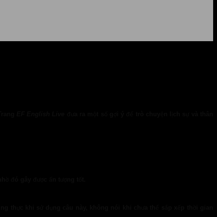
 Trang
EF English Live
đưa ra một số gợi ý để trò chuyện lịch sự và thân
 nhờ đó gây được ấn tượng tốt.
ung thực khi sử dụng câu này, không nói khi chưa thể sắp xếp thời gian