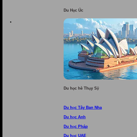
Du Học Úc
Du học hè Thụy Sỹ
Du học Tây Ban Nha
Du học Anh
Du học Pháp
Du học UAE