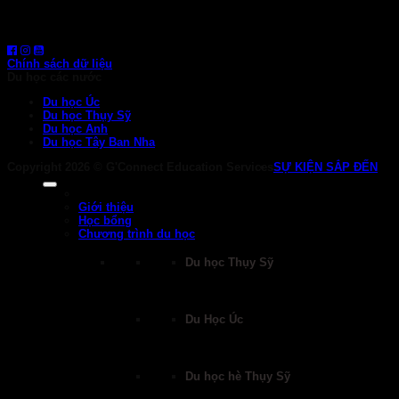
1800 6710
HOTLINE: 0919 839 963 (Zalo, Viber, WhatsApp)
Chính sách dữ liệu
Du học các nước
Du học Úc
Du học Thụy Sỹ
Du học Anh
Du học Tây Ban Nha
Copyright 2026 ©
G'Connect Education Services
SỰ KIỆN SẮP ĐẾN
Giới thiệu
Học bổng
Chương trình du học
Du học Thụy Sỹ
Du Học Úc
Du học hè Thụy Sỹ