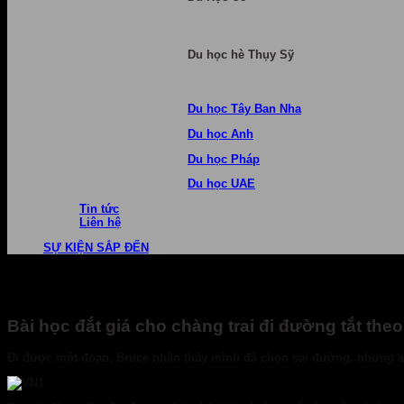
Du học hè Thụy Sỹ
Du học Tây Ban Nha
Du học Anh
Du học Pháp
Du học UAE
Tin tức
Liên hệ
SỰ KIỆN SẮP ĐẾN
Bài học đắt giá cho chàng trai đi đường tắt th
Đi được một đoạn, Bruce nhận thấy mình đã chọn sai đường, nhưng an