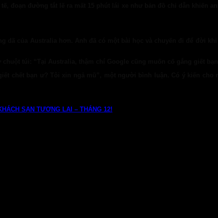
tế, đoạn đường tắt lẽ ra mất 15 phút lái xe như bản đồ chỉ dẫn khiến a
ang dã của Australia hơn. Anh đã có một bài học và chuyến đi để đời kh
chuột túi: “Tại Australia, thậm chí Google cũng muốn cố gắng giết bạn
iết chết bạn ư? Tôi xin ngả mũ”, một người bình luận. Có ý kiến cho 
HÁCH SẠN TƯƠNG LAI – THÁNG 12!