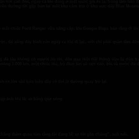
ới nơi cần đến, ngay cả khi đang ở một quốc gia xa lạ. Song tấm bản 
ự trên đường tới gặp bạn tại một khu cắm trại ở khu vực dãy Blue Moun
ó một chiếc Ford Ranger vừa nâng cấp, khi Google Maps báo rằng đi lối nà
ước, đổ xăng đầy bình nên ngay cả khi đi lạc, anh chỉ phải quan tâm đến
ờng đã lâu không có người lui tới, dẫn qua một đồi thông vừa bị đốn
hoảng 1.000 km, một chiếc lều, bộ đàm tần số cực cao, bia và nước đủ 
 xe lún sâu báo hiệu đây có thể là đường quay trở lại.
ụp ảnh khi lái xe băng qua sông.
hẳng thèm quan tâm rằng tôi đang lái xe tới gần chúng”, anh nói.