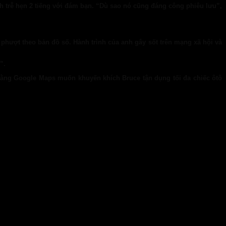
nh trễ hẹn 2 tiếng với đám bạn. “Dù sao nó cũng đáng công phiêu lưu”,
i phượt theo bản đồ số. Hành trình của anh gây sốt trên mạng xã hội và
”.
rằng Google Maps muốn khuyến khích Bruce tận dụng tối đa chiếc ôtô