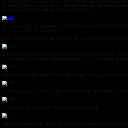
Google Maps là một công cụ hữu ích khi nó cho phép bạn tìm đường t
họ đang đi. Bruce, chàng trai mê off-road, cũng gặp vấn đề tương t
dài khoảng 43 km với chừng một tiếng di chuyển.
Bruce quyết định đi lối tắt theo chỉ dẫn để khám phá một chút: “Tôi c
xem sao”, anh trả lời
Bored Panda
.
Chàng trai mê phượt này cũng tự tin vì luôn mang theo ít nhất 20 lít n
Ban đầu, Bruce khá thất vọng với lối tắt này bởi đó là một con đư
không đủ chỗ quay đầu xe, nên đành tiếp tục. “Tôi có đủ xăng để đi k
Đây là đoạn dốc dài khoảng 500 m dẫn xuống chân núi, những dấu bánh
Sau khi xuống dốc, Bruce bắt gặp một mảng rừng mưa và tranh thủ ch
“Con đường dần đẹp và nên thơ hơn”, anh nhận định.
Con kangaroo vào tầm mắt của Bruce. “Lũ kangaroo khá hiền lành và c