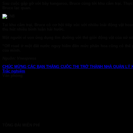
Sau cuộc gặp gỡ với bầy kangaroo, Bruce cũng tới khu cắm trại. Thực 
Bruce lạc quan.
Tại khu cắm trại, Bruce có cơ hội tiếp xúc với nhiều loài động vật ho
thu hút nhiều bình luận hài hước.
Một người ví von ứng dụng tìm đường với thế giới động vật của xứ sở 
“Off road ở một đất nước nguy hiểm đến mức phấn hoa cũng có thể g
của mình.
Nguồn: Vnexpress
CHÚC MỪNG CÁC BẠN THẮNG CUỘC THI TRỞ THÀNH NHÀ QUẢN LÝ K
Trắc nghiệm
Văn phòng
TP. HCM: 6b Tú Xương, P. Xuân Hòa
028 7107 8899
HÀ NỘI: 30 Phan Đình Phùng, P. Ba Đình
024 7107 7889
info@gconnect.edu.vn
TỔNG ĐÀI MIỄN PHÍ