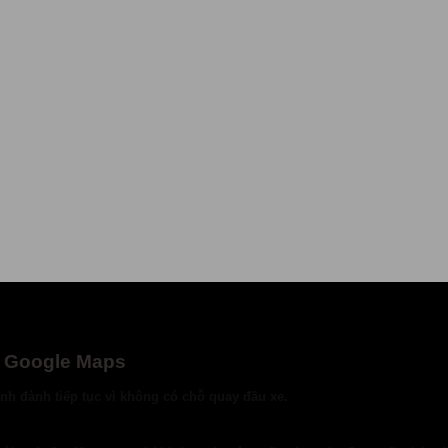
eo Google Maps
h đành tiếp tục vì không có chỗ quay đầu xe.