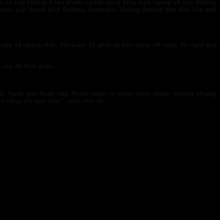
đồ số này không ít lần khiến người dùng phải ngỡ ngàng về con đường
tains, gần thành phố Sydney, Australia. Quãng đường ban đầu của anh
y sẽ nhanh thôi, tiết kiệm 15 phút và tiện đang off road, tôi nghĩ thử
 vấn đề thời gian.
 trụi. Vượt qua đoạn này, Bruce nhận ra mình chọn nhầm hướng nhưng
để sống sót qua đêm”, anh chia sẻ.