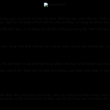
 giúp gây sự chú ý với bạn lâu hơn. Một bạn học sinh chia sẻ: “Việc 
c chắt lọc. 20 trang viết có thể thu nhỏ lại bằng 1-2 trang sơ đồ tư du
y bắt mắt, bạn sẽ có động lực để đọc thông tin trong đó. Hơn nữa bạn c
bạn cũng nhìn thấy chúng: trên cửa tủ lạnh, cửa ra vào, phòng tắm, tr
n, chỉ cần dành ra vài phút làm từng phần nhỏ, bạn sẽ dễ dàng hoàn thà
gắn gọn là đủ. Cách này sẽ giúp bạn không cảm thấy chán ngán vì phải 
bản thân vào căng thẳng quá mức, làm việc không có điểm dừng. Cách tố
ủa mình và đặt chuông báo 10 phút, sau 10 phút học bạn có thể ăn để c