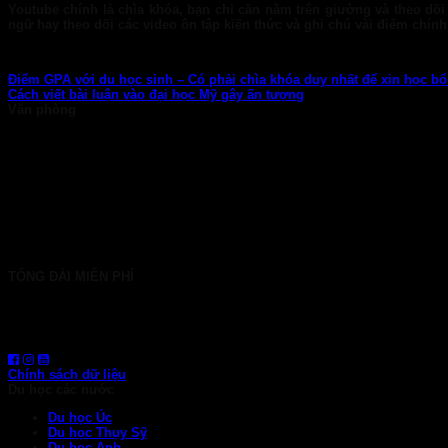
Youtube chính là chìa khóa, bạn chỉ cần nằm trên giường và theo dõi
ngữ hay theo dõi các video ôn tập kiến thức và ghi chú vài điểm chính
Điểm GPA với du học sinh – Có phải chìa khóa duy nhất để xin học b
Cách viết bài luận vào đại học Mỹ gây ấn tượng
Văn phòng
TP. HCM: 6b Tú Xương, P. Xuân Hòa
028 7107 8899
HÀ NỘI: 30 Phan Đình Phùng, P. Ba Đình
024 7107 7889
info@gconnect.edu.vn
TỔNG ĐÀI MIỄN PHÍ
1800 6710
HOTLINE: 0919 839 963 (Zalo, Viber, WhatsApp)
Chính sách dữ liệu
Du học các nước
Du học Úc
Du học Thụy Sỹ
Du học Anh