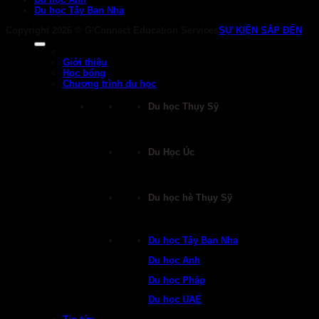
Du học Tây Ban Nha
Copyright 2026 ©
G'Connect Education Services
SỰ KIỆN SẮP ĐẾN
Giới thiệu
Học bổng
Chương trình du học
Du học Thụy Sỹ
Du Học Úc
Du học hè Thụy Sỹ
Du học Tây Ban Nha
Du học Anh
Du học Pháp
Du học UAE