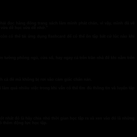
phải đọc hàng đống trang sách làm mình phát chán, vì vậy, mình đã vẽ
y, vừa dễ học vừa dễ nhớ.”
òn có thể tải ứng dụng flashcard để có thể ôn tập bất cứ lúc nào khi
ên tường phòng ngủ, cửa sổ, hay ngay cả trên trần nhà để khi nằm trên
nh cả đề mà không bị rơi vào cảm giác chán nản.
làm quá nhiều việc trong khi vẫn có thể tìm đủ thông tin và luyện tập
t nhất đó là hãy chia nhỏ thời gian học tập ra và xen vào đó là những
ó thêm động lực học tập.