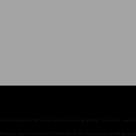
 có một công việc tốt và sau đó là cuộc sống đủ đầy. Tuy nhiên, con đ
ó động lực ngồi vào bàn học? Dưới đây là vài công cụ bạn có thể áp dụng