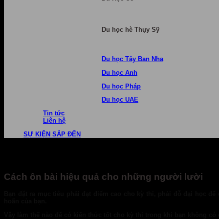
Du học hè Thụy Sỹ
Du học Tây Ban Nha
Du học Anh
Du học Pháp
Du học UAE
Tin tức
Liên hệ
SỰ KIỆN SẮP ĐẾN
Cách ôn bài hiệu quả cho những người lười
Bạn đặt ra mục tiêu phải đạt điểm cao cho kỳ thi, phải đỗ đại học để
hoãn của bạn.
Vậy làm thế nào để có kiến thức tốt cho kỳ thi trong khi bạn không c