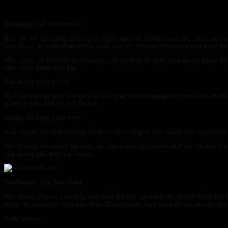
Mindmaps và flashcards
Bạn có thể ghi chép một cách ngắn gọn và nhiều màu sắc, điều này sẽ
bản đồ tư duy với thật nhiều màu sắc với những thông tin cần thiết đượ
Một công cụ khác là flashcards, với những tờ giấy nhỏ được trình bà
cầm điện thoại trên tay.
Tận dụng tường nhà
Một biện pháp hữu ích nữa là dán giấy nhớ xung quanh nhà để lúc nào 
giường bạn vẫn có thể ôn bài.
Luyện đề từng chút một
Việc luyện tập làm những đề thi trước cũng là một cách hay, tuy nhiê
Với những đề essay thì bạn chỉ cần luyện viết phần mở bài và dàn ý n
xây dựng cấu trúc bài essay.
Tự thưởng cho bản thân
Một trong những cạm bẫy của việc ôn tập sai cách đó là bạn luôn đặt 
phút “tự thưởng” cho bản thân. Chẳng hạn, hãy mua đồ ăn yêu thích c
Xem video