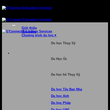
Bỏ
qua
nội
dung
Giới thiệu
Học bổng
Chương trình du học
Du học Thụy Sỹ
Du Học Úc
Du học hè Thụy Sỹ
Du học Tây Ban Nha
Du học Anh
Du học Pháp
Du học UAE