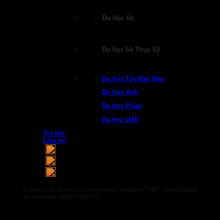
Du Học Úc
Du học hè Thụy Sỹ
Du học Tây Ban Nha
Du học Anh
Du học Pháp
Du học UAE
Tin tức
Liên hệ
[coolclock skin="chunkyswiss" radius="140" showdigital
noseconds align="left" /]