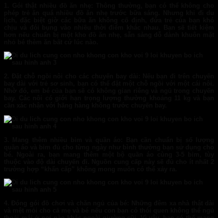
1. Gói thật nhiều đồ ăn nhẹ:
Thông thường, bạn có thể không cho
phép trẻ ăn quá nhiều đồ ăn nhẹ trước bữa sáng. Nhưng khi đi du
lịch, đặc biệt giờ các bữa ăn không cố định, đứa trẻ của bạn khó
chịu và đói bụng vào nhiều thời điểm khác nhau. Bạn sẽ tiết kiệm
hơn nếu chuẩn bị một kho đồ ăn nhẹ, sẵn sàng dỗ dành khuôn mặt
nhỏ bé thèm ăn bất cứ lúc nào.
2. Đặt chỗ ngồi nôi cho các chuyến bay dài:
Nếu bạn đi trên chuyến
bay dài với trẻ sơ sinh, bạn có thể đặt một chỗ ngồi với một cái nôi.
Nhờ đó, em bé của bạn sẽ có không gian riêng và ngủ trong chuyến
bay. Các nôi có giới hạn trọng lượng thường khoảng 11 kg và bạn
cần xác nhận với hãng hàng không trước chuyến bay.
3. Mang thêm nhiều bỉm và quần áo:
Bạn cần chuẩn bị số lượng
quần áo và bỉm đủ cho từng ngày như bình thường bạn sử dụng cho
bé. Ngoài ra, bạn mang thêm một bộ quần áo cùng 3-5 bỉm, tùy
thuộc vào độ dài chuyến đi. Nguồn cung cấp này sẽ đủ cho ít nhất 2
trường hợp “khẩn cấp” không mong muốn có thể xảy ra.
4. Đóng gói đồ chơi và chăn ngủ của bé:
Những đêm xa nhà thật dài
và mệt mỏi cho cả mẹ và bé nếu con bạn có thói quen không thể ngủ
thoải mái ở nơi nào khác ngoài giường cũi. Vì vậy, bạn có thể mang