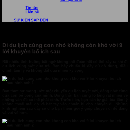
Tin tức
Liên hệ
SỰ KIỆN SẮP ĐẾN
Đi du lịch cùng con nhỏ không còn khó với 9
lời khuyên bổ ích sau
Rất nhiều tình huống bất ngờ không thể đoán hết có thể xảy ra khi đi
du lịch cùng một đứa trẻ. Bạn hãy chuẩn bị đầy đủ đồ dùng, điều
chỉnh tâm lý và không đặt quá nhiều kỳ vọng
Bạn thực sự mong ước một chuyến du lịch tuyệt vời, đáng nhớ cùng
đứa con bé bỏng của mình. Đồng thời bạn cũng lo lắng rất nhiều về
những vấn đề có thể phát sinh. Trước tiên, bạn cần tự giải tỏa tâm lý
không thoải mái đó và bắt tay vào chuẩn bị cho chuyến đi. Những
kinh nghiệm sau đây sẽ cho bạn thêm gợi ý giúp chuyến đi dễ dàng
và vui vẻ hơn.