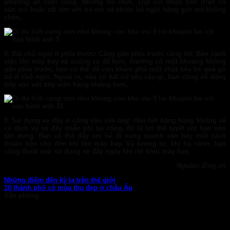
phương án cuối cùng. Những trò chơi, clip vui nhộn trên iPad có
sức mê hoặc rất lớn với trẻ em và khiến bé ngồi hàng giờ mà không
chán.
8. Đặt chỗ ngồi ở phía trước:
Càng gần phía trước càng tốt. Bên cạnh
việc lên máy bay và xuống xe dễ hơn, thường có một khoảng không
gần phía trước, bạn có thể để con khám phá một chút nếu bé quá gò
bó ở chỗ ngồi. Ngoài ra, nếu có bất cứ yêu cầu gì, bạn cũng dễ dàng
tiếp xúc với tiếp viên hàng không hơn.
9. Sử dụng xe đẩy ở cổng vào sân bay:
Hầu hết hãng hàng không sẽ
có dịch vụ xe đẩy miễn phí tại cổng, đó là lợi thế tuyệt vời bạn nên
tận dụng. Bạn có thể đẩy em bé đi xung quanh sân bay một cách
thuận tiện cho đến khi lên máy bay. Và tương tự, khi hạ cánh, bạn
cũng thoải mái sử dụng xe đẩy ngay khi rời khỏi máy bay.
Nguồn: Zing.vn
Những điểm đến kỳ lạ trên thế giới
10 thành phố có mùa thu đẹp ở châu Âu
Văn phòng
TP. HCM: 6b Tú Xương, P. Xuân Hòa
028 7107 8899