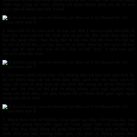
chăn ngủ cùng đồ chơi, những vật quen thuộc giúp em bé đi vào
giấc ngủ dễ dàng như khi ở nhà.
5. Mua một số đồ chơi mới và bọc lại:
Một ý tưởng tuyệt vời khác là
bạn hãy mua một vài đồ chơi nhỏ và gói lại. Khi nhận thấy đứa trẻ
bắt đầu quấy khóc, bạn dùng đến bí kíp này. Gói đồ chơi thu hút sự
tò mò và thích thú của con bạn, bé sẽ dành toàn bộ thời gian để mở
gói, sau đó chơi với món đồ đó. Bạn có thể “giết” ít nhất nửa giờ
với mỗi món đồ chơi.
6. Gói thêm nhiều hình dán:
Với những đứa trẻ tầm tuổi mới biết đi,
bé rất thích màu sắc và hình dán. Bên cạnh bút chì cùng sách tô
màu, chỉ một tờ giấy trơn và các hình dán cũng đủ để bé thích thú,
say mê. Trẻ nhỏ có thể giải trí bằng nhiều cách ngộ nghĩnh khác
nhau với hình dán, còn phụ huynh thì có thêm thời gian nghỉ ngơi
trong khi bé tự chơi.
7. Mang theo một số thiết bị công nghệ sạc đầy:
Với nhiều bậc cha
mẹ, iPad giống như viên ngọc ẩn “cứu nguy” trên các chuyến bay
dài. Sau mọi hoạt động để giúp đứa bé hiếu động giữ im lặng và
bình tĩnh mà vẫn không hiệu quả, các thiết bị thông minh như