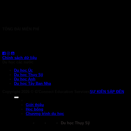
HÀ NỘI: 30 Phan Đình Phùng, P. Ba Đình
024 7107 7889
info@gconnect.edu.vn
TỔNG ĐÀI MIỄN PHÍ
1800 6710
HOTLINE: 0919 839 963 (Zalo, Viber, WhatsApp)
Chính sách dữ liệu
Du học các nước
Du học Úc
Du học Thụy Sỹ
Du học Anh
Du học Tây Ban Nha
Copyright 2026 ©
G'Connect Education Services
SỰ KIỆN SẮP ĐẾN
Giới thiệu
Học bổng
Chương trình du học
Du học Thụy Sỹ