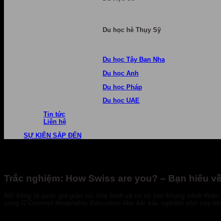
Du học hè Thụy Sỹ
Du học Tây Ban Nha
Du học Anh
Du học Pháp
Du học UAE
Tin tức
Liên hệ
SỰ KIỆN SẮP ĐẾN
Trắc nghiệm: How Swiss are you? – Bạn hiểu v
Nổi tiếng là quốc gia giàu có, hòa bình và có vô vàn khung cảnh thiê
cùng G’Connect Hospitality Education làm bài trắc nghiệm nhỏ này nh