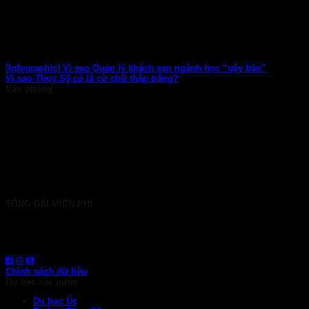
[Infographic] Vì sao Quản lý khách sạn ngành học “gây bão”
Vì sao Thụy Sỹ có lá cờ chữ thập trắng?
Văn phòng
TP. HCM: 6b Tú Xương, P. Xuân Hòa
028 7107 8899
HÀ NỘI: 30 Phan Đình Phùng, P. Ba Đình
024 7107 7889
info@gconnect.edu.vn
TỔNG ĐÀI MIỄN PHÍ
1800 6710
HOTLINE: 0919 839 963 (Zalo, Viber, WhatsApp)
Chính sách dữ liệu
Du học các nước
Du học Úc