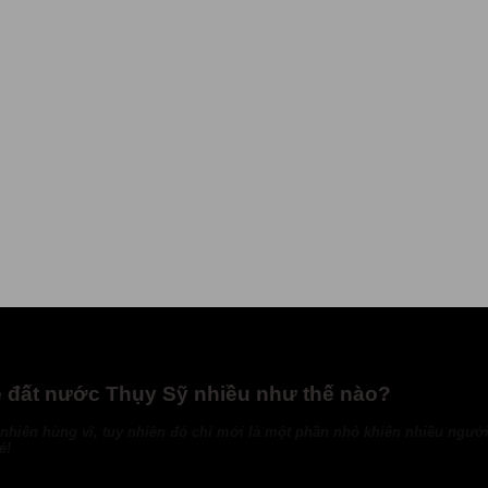
ề đất nước Thụy Sỹ nhiều như thế nào?
n nhiên hùng vĩ, tuy nhiên đó chỉ mới là một phần nhỏ khiến nhiều ngườ
é!