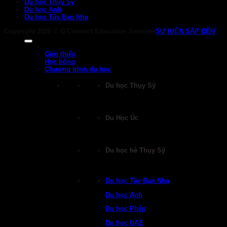
Du học Thụy Sỹ
Du học Anh
Du học Tây Ban Nha
Copyright 2026 ©
G'Connect Education Services
SỰ KIỆN SẮP ĐẾN
Giới thiệu
Học bổng
Chương trình du học
Du học Thụy Sỹ
Du Học Úc
Du học hè Thụy Sỹ
Du học Tây Ban Nha
Du học Anh
Du học Pháp
Du học UAE