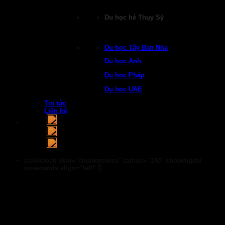
Du học hè Thụy Sỹ
Du học Tây Ban Nha
Du học Anh
Du học Pháp
Du học UAE
Tin tức
Liên hệ
[coolclock skin="chunkyswiss" radius="140" showdigital
noseconds align="left" /]