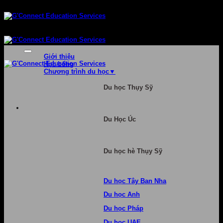
Bỏ
qua
nội
dung
Giới thiệu
Học bổng
Chương trình du học
Du học Thụy Sỹ
Du Học Úc
Du học hè Thụy Sỹ
Du học Tây Ban Nha
Du học Anh
Du học Pháp
Du học UAE