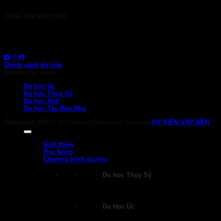
info@gconnect.edu.vn
TỔNG ĐÀI MIỄN PHÍ
1800 6710
HOTLINE: 0919 839 963 (Zalo, Viber, WhatsApp)
Chính sách dữ liệu
Du học các nước
Du học Úc
Du học Thụy Sỹ
Du học Anh
Du học Tây Ban Nha
Copyright 2026 ©
G'Connect Education Services
SỰ KIỆN SẮP ĐẾN
Giới thiệu
Học bổng
Chương trình du học
Du học Thụy Sỹ
Du Học Úc