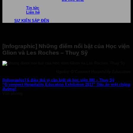
Tin tức
Liên hệ
SỰ KIỆN SẮP ĐẾN
[Infographic] Những điểm nổi bật của Học viện
Glion và Les Roches – Thuỵ Sỹ
Nguồn:
G’Connect Hospitality Education
[Infographic] 6 điều thú vị cần biết về học viện IMI – Thuỵ Sỹ
“G’connect Hospitality Education Exhibition 2017” Dấu ấn một chặng
đường!
Văn phòng
TP. HCM: 6b Tú Xương, P. Xuân Hòa
028 7107 8899
HÀ NỘI: 30 Phan Đình Phùng, P. Ba Đình
024 7107 7889