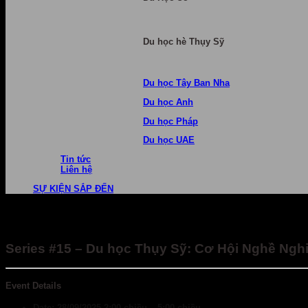
Du học hè Thụy Sỹ
Du học Tây Ban Nha
Du học Anh
Du học Pháp
Du học UAE
Tin tức
Liên hệ
SỰ KIỆN SẮP ĐẾN
Series #15 – Du học Thụy Sỹ: Cơ Hội Nghề Ng
Event Details
Date:
28/09/2025 2:00 chiều
–
5:00 chiều