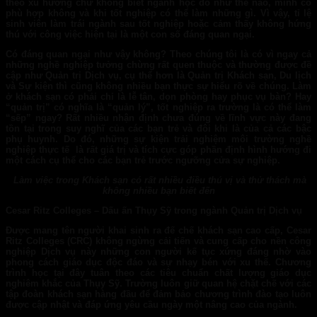
theo xu hướng chứ không biết ngành học đó như thế nào, mình có
phù hợp không và khi tốt nghiệp có thể làm những gì. Vì vậy, tỉ lệ
sinh viên làm trái ngành sau tốt nghiệp hoặc cảm thấy không hứng
thú với công việc hiện tại là một con số đáng quan ngại.
Có đáng quan ngại như vậy không? Theo chúng tôi là có vì ngay cả
những nghề nghiệp tưởng chừng rất quen thuộc và thường được đề
cập như Quản trị Dịch vụ, cụ thể hơn là Quản trị Khách sạn, Du lịch
và Sự kiện thì cũng không nhiều bạn thực sự hiểu rõ về chúng. Làm
ở khách sạn có phải chỉ là lễ tân, dọn phòng hay phục vụ bàn? Hay
“quản trị” có nghĩa là “quản lý”, tốt nghiệp ra trường là có thể làm
“sếp” ngay? Rất nhiều nhận định chưa đúng về lĩnh vực này đang
tồn tại trong suy nghĩ của các bạn trẻ và đôi khi là của cả các bậc
phụ huynh. Do đó, những sự kiện trải nghiệm môi trường nghề
nghiệp thực tế là rất giá trị và tích cực góp phần định hình hướng đi
một cách cụ thể cho các bạn trẻ trước ngưỡng cửa sự nghiệp.
Làm việc trong Khách sạn có rất nhiều điều thú vị và thử thách mà
không nhiều bạn biết đến
Cesar Ritz College
s
– Dấu ấn Thụy S
ỹ
trong ngành Quản trị Dịch vụ
Được mang tên người khai sinh ra đế chế khách sạn cao cấp, Cesar
Ritz Colleges (CRC) không ngừng cải tiến và cung cấp cho nền công
nghiệp Dịch vụ này những con người kế tục xứng đáng nhờ vào
phong cách giáo dục độc đáo và sự nhạy bén với xu thế. Chương
trình học tại đây tuân theo các tiêu chuẩn chất lượng giáo dục
nghiêm khắc của Thụy Sỹ. Trường luôn giữ quan hệ chặt chẽ với các
tập đoàn khách sạn hàng đầu để đảm bảo chương trình đào tạo luôn
được cập nhật và đáp ứng yêu cầu ngày một nâng cao của ngành.