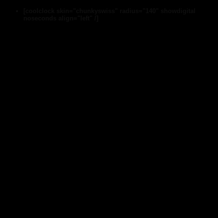
[coolclock skin="chunkyswiss" radius="140" showdigital
noseconds align="left" /]