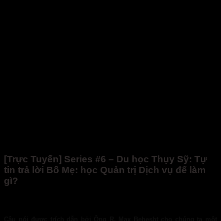
[Trực Tuyến] Series #6 – Du học Thụy Sỹ: Tự
tin trả lời Bố Mẹ: học Quản trị Dịch vụ để làm
gì?
Câu nói được trích dẫn bởi Ông R. Max Behesht cho chúng ta một