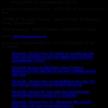
• Khóa học Pha chế cà phê (Barista) / Tiệc trà
G’Connect Hospitality Education
– VP Đại d
iện tập đoàn SEG tại
Việt
Nam
TP.HCM:
6b Tú Xương, Phường 7, Quận 3 |
Hà Nội:
30 Phan Đình
Phùng, Quận Ba Đình
Tổng đài miễn phí: 1800 6710
|
Hotline:
0913 839 963 (Cô Thùy)
Email:
info@gconnect.edu.vn
Mời các bạn cùng tham khảo các Series đặc biệt trước đó của
G’Connect:
Series #5 – Du học Thụy Sỹ: Chuẩn bị như thế nào cho
kỳ thi sắp tới? Lĩnh vực Du lịch / Khách sạn và những
giải pháp thời “Cô Vy”
Series #4: Du học Úc The Hotel School Sydney /
Melbourne Cơ hội nào cho du học sinh Việt Nam đến Úc
năm 2020
Series #3 – Du học Thụy Sỹ ngành Khách sạn & Du lịch:
Sốc văn hoá ngược của du học sinh khi trở về
Series #2 – Du học Úc: Tạm nghỉ học chứ đừng tạm
ngừng lập kế hoạch tương lai vì COVID-19
Series #1 – Du học Thụy Sỹ – Workshop: Đối mặt với
thách thức mỗi ngày trong ngành Dịch vụ