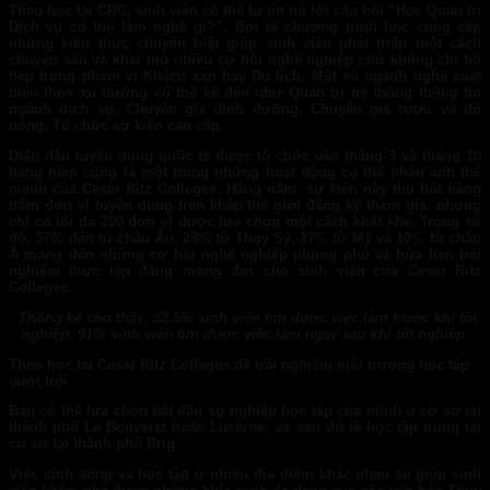
Theo học tại CRC, sinh viên có thể tự tin trả lời câu hỏi “Học Quản trị
Dịch vụ có thể làm nghề gì?”. Bởi lẽ chương trình học cung cấp
những kiến thức chuyên biệt giúp sinh viên phát triển một cách
chuyên sâu và khai mở nhiều cơ hội nghề nghiệp chứ không chỉ bó
hẹp trong phạm vi Khách sạn hay Du lịch. Một số ngành nghề xuất
hiện theo xu hướng có thể kể đến như Quản trị hệ thống thông tin
ngành dịch vụ, Chuyên gia dinh dưỡng, Chuyên gia rượu và đồ
uống, Tổ chức sự kiện cao cấp.
Diễn đàn tuyển dụng quốc tế được tổ chức vào tháng 3 và tháng 10
hàng năm cũng là một trong những hoạt động cụ thể phản ánh thế
mạnh của
Cesar Ritz College
s
.
Hằng năm, sự kiện này thu hút hàng
trăm đơn vị tuyển dụng trên khắp thế giới đăng ký tham gia, nhưng
chỉ có tối đa 200 đơn vị được lựa chọn một cách khắt khe. Trong số
đó, 37% đến từ châu Âu, 28% từ Thụy Sỹ, 17% từ Mỹ và 10% từ châu
Á mang đến những cơ hội nghề nghiệp phong phú và hứa hẹn trải
nghiệm thực tập đáng mong đợi cho sinh viên của Cesar Ritz
Colleges.
Thống kê cho thấy, 52.5% sinh viên tìm được việc làm trước khi tốt
nghiệp, 91% sinh viên tìm được việc làm ngay sau khi tốt nghiệp.
Theo học
tại
Cesar Ritz
Colleges
để trải nghiệm môi trường học tập
vượt trội
Bạn có thể lựa chọn bắt đầu sự nghiệp học tập của mình ở cở sở tại
thành phố Le Bouveret hoặc Lucerne, và sau đó là học tập trung tại
cơ sở tại thành phố Brig.
Việc sinh sống và học tập ở nhiều địa điểm khác nhau sẽ giúp sinh