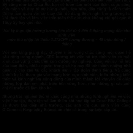
viên khám phá được những khía cạnh đa dạng của nền văn hóa Thuỵ
Sỹ cũng như tại Châu Âu, bạn sẽ luôn làm mới bản thân, cuộc sống
của mình và duy trì sự hứng khởi. Hơn nữa, đây cũng là cách thức
để họ làm quen với sự thay đổi, dễ dàng thích nghi trong tương lai
khi thực tập và làm việc trên toàn thế giới chứ không chỉ gói gọn ở
Thụy Sỹ hay quê nhà.
Hai kỳ thực tập hưởng lương kéo dài
từ
4
đến
6 tháng mang đến cho
sinh viên
mức thu nhập
tối thiểu
2.172CHF
tương đương
~
48 triệu đồng
/
tháng
Với nền tảng giảng dạy chuyên môn vững chắc cùng mối quan hệ
sâu rộng trong ngành, CRC hướng tới việc hỗ trợ sinh viên có một
khởi đầu vững chắc trên con đường sự nghiệp. Cùng với sự nỗ lực
của bản thân, nhiều người trong số họ nay đã trở thành những nhà
quản lý cấp cao tại các khách sạn / tập đoàn danh tiếng. Và cũng
chính họ lại tham gia vào mạng lưới cựu sinh viên, biến những kiến
thức và kinh nghiệm sống động của mình thành lời khuyên để giúp
những lớp đàn em phát triển bền vững hơn, như những gì các anh
chị đi trước đã làm cho họ.
Những trải nghiệm thú vị khác cũng như những kinh nghiệm về việc
việc học tập, thực tập và làm thêm khi học tập tại Cesar Ritz College
sẽ được Đại diện nhà trường, các anh chị cựu sinh viên cùng
G’Connect Hospitality Education chia sẻ trong sự kiện sắp tới.