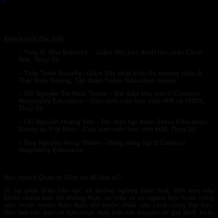
Khách mời đặc biệt
:
– Thầy R. Max Behesht – Giám đốc học thuật Học viện César
Ritz, Thụy Sỹ
– Thầy Tarek Kouatly– Giám đốc phát triển thị trường châu Á
Thái Bình Dương, Tập đoàn Swiss Education Group
– Chị Nguyễn Thị Hoài Thanh – Đại
diện khu vực G’Connect
Hospitality Education
– Cựu sinh viên học viện HIM
và SHMS,
Thụy Sỹ
–
Chị Nguyễn Hoàng Yến
–
Đại diện tập đoàn Swiss Education
Group tại Việt Nam – Cựu sinh viên học viện HIM, Thụy Sỹ
– Ông Nguyễn Hồng Thanh – Đồng sáng lập G’Connect
Hospitality Education
Học ngành Quản trị Dịch vụ để làm gì?
Vì sự phát triển liên tục và không ngừng biến hoá, lĩnh vực này
khiến nhiều bạn trẻ không thực sự hiểu rõ về ngành học hoặc công
việc mình muốn theo đuổi khi bước chân vào cánh cổng Đại học.
Hầu hết các bạn sẽ lựa chọn dựa trên lời khuyên từ gia đình hoặc