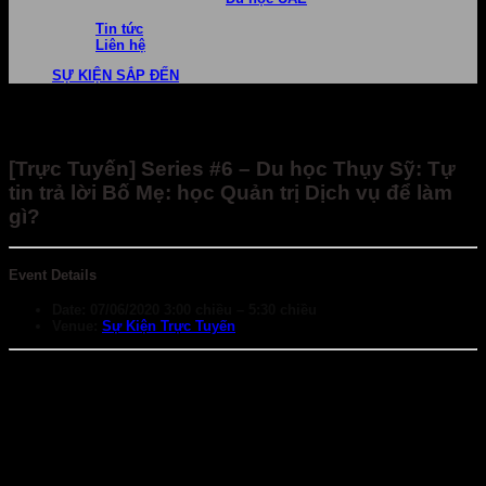
Tin tức
Liên hệ
SỰ KIỆN SẮP ĐẾN
[Trực Tuyến] Series #6 – Du học Thụy Sỹ: Tự
tin trả lời Bố Mẹ: học Quản trị Dịch vụ để làm
gì?
Event Details
Date:
07/06/2020 3:00 chiều
–
5:30 chiều
Venue:
Sự Kiện Trực Tuyến