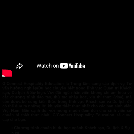
G’Connect Hospitality Education
là Trung tâm cung cấp dịch vụ Tư
vấn hướng nghiệp/Du học chuyên biệt trong lĩnh vực Quản trị Khách
sạn, Du lịch & Sự kiện
. Với đội ngũ nhân viên không chỉ am hiểu về
các chương trình đào tạo, thủ tục nhập học, xin thị thực (visa), mà
còn được bổ sung kiến thức trong lĩnh vực Khách sạn và Du lịch để
có thể đưa ra những lời khuyên thiết thực nhất cho các bạn sinh viên
Việt Nam. Bên cạnh đó, với mong muốn đem đến cho sinh viên sự
chuẩn bị thiết thực nhất, G’Connect Hospitality Education sẽ cung
cấp cho bạn:
• Chương trình chuẩn bị du học ngành Khách sạn, Du lịch & Sự
kiện