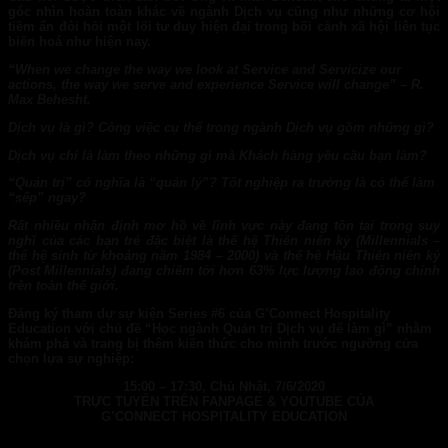
góc nhìn hoàn toàn khác về ngành Dịch vụ cũng như những cơ hội
tiềm ẩn đòi hỏi một lối tư duy hiện đại trong bối cảnh xã hội liên tục
biến hoá như hiện nay.
“
When we change the way we look at Service and Servicize our
actions, the way we serve and experience Service will change
” – R.
Max Behesht
.
Dịch vụ là gì? Công việc cụ thể trong ngành Dịch vụ gồm những gì?
Dịch vụ chỉ là làm theo những gì mà Khách hàng yêu cầu bạn làm?
“Quản trị” có nghĩa là “quản lý”? Tốt nghiệp ra trường là có thể làm
“sếp” ngay?
Rất nhiều nhận định mơ hồ về lĩnh vực này đang tồn tại trong suy
nghĩ của các bạn trẻ đặc biệt là thế hệ Thiên niên kỷ (Millennials –
thế hệ sinh từ khoảng năm 1984 – 2000) và thế hệ Hậu Thiên niên kỷ
(Post Millennials) đang chiếm tới hơn 63% lực lượng lao động chính
trên toàn thế giới.
Đăng ký tham dự sự kiện
Series
#6 của G’Connect Hospitality
Education
với chủ đề “Học
ngành Quản trị Dịch vụ để làm gì”
nhằm
khám phá và trang bị thêm kiến thức cho mình trước ngưỡng cửa
chọn lựa sự nghiệp:
15:00 – 17:30, Chủ
Nhật
,
7
/
6
/2020
TRỰC TUYẾN TRÊN FANPAGE & YOUTUBE CỦA
G’CONNECT HOSPITALITY EDUCATION