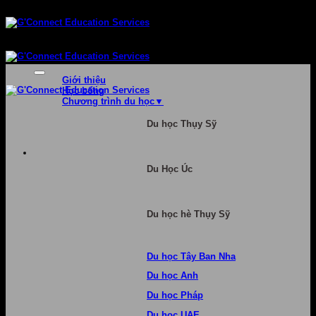
Bỏ
qua
nội
dung
Giới thiệu
Học bổng
Chương trình du học
Du học Thụy Sỹ
Du Học Úc
Du học hè Thụy Sỹ
Du học Tây Ban Nha
Du học Anh
Du học Pháp
Du học UAE