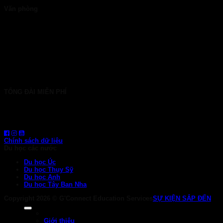
Văn phòng
TP. HCM: 6b Tú Xương, P. Xuân Hòa
028 7107 8899
HÀ NỘI: 30 Phan Đình Phùng, P. Ba Đình
024 7107 7889
info@gconnect.edu.vn
TỔNG ĐÀI MIỄN PHÍ
1800 6710
HOTLINE: 0919 839 963 (Zalo, Viber, WhatsApp)
Chính sách dữ liệu
Du học các nước
Du học Úc
Du học Thụy Sỹ
Du học Anh
Du học Tây Ban Nha
Copyright 2026 ©
G'Connect Education Services
SỰ KIỆN SẮP ĐẾN
Giới thiệu