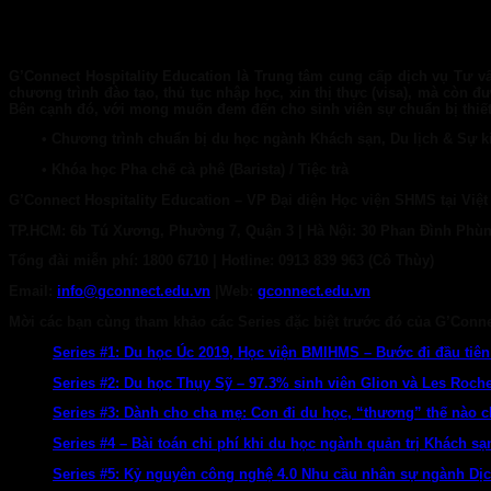
G’Connect Hospitality Education
là Trung tâm cung cấp dịch vụ Tư v
chương trình đào tạo, thủ tục nhập học, xin thị thực (visa), mà còn 
Bên cạnh đó, với mong muốn đem đến cho sinh viên sự chuẩn bị thiết 
• Chương trình chuẩn bị du học ngành Khách sạn, Du lịch & Sự k
• Khóa học Pha chế cà phê (Barista) / Tiệc trà
G’Connect Hospitality Education
– VP Đại diện Học viện SHMS tại Việ
TP.HCM:
6b Tú Xương, Phường 7, Quận 3 |
Hà Nội:
30 Phan Đình Phùn
Tổng đài miễn phí: 1800 6710
|
Hotline:
0913 839 963 (Cô Thùy)
Email:
info@gconnect.edu.vn
|
Web:
gconnect.edu.vn
Mời các bạn cùng tham khảo các Series đặc biệt trước đó của G’Conne
Series #1: Du học Úc 2019, Học viện BMIHMS – Bước đi đầu tiên
Series #2: Du học Thụy Sỹ – 97.3% sinh viên Glion và Les Roche
Series #3: Dành cho cha mẹ: Con đi du học, “thương” thế nào c
Series #4 – Bài toán chi phí khi du học ngành quản trị Khách sạn
Series #5: Kỷ nguyên công nghệ 4.0 Nhu cầu nhân sự ngành Dị