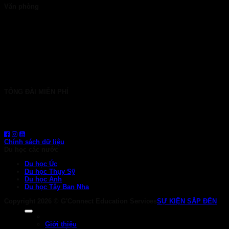
Văn phòng
TP. HCM: 6b Tú Xương, P. Xuân Hòa
028 7107 8899
HÀ NỘI: 30 Phan Đình Phùng, P. Ba Đình
024 7107 7889
info@gconnect.edu.vn
TỔNG ĐÀI MIỄN PHÍ
1800 6710
HOTLINE: 0919 839 963 (Zalo, Viber, WhatsApp)
Chính sách dữ liệu
Du học các nước
Du học Úc
Du học Thụy Sỹ
Du học Anh
Du học Tây Ban Nha
Copyright 2026 ©
G'Connect Education Services
SỰ KIỆN SẮP ĐẾN
Giới thiệu