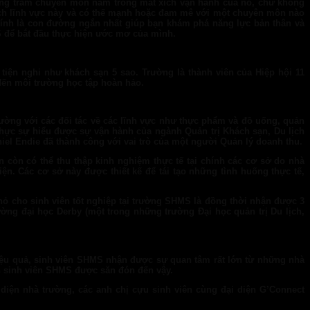
à hàng trăm chuyên môn nằm trong mắt xích vận hành của nó, chứ không
hích lĩnh vực này và có thế mạnh hoặc đam mê với một chuyên môn nào
hính là con đường ngắn nhất giúp bạn khám phá năng lực bản thân và
S để bắt đầu thực hiện ước mơ của mình.
tiện nghi như khách sạn 5 sao. Trường là thành viên của Hiệp hội 11
đến môi trường học tập hoàn hảo.
rường với các đối tác về các lĩnh vực như thực phẩm và đồ uống, quản
 thực sự hiểu được sự vận hành của ngành Quản trị Khách sạn, Du lịch
el Endie đã thành công với vai trò của một người Quản lý doanh thu.
 còn có thể thu thập kinh nghiệm thực tế tại chính các cơ sở do nhà
. Các cơ sở này được thiết kế để tái tạo những tình huống thực tế,
nhỏ cho sinh viên tốt nghiệp tại trường SHMS là đồng thời nhận được 3
ờng đại học Derby (một trong những trường Đại học quản trị Du lịch,
hiệu quả, sinh viên SHMS nhận được sự quan tâm rất lớn từ những nhà
ến sinh viên SHMS được săn đón đến vậy.
diện nhà trường, các anh chị cựu sinh viên cùng đại diện G’Connect