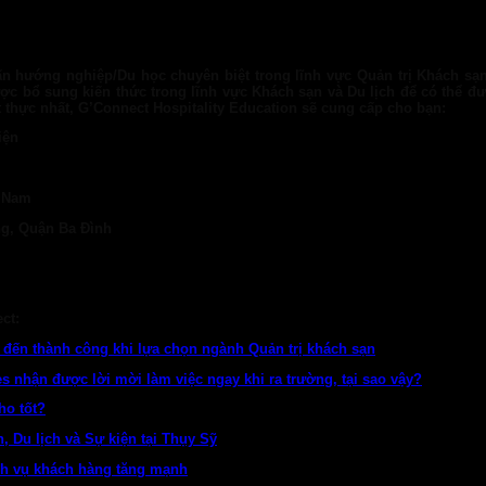
ấn hướng nghiệp/Du học chuyên biệt trong lĩnh vực Quản trị Khách sạn
được bổ sung kiến thức trong lĩnh vực Khách sạn và Du lịch để có thể đư
thực nhất, G’Connect Hospitality Education sẽ cung cấp cho bạn:
iện
t Nam
g, Quận Ba Đình
ct:
 đến thành công khi lựa chọn ngành Quản trị khách sạn
s nhận được lời mời làm việc ngay khi ra trường, tại sao vậy?
ho tốt?
, Du lịch và Sự kiện tại Thụy Sỹ
ch vụ khách hàng tăng mạnh