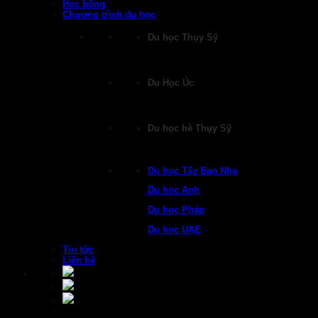
Học bổng
Chương trình du học
Du học Thụy Sỹ
Du Học Úc
Du học hè Thụy Sỹ
Du học Tây Ban Nha
Du học Anh
Du học Pháp
Du học UAE
Tin tức
Liên hệ