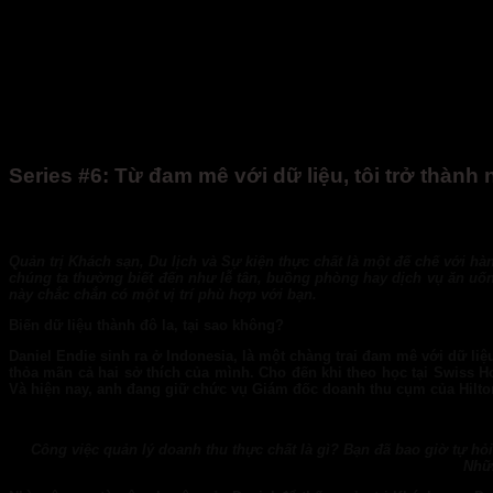
Series #6: Từ đam mê với dữ liệu, tôi trở thàn
Quản trị Khách sạn, Du lịch và Sự kiện thực chất là một đế chế với 
chúng ta thường biết đến như lễ tân, buồng phòng
hay dịch vụ ăn uố
này chắc chắn có một vị trí phù hợp với bạn.
Biến dữ liệu thành đô la, tại sao không?
Daniel Endie sinh ra ở Indonesia, là một chàng trai đam mê với dữ li
thỏa mãn cả hai sở thích của mình. Cho đến khi theo học tại Swiss H
Và hiện nay, anh đang giữ chức vụ Giám đốc doanh thu cụm của Hilto
Công việc quản lý doanh thu thực chất là gì? Bạn đã bao giờ tự hỏi
Nhữn