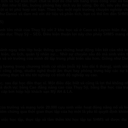
u lịch và Sự kiện thực chất là một đế chế với hàng triệu công việc v
ết đến như lễ tân, buồng phòng hay dịch vụ ăn uống. Do đó, nếu yêu t
một vị trí phù hợp với bạn. Theo học một ngôi trường chuyên nghiệp c
hư Daniel và đam mê với dữ liệu và phân tích, bạn có thể tìm đến SHM
S
)
nh lớn nhất của Thụy Sỹ với 2 khu học xá ở Caux và Leysin hiện đại, 
Giáo dục Thụy Sỹ – SEG. Điều kiện thuận lợi này cho phép SHMS mang 
hành ngay trên lớp hoặc thông qua những hoạt động liên kết của nhà t
 sự kiện, du lịch, quản lý nhân sự… Nhờ sự chuyên sâu đó mà sinh viên
và sở trường của mình để tập trung phát triển sâu hơn. Giống như Dani
 lương trong chương trình cử nhân (mỗi kỳ kéo dài 6 tháng), sinh viên
ông cộng, studio nghệ thuật ẩm thực hay phòng trưng bày các sự kiện
ường thực và khi tốt nghiệp có trình độ nghiệp vụ cao.
 sau đại học đến thạc sĩ. Một điều đặc biệt và cũng là lợi thế không 
à dịch vụ: bằng Cao đẳng nâng cao của Thụy Sỹ, bằng Đại học của trư
 cấp bởi hiệp hội khách sạn Mỹ AH & LA.
t của trường và mạng lưới 20.000 cựu sinh viên hoạt động năng nổ và 
kiểm chứng qua thời gian thực tập của họ mới là yếu tố quyết định khi
việc học tập, thực tập và làm thêm khi học tập tại SHMS sẽ được đại 