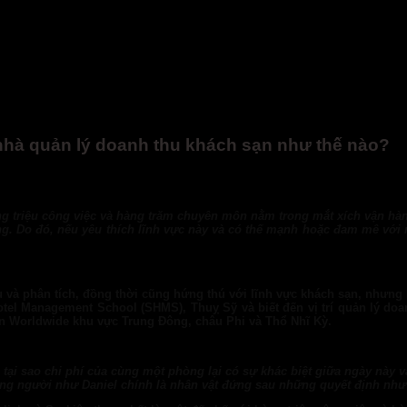
h nhà quản lý doanh thu khách sạn như thế nào?
hàng triệu công việc và hàng trăm chuyên môn nằm trong mắt xích vận hà
ng.
Do đó, nếu yêu thích lĩnh vực này và có thế mạnh hoặc đam mê với 
ệu và phân tích, đồng thời cũng hứng thú với lĩnh vực khách sạn, nhưng 
otel Management School (SHMS), Thuỵ Sỹ và biết đến vị trí quản lý doan
n Worldwide khu vực Trung Đông, châu Phi và Thổ Nhĩ Kỳ.
 tại sao chi phí của cùng một phòng lại có sự khác biệt giữa ngày này 
g người như Daniel chính là nhân vật đứng sau những quyết định như