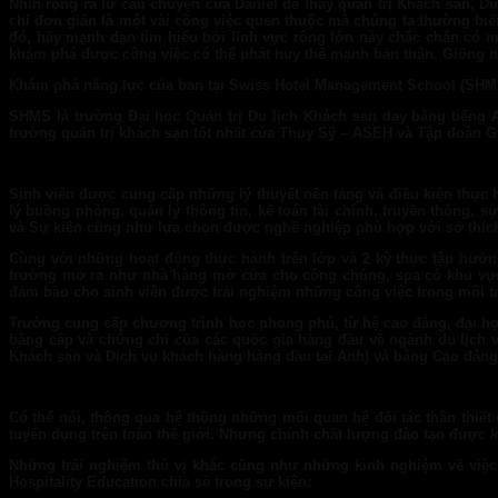
Nhìn rộng ra từ câu chuyện của Daniel để thấy quản trị Khách sạn, D
chỉ đơn giản là một vài công việc quen thuộc mà chúng ta thường bi
đó, hãy mạnh dạn tìm hiểu bởi lĩnh vực rộng lớn này chắc chắn có 
khám phá được công việc có thể phát huy thế mạnh bản thân. Giống n
Khám phá năng lực của bạn tại Swiss Hotel Management School
(
SHM
SHMS là trường Đại học Quản trị Du lịch Khách sạn dạy bằng tiếng A
trường quản trị khách sạn tốt nhất của Thụy Sỹ – ASEH và Tập đoàn 
Sinh viên được cung cấp những lý thuyết nền tảng và điều kiện thực 
lý buồng phòng, quản lý thông tin, kế toán tài chính, truyền thông,
và Sự kiện cũng như lựa chọn được nghề nghiệp phù hợp với sở thích 
Cùng với những hoạt động thực hành trên lớp và 2 kỳ thực tập hưởng
trường mở ra như nhà hàng mở cửa cho công chúng, spa có khu vực c
đảm bảo cho sinh viên được trải nghiệm những công việc trong môi tr
Trường cung cấp chương trình học phong phú, từ hệ cao đẳng, đại học,
bằng cấp và chứng chỉ của các quốc gia hàng đầu về ngành du lịch v
Khách sạn và Dịch vụ khách hàng hàng đầu tại Anh) và bằng Cao đẳng
Có thể nói, thông qua hệ thống những mối quan hệ đối tác thân thiế
tuyển dụng trên toàn thế giới. Nhưng chính chất lượng đào tạo được 
Những trải nghiệm thú vị khác cũng như những kinh nghiệm về việc 
Hospitality Education chia sẻ trong sự kiện: