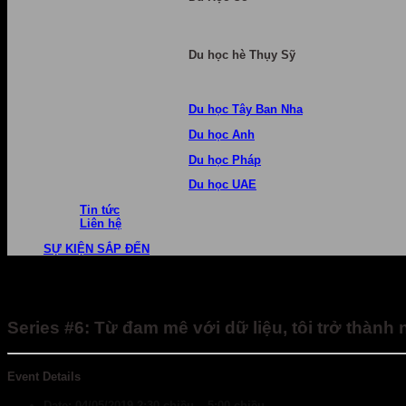
Du học hè Thụy Sỹ
Du học Tây Ban Nha
Du học Anh
Du học Pháp
Du học UAE
Tin tức
Liên hệ
SỰ KIỆN SẮP ĐẾN
Series #6: Từ đam mê với dữ liệu, tôi trở thàn
Event Details
Date:
04/05/2019 2:30 chiều
–
5:00 chiều