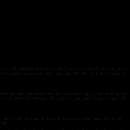
nh của nó, chứ không chỉ đơn giản là một vài công việc quen thuộc mà
một chuyên môn nào đó, hãy mạnh dạn tìm hiểu bởi lĩnh vực rộng lớn
lại không biết làm thế nào để tìm được một công việc có thể đồng thời
h thu, Daniel đã biết rằng đây chính là công việc trong mơ của mình.
và ngày khác? Ai là người quyết định và con số bao nhiêu là hợp lý?
 vậy.