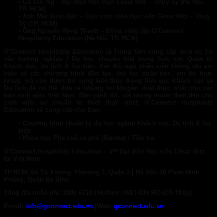
• Cô Teri Ng – Đại diện Học viện César Ritz – Thụy Sỹ (Hà Nội,
TP. HCM)
• Anh Mai Xuân Bắc – Cựu sinh viên Học viện César Ritz – Thụy
Sỹ (TP. HCM)
• Ông Nguyễn Hồng Thanh – Đồng sáng lập G’Connect
Hospitality Education (Hà Nội, TP. HCM)
G’Connect Hospitality Education
là Trung tâm cung cấp dịch vụ Tư
vấn hướng nghiệp / Du học chuyên biệt trong lĩnh vực Quản trị
Khách sạn, Du lịch & Sự kiện
. Với đội ngũ nhân viên không chỉ am
hiểu về các chương trình đào tạo, thủ tục nhập học, xin thị thực
(visa), mà còn được bổ sung kiến thức trong lĩnh vực Khách sạn và
Du lịch để có thể đưa ra những lời khuyên thiết thực nhất cho các
bạn sinh viên Việt Nam. Bên cạnh đó, với mong muốn đem đến cho
sinh viên sự chuẩn bị thiết thực nhất, G’Connect Hospitality
Education sẽ cung cấp cho bạn:
• Chương trình chuẩn bị du học ngành Khách sạn, Du lịch & Sự
kiện
• Khóa học Pha chế cà phê (Barista) / Tiệc trà
G’Connect Hospitality Education
– VP Đại diện Học viện César Ritz
tại Việt Nam
TP.HCM:
6b Tú Xương, Phường 7, Quận 3 |
Hà Nội:
30 Phan Đình
Phùng, Quận Ba Đình
Tổng đài miễn phí: 1800 6710
|
Hotline:
0913 839 963 (Cô Thùy)
Email:
info@gconnect.edu.vn
|
Web:
gconnect.edu.vn