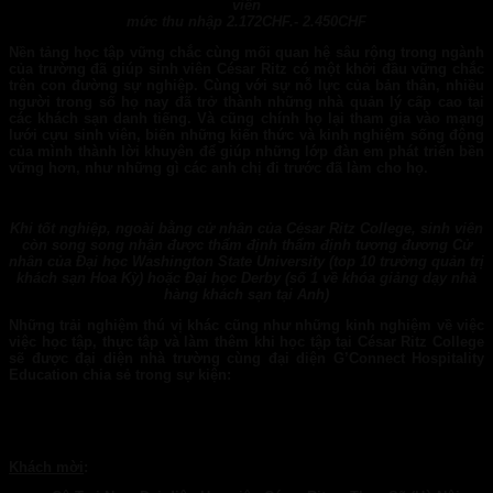
viên
mức thu nhập 2.172CHF.- 2.450CHF
Nền tảng học tập vững chắc cùng mối quan hệ sâu rộng trong ngành
của trường đã giúp sinh viên César Ritz có một khởi đầu vững chắc
trên con đường sự nghiệp. Cùng với sự nỗ lực của bản thân, nhiều
người trong số họ nay đã trở thành những nhà quản lý cấp cao tại
các khách sạn danh tiếng. Và cũng chính họ lại tham gia vào mạng
lưới cựu sinh viên, biến những kiến thức và kinh nghiệm sống động
của mình thành lời khuyên để giúp những lớp đàn em phát triển bền
vững hơn, như những gì các anh chị đi trước đã làm cho họ.
Khi tốt nghiệp, ngoài bằng cử nhân của César Ritz College, sinh viên
còn song song nhận được thẩm định
thẩm định tương
đương Cử
nhân của Đại học Washington State University (top 10 trường quản trị
khách sạn Hoa Kỳ) hoặc Đại học Derby (số 1 về khóa giảng dạy nhà
hàng khách sạn tại Anh)
Những trải nghiệm thú vị khác cũng như những kinh nghiệm về việc
việc học tập, thực tập và làm thêm khi học tập tại
César Ritz College
sẽ được đại diện nhà trường cùng đại diện
G’Connect Hospitality
Education
chia sẻ trong sự kiện:
Khách mời
: