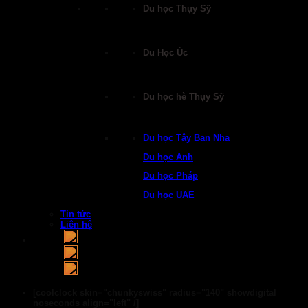
Du học Thụy Sỹ
Du Học Úc
Du học hè Thụy Sỹ
Du học Tây Ban Nha
Du học Anh
Du học Pháp
Du học UAE
Tin tức
Liên hệ
[coolclock skin="chunkyswiss" radius="140" showdigital
noseconds align="left" /]