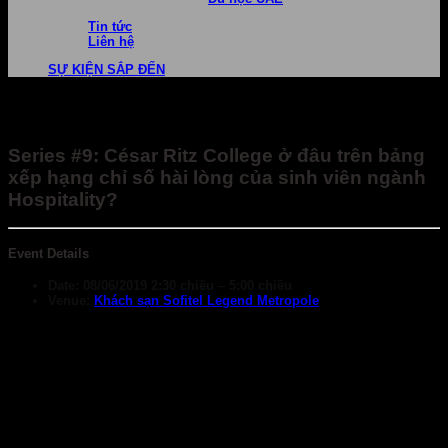
Tin tức
Liên hệ
SỰ KIỆN SẮP ĐẾN
Series #9: César Ritz College ở đâu trên bảng
xếp hạng chỉ số hài lòng của sinh viên ngành
Hospitality?
Event Details
Date:
08/06/2019 2:30 chiều
–
5:00 chiều
Venue:
Khách sạn Sofitel Legend Metropole