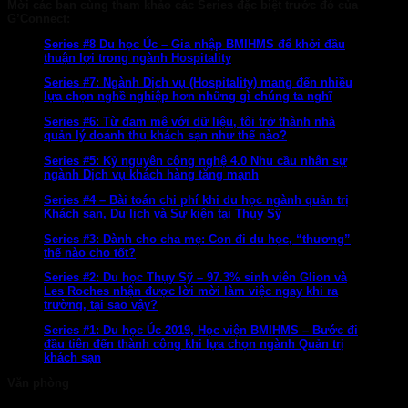
Mời các bạn cùng tham khảo các Series đặc biệt trước đó của
G’Connect:
Series #8 Du học Úc – Gia nhập BMIHMS để khởi đầu
thuận lợi trong ngành Hospitality
Series #7: Ngành Dịch vụ (Hospitality) mang đến nhiều
lựa chọn nghề nghiệp hơn những gì chúng ta nghĩ
Series #6: Từ đam mê với dữ liệu, tôi trở thành nhà
quản lý doanh thu khách sạn như thế nào?
Series #5: Kỷ nguyên công nghệ 4.0 Nhu cầu nhân sự
ngành Dịch vụ khách hàng tăng mạnh
Series #4 – Bài toán chi phí khi du học ngành quản trị
Khách sạn, Du lịch và Sự kiện tại Thụy Sỹ
Series #3: Dành cho cha mẹ: Con đi du học, “thương”
thế nào cho tốt?
Series #2: Du học Thụy Sỹ – 97.3% sinh viên Glion và
Les Roches nhận được lời mời làm việc ngay khi ra
trường, tại sao vậy?
Series #1: Du học Úc 2019, Học viện BMIHMS – Bước đi
đầu tiên đến thành công khi lựa chọn ngành Quản trị
khách sạn
Văn phòng