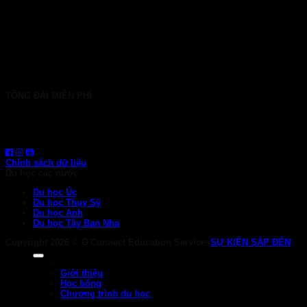
TP. HCM: 6b Tú Xương, P. Xuân Hòa
028 7107 8899
HÀ NỘI: 30 Phan Đình Phùng, P. Ba Đình
024 7107 7889
info@gconnect.edu.vn
TỔNG ĐÀI MIỄN PHÍ
1800 6710
HOTLINE: 0919 839 963 (Zalo, Viber, WhatsApp)
Chính sách dữ liệu
Du học các nước
Du học Úc
Du học Thụy Sỹ
Du học Anh
Du học Tây Ban Nha
Copyright 2026 ©
G'Connect Education Services
SỰ KIỆN SẮP ĐẾN
Giới thiệu
Học bổng
Chương trình du học