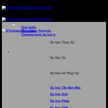
Bỏ
qua
nội
dung
Giới thiệu
Học bổng
Chương trình du học
Du học Thụy Sỹ
Du Học Úc
Du học hè Thụy Sỹ
Du học Tây Ban Nha
Du học Anh
Du học Pháp
Du học UAE