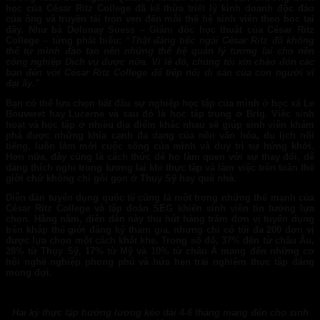
học của
César Ritz College
đã kế thừa triết lý kinh doanh độc đáo
của ông và truyền tải trọn vẹn đến mỗi thế hệ sinh viên theo học tại
đây. Như bà Dolunay Suess – Giám đốc học thuật của César Ritz
College – từng phát biểu: “
Thật đáng tiếc ngài César Ritz đã không
thể tự mình đào tạo nên những thế hệ quản lý tương lai cho nền
công nghiệp Dịch vụ được nữa. Vì lẽ đó, chúng tôi xin chào đón các
bạn đến với César Ritz College để tiếp nối di sản của con người vĩ
đại ấy.
”
Bạn có thể lựa chọn bắt đầu sự nghiệp học tập của mình ở học xá Le
Bouveret hay Lucerne và sau đó là học tập trung ở Brig. Việc sinh
hoạt và học tập ở nhiều địa điểm khác nhau sẽ giúp sinh viên khám
phá được những khía cạnh đa dạng của nền văn hóa, du lịch nổi
tiếng, luôn làm mới cuộc sống của mình và duy trì sự hứng khởi.
Hơn nữa, đây cũng là cách thức để họ làm quen với sự thay đổi, dễ
dàng thích nghi trong tương lai khi thực tập và làm việc trên toàn thế
giới chứ không chỉ gói gọn ở Thụy Sỹ hay quê nhà.
Diễn đàn tuyển dụng quốc tế cũng là một trong những thế mạnh của
César Ritz College và tập đoàn SEG khiến sinh viên tin tưởng lựa
chọn. Hằng năm, diễn đàn này thu hút hàng trăm đơn vị tuyển dụng
trên khắp thế giới đăng ký tham gia, nhưng chỉ có tối đa 200 đơn vị
được lựa chọn một cách khắt khe. Trong số đó, 37% đến từ châu Âu,
28% từ Thụy Sỹ, 17% từ Mỹ và 10% từ châu Á mang đến những cơ
hội nghề nghiệp phong phú và hứa hẹn trải nghiệm thực tập đáng
mong đợi.
Hai kỳ thực tập hưởng lương kéo dài 4-6 tháng mang đến cho sinh