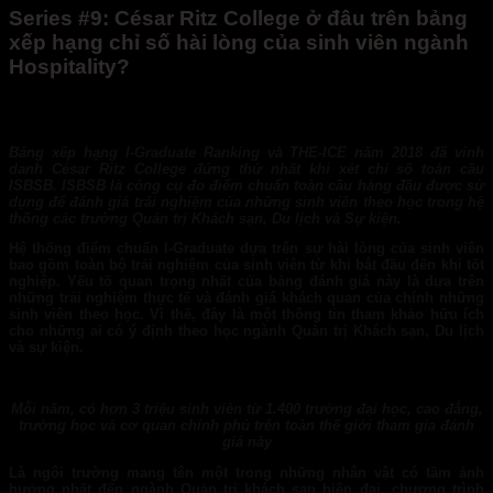
Series #9: César Ritz College ở đâu trên bảng
xếp hạng chỉ số hài lòng của sinh viên ngành
Hospitality?
Bảng xếp hạng I-Graduate Ranking và THE-ICE năm 2018 đã vinh
danh César Ritz College đứng thứ nhất khi xét chỉ số toàn cầu
ISBSB. ISBSB là công cụ đo điểm chuẩn toàn cầu hàng đầu được sử
dụng để đánh giá trải nghiệm của những sinh viên theo học trong hệ
thống các trường Quản trị Khách sạn, Du lịch và Sự kiện.
Hệ thống điểm chuẩn I-Graduate dựa trên sự hài lòng của sinh viên
bao gồm toàn bộ trải nghiệm của sinh viên từ khi bắt đầu đến khi tốt
nghiệp. Yếu tố quan trọng nhất của bảng đánh giá này là dựa trên
những trải nghiệm thực tế và đánh giá khách quan của chính những
sinh viên theo học. Vì thế, đây là một thông tin tham khảo hữu ích
cho những ai có ý định theo học ngành Quản trị Khách sạn, Du lịch
và sự kiện.
Mỗi năm, có hơn 3 triệu sinh viên từ 1.400 trường đại học, cao đẳng,
trường học và cơ quan chính phủ trên toàn thế giới tham gia đánh
giá này
Là ngôi trường mang tên một trong những nhân vật có tầm ảnh
hưởng nhất đến ngành Quản trị khách sạn hiện đại, chương trình