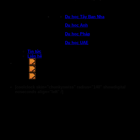
Du học Tây Ban Nha
Du học Anh
Du học Pháp
Du học UAE
Tin tức
Liên hệ
[coolclock skin="chunkyswiss" radius="140" showdigital
noseconds align="left" /]