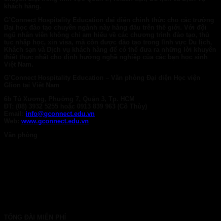
khách hàng.
G’Connect Hospitality Education
đại diện chính thức cho các trường
Đại học đào tạo chuyên ngành này hàng đầu trên thế giới. Với đội
ngũ nhân viên không chỉ am hiểu về các chương trình đào tạo, thủ
tục nhập học, xin visa, mà còn được đào tạo trong lĩnh vực Du lịch,
Khách sạn và Dịch vụ khách hàng để có thể đưa ra những lời khuyên
thiết thực nhất cho định hướng nghề nghiệp của các bạn học sinh
Việt Nam.
G’Connect Hospitality Education – Văn phòng Đại diện Học viện
Glion tại Việt Nam
6b Tú Xương, Phường 7, Quận 3, Tp. HCM
ĐT: (08) 3932 5255 hoặc 0913 839 963 (Cô Thùy)
Email:
info@gconnect.edu.vn
Web:
www.gconnect.edu.vn
Văn phòng
TP. HCM: 6b Tú Xương, P. Xuân Hòa
028 7107 8899
HÀ NỘI: 30 Phan Đình Phùng, P. Ba Đình
024 7107 7889
info@gconnect.edu.vn
TỔNG ĐÀI MIỄN PHÍ