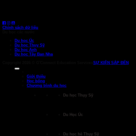
1800 6710
HOTLINE: 0919 839 963 (Zalo, Viber, WhatsApp)
Chính sách dữ liệu
Du học các nước
Du học Úc
Du học Thụy Sỹ
Du học Anh
Du học Tây Ban Nha
Copyright 2026 ©
G'Connect Education Services
SỰ KIỆN SẮP ĐẾN
Giới thiệu
Học bổng
Chương trình du học
Du học Thụy Sỹ
Du Học Úc
Du học hè Thụy Sỹ