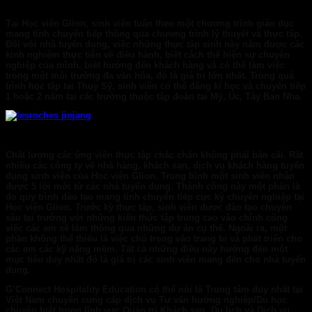
Tại Học viện
Glion,
sinh viên tuân theo một chương trình giáo dục
mang tính chuyển tiếp thông qua chương trình lý thuyết và thực tập.
Đối với nhà tuyển dụng, việc những thực tập sinh này nắm được các
kinh nghiệm thực tiễn về điều hành, biết cách thể hiện sự chuyên
nghiệp của mình, biết hướng đến khách hàng và có thể làm việc
trong một môi trường đa văn hóa, đó là giá trị lớn nhất. Trong quá
trình học tập tại Thụy Sỹ, sinh viên có thể đăng kí học và chuyển tiếp
1 hoặc 2 năm tại các trường thuộc tập đoàn tại Mỹ, Úc, Tây Ban Nha.
Chất lượng các ứng viên thực tập chắc chắn không phải bàn cãi. Rất
nhiều các công ty về nhà hàng, khách sạn, dịch vụ khách hàng tuyển
dụng sinh viên của Học viện Glion. Trung bình một sinh viên nhận
được 5 lời mời từ các nhà tuyển dụng. Thành công này một phần là
do quy trình đào tạo mang tính chuyển tiếp cực kỳ chuyên nghiệp tại
Học viện Glion. Trước kỳ thực tập, sinh viên được đào tạo chuyên
sâu tại trường với những kiến thức tập trung cao vào chính công
việc các em sẽ làm thông qua những dự án cụ thể. Ngoài ra, một
phần không thể thiếu là việc chú trọng vào trang bị và phát triển cho
các em các kỹ năng mềm. Tất cả những điều này hướng đến một
mục tiêu duy nhất đó là giá trị các sinh viên mang đến cho nhà tuyển
dụng.
G’Connect Hospitality Education
có thể nói là Trung tâm duy nhất tại
Việt Nam chuyên cung cấp dịch vụ Tư vấn hướng nghiệp/Du học
chuyên biệt trong lĩnh vực Quản trị Khách sạn, Du lịch và Dịch vụ