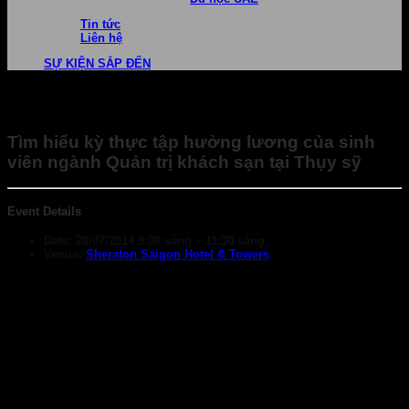
Tin tức
Liên hệ
SỰ KIỆN SẮP ĐẾN
Tìm hiểu kỳ thực tập hưởng lương của sinh
viên ngành Quản trị khách sạn tại Thụy sỹ
Event Details
Date:
20/07/2014 9:00 sáng
–
11:30 sáng
Venue:
Sheraton Saigon Hotel & Towers