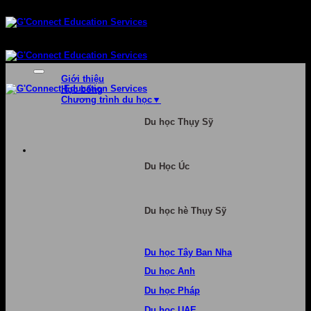
Bỏ
qua
nội
dung
Giới thiệu
Học bổng
Chương trình du học
Du học Thụy Sỹ
Du Học Úc
Du học hè Thụy Sỹ
Du học Tây Ban Nha
Du học Anh
Du học Pháp
Du học UAE