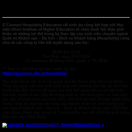
G’Connect Hospitality Education
rất vinh dự cùng kết hợp với Học
viện
Glion Institute of Higher Educatio
n tổ chức buổi hội thảo giới
thiệu về những lợi thế trong kỳ thực tập của sinh viên chuyên ngành
Quản trị Khách sạn – Du lịch – Dịch vụ Khách hàng (Hospitality)
cũng
như về các công ty liên kết tuyển dụng vào lúc:
09:00 đến 11:30
Chủ Nhật, ngày 20/07/2014
KS Sheraton 88 Đồng Khởi, Quận 1, TP. HCM
***
Bạn có thể đăng ký trực tuyến tại đây
:
https://gconnect.edu.vn/hospitality/
Học viện
Glion
với 2 cơ sở giảng dạy tại thành phố Glion và Bulle,
Thụy Sỹ cung cấp cho sinh viên một môi trường đào tạo đa văn hoá
(sinh viên đến từ hơn 96 quốc gia trên thế giới) với cơ sở vật chất
đạt tiêu chuẩn 5 sao, đầy đủ trang thiết bị cần thiết phục vụ cho việc
học tập và sinh hoạt của sinh viên. Với lịch sử hơn 50 năm phát triển
trong công tác đào tạo và cung cấp nguồn nhân sự chất lượng cao
cho ngành Khách sạn – Du lịch – Dịch vụ Khách hàng, năm 2013 Học
viện Glion được xếp trong số 3 trường Đại học tốt nhất thế giới trong
lĩnh vực này (TNS 2013).