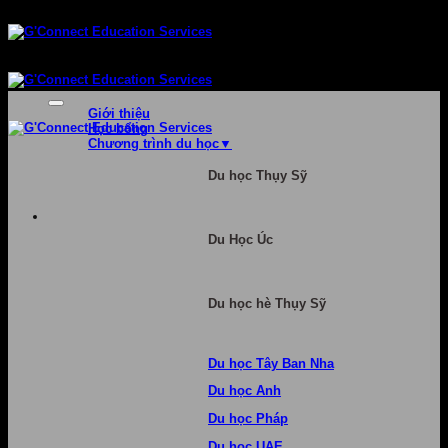
Bỏ
qua
nội
dung
Giới thiệu
Học bổng
Chương trình du học
Du học Thụy Sỹ
Du Học Úc
Du học hè Thụy Sỹ
Du học Tây Ban Nha
Du học Anh
Du học Pháp
Du học UAE