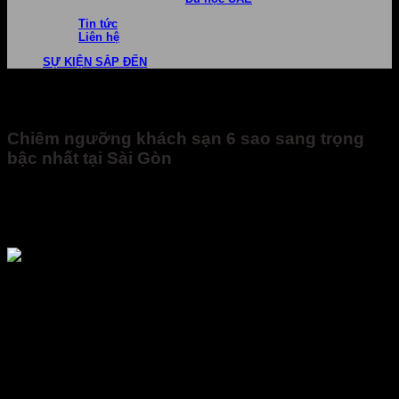
Tin tức
Liên hệ
SỰ KIỆN SẮP ĐẾN
Chiêm ngưỡng khách sạn 6 sao sang trọng
bậc nhất tại Sài Gòn
The Reverie Saigon
, được đánh giá là một trong những khách sạn
đẳng cấp bậc nhất thế giới, thành viên mới nhất của Leading Hotels
of the World (tổ chức các Khách sạn Hàng đầu Thế giới) tại tòa nhà
Times Square.
Với mặt tiền hướng ra đường Đồng Khởi và Nguyễn Huệ, khách
sạn The Reverie Saigon tọa lạc trên những tầng cao nhất của tòa
nhà Times Square, ngay trung tâm tài chính thương mại và giải trí,
du lịch của TP HCM.
Tương tự như Times Square nổi tiếng ở trung tâm Manhattan (New
York, Mỹ), toàn bộ mặt ngoài tòa nhà Times Square Sài Gòn được ốp
kính cùng hệ thống đèn màu mang đến những màn trình diễn ánh
sáng độc đáo vào ban đêm, nhất là vào những dịp quan trọng của
thành phố như lễ Quốc khánh hay sự kiện đếm ngược mừng năm