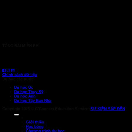
TP. HCM: 6b Tú Xương, P. Xuân Hòa
028 7107 8899
HÀ NỘI: 30 Phan Đình Phùng, P. Ba Đình
024 7107 7889
info@gconnect.edu.vn
TỔNG ĐÀI MIỄN PHÍ
1800 6710
HOTLINE: 0919 839 963 (Zalo, Viber, WhatsApp)
Chính sách dữ liệu
Du học các nước
Du học Úc
Du học Thụy Sỹ
Du học Anh
Du học Tây Ban Nha
Copyright 2026 ©
G'Connect Education Services
SỰ KIỆN SẮP ĐẾN
Giới thiệu
Học bổng
Chương trình du học