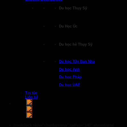
Du học Thụy Sỹ
Du Học Úc
Du học hè Thụy Sỹ
Du học Tây Ban Nha
Du học Anh
Du học Pháp
Du học UAE
Tin tức
Liên hệ
[coolclock skin="chunkyswiss" radius="140" showdigital