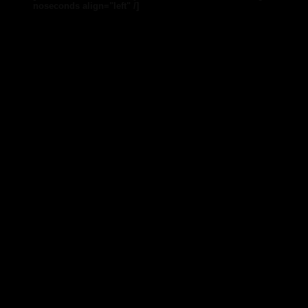
noseconds align="left" /]