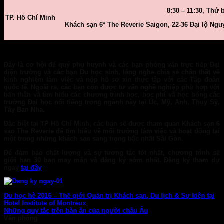
8:30 – 11:30, Thứ 
TP. Hồ Chí Minh
Khách sạn 6* The Reverie Saigon, 22-36 Đại lộ Ng
Đây là cơ hội để quý phụ huynh và các bạn phỏng vấn trực tiếp Đại
diện trường và các bạn Du học sinh, lắng nghe chia sẻ chân thật về
kinh nghiệm làm việc và nộp hồ sơ xin thực tập với các Tập đoàn
quốc tế
. Ngoài ra, các bạn còn được tư vấn nghề nghiệp phù hợp với
bản thân và tìm hiểu các chương trình học, học phí và học bổng các
trường Đại học nổi tiếng trong ngành này tại Úc, Mỹ, Anh, Thụy Sỹ,
Tây Ban Nha.
Đặc biệt tại TP Hồ Chí Minh, các bạn sẽ được tham quan Khách sạn 6
sao The Reverie để tìm hiểu về môi trường làm việc và hoạt động tại
một trong những khách sạn sang trọng bậc nhất Sài Gòn.
Để đảm bảo chất lượng và sự tương tác tốt nhất, chương trình sẽ
giới hạn 30 bạn may mắn và đăng ký sớm nhất. Đăng ký tham dự
ngay
tại đây
Du học hè 2016 – Thế giới Quản trị Khách sạn, Du lịch & Sự kiện tại
Hotel Institute of Montreux
Những quy tắc trên bàn ăn của người châu Âu
Văn phòng