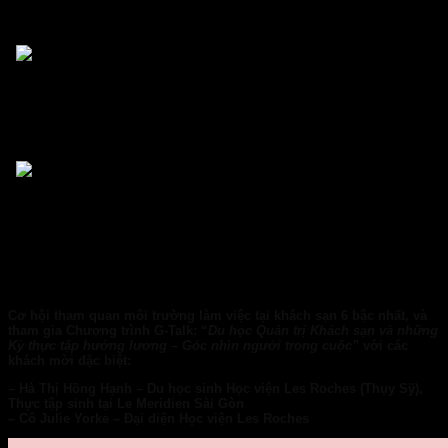
tháp đá tuyết bên nam, mang đến không gian luyện tập và thư giãn lý
tưởng.
The Spa tại khách sạn pha trộn nét kiến trúc phóng khoáng hiện đại
và sự tinh tế cầu kỳ trong trang trí kiểu Âu châu. Là không gian spa
hiện đại và đẳng cấp bậc nhất, trải rộng diện tích hơn 1.200m2 trên
hai tầng lầu (6 và 7), gồm 10 phòng trị liệu, khu vực làm đẹp và
những tiện ích phục vụ tối đa cho nhu cầu thư giãn và làm đẹp.
Pha trộn phong cách Âu và Á, 4 nhà hàng và bar của khách sạn mở
ra những không gian ẩm thực đặc sắc dưới sự dẫn dắt của bếp
trưởng Giovanni Parrella. Là nhà hàng trung tâm của khách sạn, Café
Cardinal mang phong cách ẩm thực Pháp tinh tế nhờ bàn tay tài hoa
của bếp trưởng Sebastien Schneider và các cộng sự. Nhà hàng phục
vụ cả ngày với thiết kế lộng lẫy cùng không gian mở lãng mạn giúp
thực khách ngắm cảnh đẹp Sài Gòn từ tầng 6.
Cơ hội tham quan môi trường làm việc tại khách sạn 6 bậc nhất, và
tham gia Chương trình G-Talk: “
Du học Quản trị Khách sạn và những
Kỳ thực tập hưởng lương – Góc nhìn người trong cuộc”
với các
khách mời đặc biệt:
– Hà Thị Hồng Hạnh – Du học sinh Học viện Les Roches (Thụy Sỹ),
Thực tập sinh tại Le Meridien Sài Gòn
– Cô Julie Yorke – Đại diện Học viện Les Roches