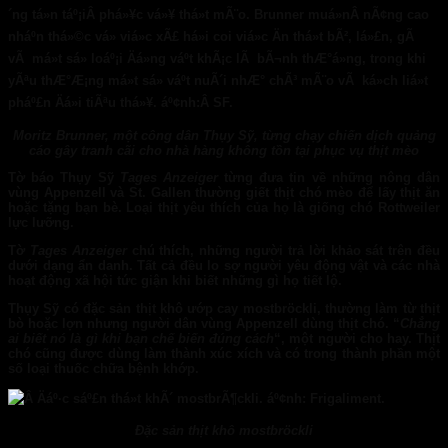
Moritz Brunner, một công dân Thụy Sỹ, từng chạy chiến dịch quảng
cáo gây tranh cãi cho nhà hàng không tồn tại phục vụ thịt mèo
Tờ báo Thụy Sỹ
Tages Anzeiger
từng đưa tin về những nông dân
vùng Appenzell và St. Gallen thường giết thịt chó mèo để lấy thịt ăn
hoặc tặng bạn bè. Loại thịt yêu thích của họ là giống chó Rottweiler
lực lưỡng.
Tờ
Tages Anzeiger
chú thích, những người trả lời khảo sát trên đều
dưới dạng ẩn danh. Tất cả đều lo sợ người yêu động vật và các nhà
hoạt động xã hội tức giận khi biết những gì họ tiết lộ.
Thụy Sỹ có đặc sản thịt khô ướp cay mostbröckli, thường làm từ thịt
bò hoặc lợn nhưng người dân vùng Appenzell dùng thịt chó. “
Chẳng
ai biết nó là gì khi bạn chế biến đúng cách
“, một người cho hay. Thịt
chó cũng được dùng làm thành xúc xích và có trong thành phần một
số loại thuốc chữa bệnh khớp.
Đặc sản thịt khô mostbröckli