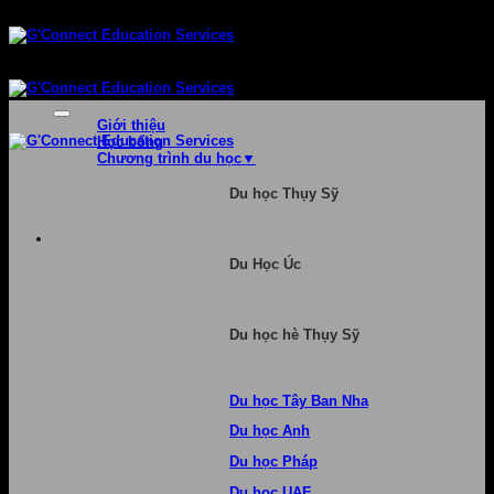
Bỏ
qua
nội
dung
Giới thiệu
Học bổng
Chương trình du học
Du học Thụy Sỹ
Du Học Úc
Du học hè Thụy Sỹ
Du học Tây Ban Nha
Du học Anh
Du học Pháp
Du học UAE