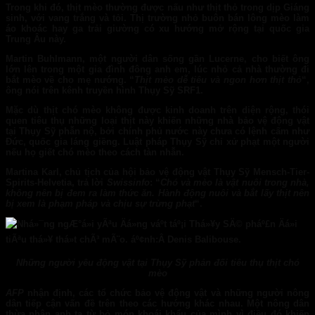
Trong khi đó, thịt mèo thường được nấu như thịt thỏ trong dịp Giáng
sinh, với vang trắng và tỏi. Thị trường nhỏ buôn bán lông mèo làm
áo khoác hay ga trải giường có xu hướng mở rộng tại quốc gia
Trung Âu này.
Martin Buhlmann, một người dân sống gần Lucerne, cho biết ông
lớn lên trong một gia đình đông anh em, lúc nhỏ cả nhà thường đi
bắt mèo về cho mẹ nướng. “
Thịt mèo dễ tiêu và ngon hơn thịt thỏ
“,
ông nói trên kênh truyền hình Thụy Sỹ SRF1.
Mặc dù thịt chó mèo không được kinh doanh trên diện rộng, thói
quen tiêu thụ những loại thịt này khiến những nhà bảo vệ động vật
tại Thụy Sỹ phẫn nộ, bởi chính phủ nước này chưa có lệnh cấm như
Đức, quốc gia láng giềng. Luật pháp Thụy Sỹ chỉ xử phạt một người
nếu họ giết chó mèo theo cách tàn nhẫn.
Martina Karl, chủ tịch của hội bảo vệ động vật Thụy Sỹ Mensch-Tier-
Spirits-Helvetia, trả lời
Swissinfo
: “
Chó và mèo là vật nuôi trong nhà,
không nên bị đem ra làm thức ăn. Hành động nuôi và bắt lấy thịt nên
bị xem là phạm pháp và chịu sự trừng phạt
“.
Những người yêu động vật tại Thụy Sỹ phản đối tiêu thụ thịt chó
mèo
AFP
nhận định, các tổ chức bảo vệ động vật và những người nông
dân tiếp cận vấn đề trên theo các hướng khác nhau. Một nông dân
thừa nhận anh ta từ bỏ món khoái khẩu của mình vì điều đó khiến