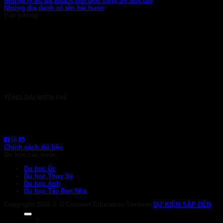
Những lý do du khách nên đến Thụy Sỹ một lần
Những địa danh có tên hài hước
Văn phòng
TP. HCM: 6b Tú Xương, P. Xuân Hòa
028 7107 8899
HÀ NỘI: 30 Phan Đình Phùng, P. Ba Đình
024 7107 7889
info@gconnect.edu.vn
TỔNG ĐÀI MIỄN PHÍ
1800 6710
HOTLINE: 0919 839 963 (Zalo, Viber, WhatsApp)
Chính sách dữ liệu
Du học các nước
Du học Úc
Du học Thụy Sỹ
Du học Anh
Du học Tây Ban Nha
Copyright 2026 ©
G'Connect Education Services
SỰ KIỆN SẮP ĐẾN