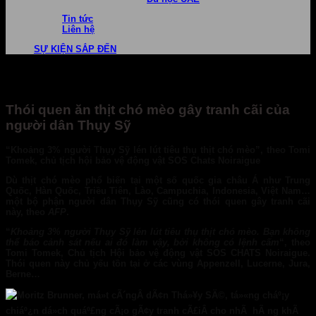
Tin tức
Liên hệ
SỰ KIỆN SẮP ĐẾN
Thói quen ăn thịt chó mèo gây tranh cãi của
người dân Thụy Sỹ
“Khoảng 3% người Thụy Sỹ lén lút tiêu thụ thịt chó mèo”, theo Tomi
Tomek, chủ tịch hội bảo vệ động vật SOS Chats Noiraigue
Dù thịt chó mèo phổ biến tại một số quốc gia châu Á như Trung
Quốc, Hàn Quốc, Triều Tiên, Lào, Campuchia, Indonesia, Việt Nam…
một bộ phận người dân Thụy Sỹ cũng có thói quen gây tranh cãi
này, theo
AFP
.
“
Khoảng 3% người Thụy Sỹ lén lút tiêu thụ thịt chó mèo. Bạn không
thể báo cảnh sát nếu ai đó làm vậy, bởi không có lệnh cấm
“, theo
Tomi Tomek, Chủ tịch Hội bảo vệ động vật SOS CHATS Noiraigue.
Thói quen này chủ yếu tồn tại ở các vùng Appenzell, Lucerne, Jura,
Berne…