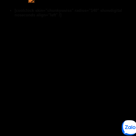
[coolclock skin="chunkyswiss" radius="140" showdigital
noseconds align="left" /]