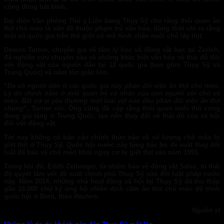
cộng đồng bất bình.
Đại diện Văn phòng Thú y Liên bang Thụy Sỹ cho rằng thói quen ăn
thịt chó mèo là vấn đề thuộc phạm trù văn hóa, đồng thời chỉ ra rằng
một số quốc gia trên thế giới có mô hình chăn nuôi chó lấy thịt.
Dennis Turner, chuyên gia về tâm lý học và động vật học tại Zurich,
đã nghiên cứu chuyên sâu về những khác biệt văn hóa về thái độ đối
với động vật của người dân tại 12 quốc gia (bao gồm Thụy Sỹ và
Trung Quốc) và năm tôn giáo lớn.
“
Đa số người dân ở các quốc gia này phản đối việc ăn thịt chó mèo.
Lý do chính nằm ở mối quan hệ cá nhân của con người với chó và
mèo. Bất cứ ai yêu thương một loài vật nào đều phản đối việc ăn thịt
chúng
“, Turner nói. Ông cũng đề cập rằng thói quen nuôi thú cưng
đang gia tăng ở Trung Quốc, tạo nên thay đổi về thái độ của xã hội
đối với động vật.
Tới nay không có báo cáo chính thức nào về số lượng chó mèo bị
giết thịt ở Thụy Sỹ. Quốc hội nước này từng bác bỏ đề xuất thay đổi
luật để bảo vệ chó mèo khỏi nguy cơ bị giết thịt vào năm 1993.
Trong khi đó, Edith Zellweger, từ nhóm bảo vệ động vật Salez, tỏ thái
độ quyết tâm với đề xuất chính phủ Thuỵ Sỹ sửa đổi luật pháp nước
này. Năm 2014, những nhà hoạt động xã hội tại Thụy Sỹ đã thu thập
gần 18.000 chữ ký ủng hộ chiến dịch cấm ăn thịt chó mèo để trình
quốc hội ở Bern, theo
Reuters
.
Nguồn st