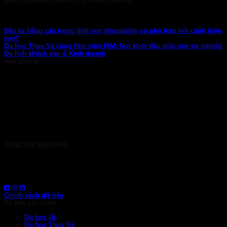
info@gconnect.edu.vn | gconnect.edu.vn
Đầu tư bằng cấp trong lĩnh vực Hospitality có phù hợp bối cảnh hiện
nay?
Du học Thụy Sỹ cùng Học viện HIM: Nơi khởi đầu giấc mơ sự nghiệp
Du lịch khách sạn & Kinh doanh
Văn phòng
TP. HCM: 6b Tú Xương, P. Xuân Hòa
028 7107 8899
HÀ NỘI: 30 Phan Đình Phùng, P. Ba Đình
024 7107 7889
info@gconnect.edu.vn
TỔNG ĐÀI MIỄN PHÍ
1800 6710
HOTLINE: 0919 839 963 (Zalo, Viber, WhatsApp)
Chính sách dữ liệu
Du học các nước
Du học Úc
Du học Thụy Sỹ