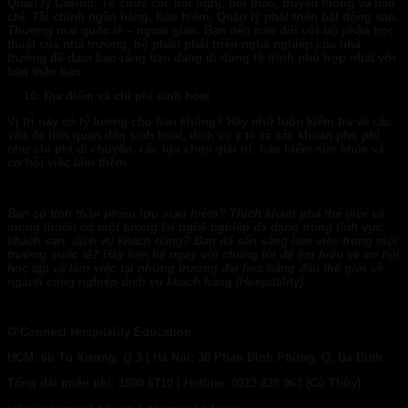
Quản lý Casino, Tổ chức các hội nghị, hội thảo, truyền thông và báo
chí, Tài chính ngân hàng, Bảo hiểm, Quản lý phát triển bất động sản,
Thương mại quốc tế – ngoại giao. Bạn nên trao đổi với bộ phận học
thuật của nhà trường, bộ phận phát triển nghề nghiệp của nhà
trường để đảm bảo rằng bạn đang đi đúng lộ trình phù hợp nhất với
bản thân bạn.
Địa điểm và chi phí
sinh hoạt
Vị trí này có lý tưởng cho bạn không? Hãy nhớ luôn kiểm tra về các
vấn đề liên quan đến sinh hoạt, dịch vụ y tế và các khoản phụ phí
như chi phí di chuyển, các lựa chọn giải trí, bảo hiểm sức khỏe và
cơ hội việc làm thêm.
Bạn có tinh thần phiêu lưu mạo hiểm? Thích khám phá thế giới và
mong muốn có một tương lai nghề nghiệp đa dạng trong lĩnh vực
khách sạn, dịch vụ khách hàng? Bạn đã sẵn sàng làm việc trong môi
trường quốc tế? Hãy liên hệ ngay với chúng tôi để tìm hiểu về cơ hội
học tập và làm việc tại những trường đại học hàng đầu thế giới về
ngành công nghiệp dịch vụ khách hàng (Hospitality).
G’Connect Hospitality Education
HCM: 6b Tú Xương, Q.3 | Hà Nội: 30 Phan Đình Phùng, Q. Ba Đình
Tổng đài miễn phí: 1800 6710 | Hotline: 0913 839 963 (Cô Thùy)