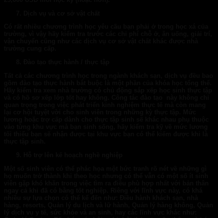
Dịch vụ và cơ sở vật chất
Có rất nhiều chương trình học yêu cầu bạn phải ở trong học xá của
trường, vì vậy hãy kiểm tra trước các chi phí chỗ ở, ăn uống, giải trí,
vận chuyển cũng như các dịch vụ cơ sở vật chất khác được nhà
trường cung cấp.
Đào tạo thực hành
/ thực tập
Tất cả các chương trình học trong ngành khách sạn, dịch vụ đều bao
gồm đào tạo thực hành bắt buộc là một phần của khóa học tổng thể.
Hãy kiểm tra xem nhà trường có chủ động sắp xếp học sinh thực tập
và có hồ sơ xếp lớp tốt hay không. Công tác đào tạo này không chỉ
quan trọng trong việc phát triển kinh nghiệm thực tế mà còn mang
lại cơ hội tuyệt vời cho sinh viên trong những kỳ thực tập. Mức
lương hoặc trợ cấp dành cho thực tập sinh sẽ khác nhau phụ thuộc
vào từng khu vực mà bạn sinh sống, hãy kiểm tra kỹ về mức lương
tối thiểu bạn sẽ nhận được tại khu vực bạn có thể kiếm được khi là
thực tập sinh.
Hỗ trợ lên kế hoạch nghề nghiệp
Một số sinh viên có thể phác họa một bức tranh rõ nét về những gì
họ muốn trở thành khi theo học nhưng có thể vẫn có một số ít sinh
viên gặp khó khăn trong việc tìm ra điều phù hợp nhất với bản thân
ngay cả khi đã có bằng tốt nghiệp. Riêng với lĩnh vực này, có khá
nhiều sự lựa chọn có thể kể đến như: Điều hành khách sạn, nhà
hàng, resorts, Quản lý du lịch và lữ hành, Quản lý hàng không, Quản
lý dịch vụ y tế, sức khỏe và an sinh, hay các lĩnh vực khác như: