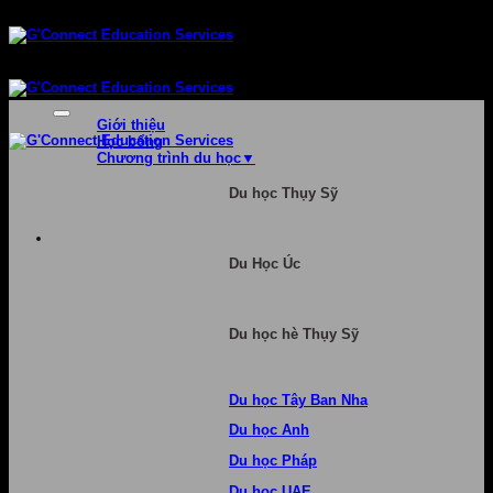
Bỏ
qua
nội
dung
Giới thiệu
Học bổng
Chương trình du học
Du học Thụy Sỹ
Du Học Úc
Du học hè Thụy Sỹ
Du học Tây Ban Nha
Du học Anh
Du học Pháp
Du học UAE