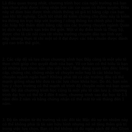
Là điều quan trọng nhất, chương trình học của ngôi trường mà bạn
lựa chọn phải được công nhận bởi các cơ quan có thẩm quyền. Điều
này sẽ đảm bảo được tính chính thống và giá trị bằng cấp của bạn
sau khi tốt nghiệp. Cách tốt nhất để kiểm chứng cho điều này là kiểm
tra thông tin trực tiếp với trường / cổng thông tin chính phủ / hoặc
các hiệp hội thẩm định bằng cấp của các trường chuyên ngành Quản
trị dịch vụ khách sạn trên thế giới. Một ví dụ điển hình là Thụy Sỹ,
được cho là cái nôi của rất nhiều trường chuyên đào tạo lĩnh vực
này, nhưng thực tế chỉ một số ít đạt được các tiêu chuẩn được đánh
giá cao trên thế giới.
2. Các cấp độ và lựa chọn
chương trình
học
Đây cũng là một yếu tố
then chốt giúp cho quyết định của bạn. Về cơ bản có thể hiểu là bạn
có những lựa chọn nào cho việc học? Bạn đang quan tâm đến: bằng
cấp, chứng chỉ, chứng nhận về chuyên môn hay là các khóa học
chuyên ngành ngắn hạn? Không phải tất cả các trường đều có thế
mạnh giống nhau khi đưa ra các lựa chọn khóa học. Do đó, bạn nên
lưu ý chọn trường có thế mạnh về trình độ chuyên môn mà bạn quan
tâm. Độ dài chương trình học cũng là một yếu tố cần lưu ý, chương
trình đại học có thể từ 3 đến 4 năm, chương trình sau đại học từ 1.5
năm đến 2 năm và bằng chứng nhận có thể mất từ vài tháng đến 1
năm.
3. Độ tín nhiệm
từ
t
hị trường và
c
ác đối tác
Mặc dù sự tín nhiệm này
có thể không phải là tài sản hữu hình nhưng nó sẽ tăng thêm giá trị
trong việc lựa chọn. Bạn có thể không có đủ ngân sách để đến Glion