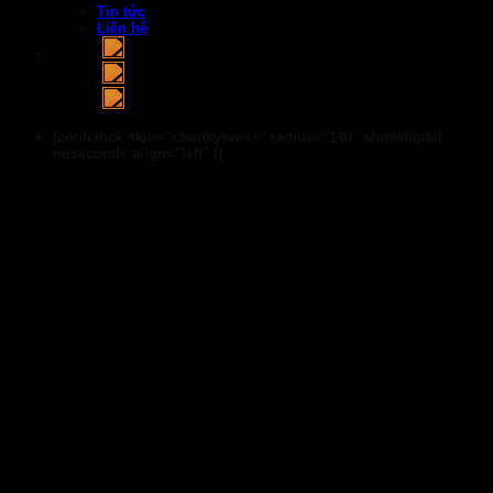
Tin tức
Liên hệ
[coolclock skin="chunkyswiss" radius="140" showdigital
noseconds align="left" /]