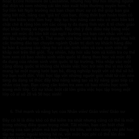
hoặc Ecole Hôtelière de Lausanne, nhưng hãy thử hỏi những người
đại diện và xem những cái tên nào xuất hiện thường xuyên hơn.
4.
Sự liên kết
Ngôi trường mà bạn chọn thực sự có thể giúp bạn gia
tăng kết nối, nâng cao ‘giá trị’ của bạn, đồng thời bạn hoàn toàn có
thể tìm kiếm việc làm hay tiếp tục học nâng cao nếu có mối liên kết
chặt chẽ & rộng lớn với các công ty đa dạng lĩnh vực & tổ chức giáo
dục khác trong và ngoài ngành. Hãy chú ý đến điều này bằng việc
xem xét mức độ liên kết của ngôi trường mà bạn cân nhắc với các
đối tác tuyển dụng.
5. Thế mạnh của học sinh và sự đa dạng
Hầu hết
các trường đào tạo chuyên ngành Quản trị dịch vụ khách hàng đều
tự hào & quảng cáo rằng họ có các sinh viên và cựu sinh viên từ
khắp nơi trên thế giới. Tuy nhiên, hãy hỏi sâu hơn và kiểm tra cụ thể
hơn xem có bao nhiêu sinh viên quốc tế đang theo học và mức độ
đa dạng của nhóm sinh viên quốc tế tại trường. Hòa nhập vào một
cộng đồng quốc tế không chỉ khiến việc học trở nên thú vị mà còn
mang lại một mạng lưới bạn bè, đồng nghiệp tuyệt vời có thể sẽ hỗ
trợ bạn suốt đời. Việc học tập với những người giỏi nhất từ ​​các nền
tảng đa dạng sẽ thúc đẩy khả năng sáng tạo và kỹ năng giao tiếp cá
nhân của bạn. Bạn cũng cần kiểm tra xem có bao nhiêu học sinh
trong mỗi lớp. Có sự khác biệt rất lớn giữa việc học tập trong một
lớp có sĩ số 20 và 50 học sinh!
Thế mạnh
và n
ăng lực của Nhân viên/ Giáo viên/ Giáo sư
Đây có lẽ là điều khó có thể kiểm tra nhất nhưng cũng có thể là một
trong những điều quan trọng nhất. Tất nhiên, bạn cần biết chất
lượng của sản phẩm mà bạn đang trả tiền, xét cho cùng chi phí học
tập tại nước ngoài không hề rẻ, với mức học phí có thể lên đến
25,000 USD mỗi học kỳ (hoặc hơn).