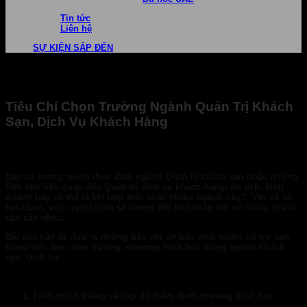
Tin tức
Liên hệ
SỰ KIỆN SẮP ĐẾN
Tiêu Chí Chọn Trường Ngành Quản Trị Khách
Sạn, Dịch Vụ Khách Hàng
Bạn có mong muốn theo đuổi ngành Quản lý khách sạn hoặc những
lĩnh vực liên quan đến Quản trị dịch vụ khách hàng, du lịch, kinh
doanh hay có thể là kết hợp một hoặc nhiều ngành này? Với vô số
lựa chọn, việc quyết định sẽ tương đối khó khăn khi có nhiều yếu tố
cần cân nhắc.
Bài viết này sẽ đưa ra những tiêu chí cơ bản nhất nhằm hỗ trợ bạn
trong việc lựa chọn trường, chương trình học trong ngành Khách
sạn, Dịch vụ.
Tính chính thống và cấp độ
thẩm định
chương trình học.