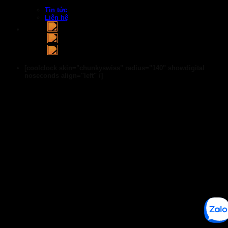
Tin tức
Liên hệ
[coolclock skin="chunkyswiss" radius="140" showdigital
noseconds align="left" /]