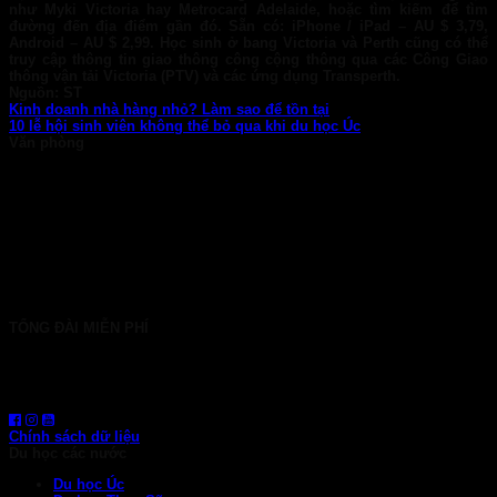
như Myki Victoria hay Metrocard Adelaide, hoặc tìm kiếm để tìm
đường đến địa điểm gần đó. Sẵn có: iPhone / iPad – AU $ 3,79,
Android – AU $ 2,99. Học sinh ở bang Victoria và Perth cũng có thể
truy cập thông tin giao thông công cộng thông qua các Công Giao
thông vận tải Victoria (PTV) và các ứng dụng Transperth.
Nguồn: ST
Kinh doanh nhà hàng nhỏ? Làm sao để tồn tại
10 lễ hội sinh viên không thể bỏ qua khi du học Úc
Văn phòng
TP. HCM: 6b Tú Xương, P. Xuân Hòa
028 7107 8899
HÀ NỘI: 30 Phan Đình Phùng, P. Ba Đình
024 7107 7889
info@gconnect.edu.vn
TỔNG ĐÀI MIỄN PHÍ
1800 6710
HOTLINE: 0919 839 963 (Zalo, Viber, WhatsApp)
Chính sách dữ liệu
Du học các nước
Du học Úc