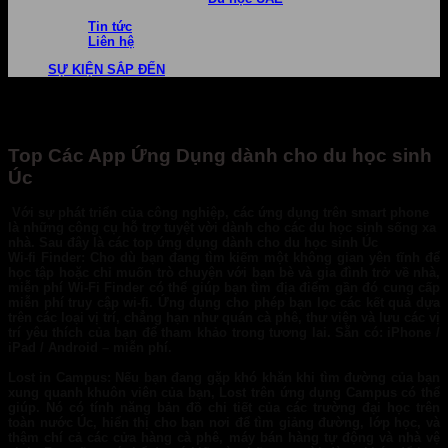
Tin tức
Liên hệ
SỰ KIỆN SẮP ĐẾN
Top Các App Ứng Dụng dành cho du học sinh
Úc
Với sự phát triển của công nghiệp, các ứng dụng trên smart phone
là những công cụ hỗ trợ tuyệt vời dành cho các du học sinh sống xa
nhà. Sau đây là các top ứng dụng dành cho du học sinh Úc
Wi-fi Finder: Cho dù bạn đang tìm kiếm một không gian yên tĩnh để
học tập hoặc chỉ muốn trò chuyện với bạn bè và gia đình trở về nhà,
miễn phí Wi-Fi Finder có thể giúp bạn tìm địa điểm gần đó cung cấp
miễn phí truy cập wi-fi. Ứng dụng cho phép bạn lọc các kết quả dựa
trên các loại vị trí, chẳng hạn như quán cà phê, thư viện và lưu các vị
trí yêu thích của bạn để tham khảo trong tương lai. Sẵn có: iPhone /
iPad / Android – miễn phí.
Lost in Campus
: Nếu bạn đang gặp khó khăn khi tìm đường của bạn
xung quanh khuôn viên của bạn, Lost trên ứng dụng Campus có thể
giúp. Nó có tính năng bản đồ chi tiết của các trường đại học trên
toàn nước Úc, hiển thị cho bạn nơi để tìm giảng đường, lớp học, và
thậm chí cả các cửa hàng cà phê, máy bán hàng tự động và nhà vệ