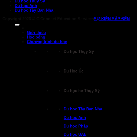
Du học Thụy Sỹ
Du học Anh
Du học Tây Ban Nha
Copyright 2026 ©
G'Connect Education Services
SỰ KIỆN SẮP ĐẾN
Giới thiệu
Học bổng
Chương trình du học
Du học Thụy Sỹ
Du Học Úc
Du học hè Thụy Sỹ
Du học Tây Ban Nha
Du học Anh
Du học Pháp
Du học UAE