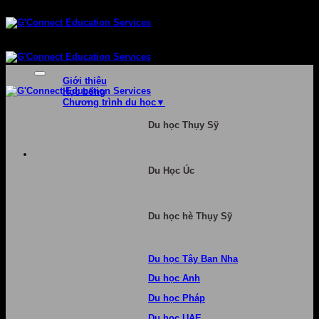
Bỏ
qua
nội
dung
Giới thiệu
Học bổng
Chương trình du học
Du học Thụy Sỹ
Du Học Úc
Du học hè Thụy Sỹ
Du học Tây Ban Nha
Du học Anh
Du học Pháp
Du học UAE