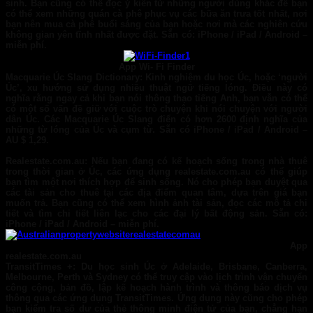
sinh. Bạn cũng có thể đọc ý kiến ​​từ những người dùng khác để bạn
có thể xem những quán cà phê phục vụ các bữa ăn trưa tốt nhất, nơi
bạn nên mua cà phê buổi sáng của bạn hoặc nơi mà các nghiên cứu
không gian yên tĩnh nhất được đặt. Sẵn có: iPhone / iPad / Android –
miễn phí.
App Wi- Fi Finder
Macquarie Úc Slang Dictionary:
Kinh nghiệm du học Úc, hoặc ‘người
Úc’, xu hướng sử dụng nhiều thuật ngữ tiếng lóng. Điều này có
nghĩa rằng ngay cả khi bạn nói thông thạo tiếng Anh, bạn vẫn có thể
có một số vấn đề giữ với cuộc trò chuyện khi nói chuyện với người
dân Úc. Các Macquarie Úc Slang điển có hơn 2600 định nghĩa của
những từ lóng của Úc và cụm từ. Sẵn có iPhone / iPad / Android –
AU $ 1,29.
Realestate.com.au
: Nếu bạn đang có kế hoạch sống trong nhà thuê
trong thời gian ở Úc, các ứng dụng realestate.com.au có thể giúp
bạn tìm một nơi thích hợp để sinh sống. Nó cho phép bạn duyệt qua
các tài sản cho thuê tại các địa điểm quan tâm, dựa trên giá bạn
muốn trả. Bạn cũng có thể xem hình ảnh tài sản, đọc các mô tả chi
tiết và tìm chi tiết liên lạc cho các đại lý bất động sản. Sẵn có:
iPhone / iPad / Android – miễn phí.
App
realestate.com.au
TransitTimes +
: Du học sinh Úc ở Adelaide, Brisbane, Canberra,
Melbourne, Perth và Sydney có thể truy cập vào lịch trình vận chuyển
công cộng, bản đồ, lập kế hoạch hành trình và thông báo dịch vụ
thông qua các ứng dụng TransitTimes. Ứng dụng này cũng cho phép
bạn kiểm tra số dư của thẻ thông minh điện tử của bạn, chẳng hạn