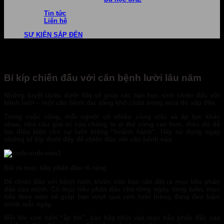
Tin tức
Liên hệ
SỰ KIỆN SẮP ĐẾN
Bí kíp chiến đấu với căn bệnh lười lâu năm
Những tuyệt chiêu dưới đây sẽ giúp các bạn học sinh chiến đấu với
bệnh lười – một căn bệnh dai dẳng khó chữa trong mùa thi sắp đến.
Trong cuộc sống, mỗi người có nhiều công việc và áp lực khác
nhau, nhu cầu giải trí của chúng ta vì thế cũng cao hơn, điều đó dễ
tạo điều kiện cho sự lười biếng “hoành hành”. Hãy sử dụng ngay
những bí kíp dưới đây để chiến đấu với căn bệnh này.
Đặt ra mục tiêu phấn đấu rõ ràng
Để chiến đấu với bệnh lười, trước tiên bạn cần đặt ra mục tiêu phấn
đấu của mình. Có mục tiêu phấn đấu cho từng ngày, từng tuần, mục
tiêu theo năm sẽ giúp bạn vượt qua cơn lười biếng đang đeo bám
mình mỗi ngày.
Mỗi khi cơn lười “ập tới”, bạn hãy nhìn vào mục tiêu phấn đấu của