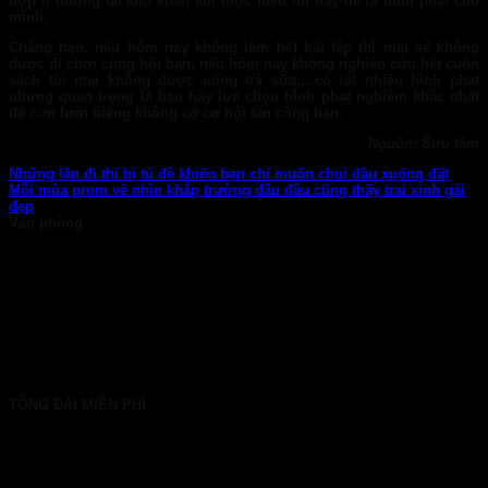
hợp lí nhưng lại khó khăn khi thực hiện thì hãy đề ra hình phạt cho
mình.
Chẳng hạn, nếu hôm nay không làm hết bài tập thì mai sẽ không
được đi chơi cùng hội bạn, nếu hôm nay không nghiên cứu hết cuốn
sách thì mai không được uống trà sữa,…có rất nhiều hình phạt
nhưng quan trọng là bạn hãy lựa chọn hình phạt nghiêm khắc nhất
để cơn lười biếng không có cơ hội tấn công bạn.
Nguồn: Sưu tầm
Những lần đi thi bị tủ đè khiến bạn chỉ muốn chui đầu xuống đất
Mỗi mùa prom về nhìn khắp trường đâu đâu cũng thấy trai xinh gái
đẹp
Văn phòng
TP. HCM: 6b Tú Xương, P. Xuân Hòa
028 7107 8899
HÀ NỘI: 30 Phan Đình Phùng, P. Ba Đình
024 7107 7889
info@gconnect.edu.vn
TỔNG ĐÀI MIỄN PHÍ
1800 6710
HOTLINE: 0919 839 963 (Zalo, Viber, WhatsApp)