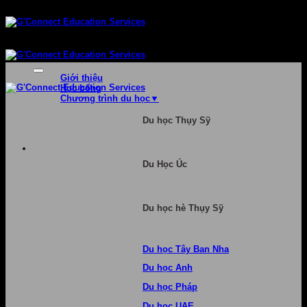
Bỏ
qua
nội
dung
Giới thiệu
Học bổng
Chương trình du học
Du học Thụy Sỹ
Du Học Úc
Du học hè Thụy Sỹ
Du học Tây Ban Nha
Du học Anh
Du học Pháp
Du học UAE