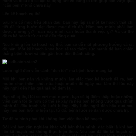
mình và điều đó sẽ tạo ra động lực vô cùng to lớn giúp bạn vượt qua
“căn bệnh” khó chữa này.
Lên kế hoạch cụ thể
Sau khi có mục tiêu phấn đấu, bạn hãy lập ra một kế hoạch thật chi
tiết để từng bước đạt được mục đích đó. Hôm nay mình phải làm
được những gì? Tuần này mình cần hoàn thành việc gì? Và cứ thế
đề ra kế hoạch từ cụ thể đến tổng quát.
Nếu không lên kế hoạch cụ thể, bạn sẽ dễ mất phương hướng và rất
dễ nản. Một kế hoạch khoa học sẽ tạo thêm sức mạnh để bạn chiến
thắng bệnh lười và tiến gần hơn đến thành công.
Luôn nghĩ đến viễn cảnh “đen tối” mà bệnh lười mang lại
Mỗi khi bạn nản và không muốn làm việc theo kế hoạch đề ra, bạn
muốn chơi thêm chút nữa hoặc muốn để ngày mai làm thì lúc này
hãy nghĩ đến hậu quả mà nó đem lại.
Bạn sẽ bị thụt lùi so với mọi người, bạn sẽ bị điểm thấp hoặc những
viễn cảnh tồi tệ hơn có thể sẽ xảy ra nếu bạn không vượt qua chính
mình để đấu tranh với lười biếng. Hãy luôn nghĩ đến hậu quả sau
này nếu bạn lười ở hiện tại, từ đó, bệnh lười sẽ dần được chữa trị.
Tự đề ra hình phạt khi không làm việc theo kế hoạch
Đôi khi bạn cần nghiêm khắc với bản thân mình, đặc biệt là khi bạn
lên kế hoạch mà không thực hiện theo. Nếu bạn đã lên kế hoạch rất