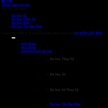
Chính sách dữ liệu
Du học các nước
Du học Úc
Du học Thụy Sỹ
Du học Anh
Du học Tây Ban Nha
Copyright 2026 ©
G'Connect Education Services
SỰ KIỆN SẮP ĐẾN
Giới thiệu
Học bổng
Chương trình du học
Du học Thụy Sỹ
Du Học Úc
Du học hè Thụy Sỹ
Du học Tây Ban Nha