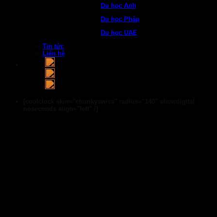
Du học Anh
Du học Pháp
Du học UAE
Tin tức
Liên hệ
[coolclock skin="chunkyswiss" radius="140" showdigital
noseconds align="left" /]