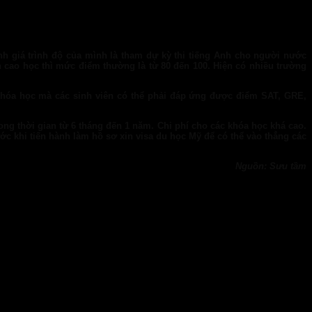
nh giá trình độ của mình là tham dự kỳ thi tiếng Anh cho người nước
h cao học thì mức điểm thường là từ 80 đến 100. Hiện có nhiều trường
khóa học mà các sinh viên có thể phải đáp ứng được điểm SAT, GRE,
ng thời gian từ 6 tháng đến 1 năm. Chi phí cho các khóa học khá cao.
ớc khi tiến hành làm hồ sơ xin visa du học Mỹ để có thể vào thẳng các
Nguồn: Sưu tầm