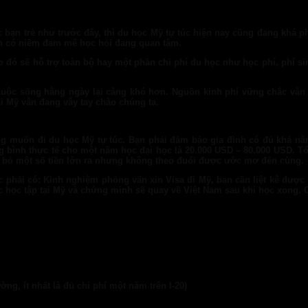
 bạn trẻ như trước đây, thì du học Mỹ tự túc hiện nay cũng đang khá 
bạn có niềm đam mê học hỏi đang quan tâm.
đó sẽ hỗ trợ toàn bộ hay một phần chi phí du học như học phí, phí sin
cuộc sống hằng ngày lại càng khó hơn. Nguồn kinh phí vững chắc vẫn 
i Mỹ vẫn đang vẫy tay chào chúng ta.
g muốn đi du học Mỹ tự túc. Bạn phải đảm bảo gia đình có đủ khả năng
ung bình thực tế cho một năm học đại học là 20.000 USD – 80.000 USD. T
ã bỏ một số tiền lớn ra nhưng không theo đuổi được ước mơ đến cùng.
c phải có: Kinh nghiệm phỏng vấn xin Visa đi Mỹ, bạn cần liệt kê được
 học tập tại Mỹ và chứng minh sẽ quay về Việt Nam sau khi học xong. 
ng, ít nhất là đủ chi phí một năm trên I-20)