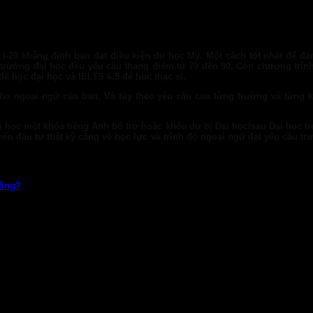
I-20 khẳng định bạn đạt điều kiện du học Mỹ. Một cách tốt nhất để đá
c trường đại học đều yêu cầu thang điểm từ 79 đến 90. Còn chương trìn
ể học đại học và IELTS 6.5 để học thạc sĩ.
ho ngoại ngữ của bạn. Và tùy theo yêu cầu của từng trường và từng 
 học một khóa tiếng Anh bổ trợ hoặc khóa dự bị Đại học/sau Đại học tro
ên đầu tư thật kỹ càng về học lực và trình độ ngoại ngữ đạt yêu cầu trư
hông?