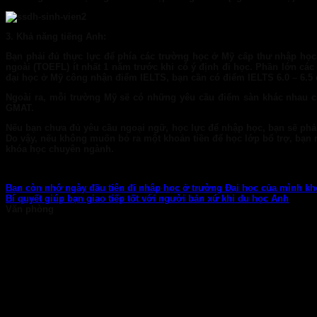
3. Khả năng tiếng Anh:
Bạn phải đủ thực lực để phía các trường học ở Mỹ cấp thư nhập học 
ngoài (TOEFL) ít nhất 1 năm trước khi có ý định đi học. Phần lớn cá
đại học ở Mỹ công nhận điểm IELTS, bạn cần có điểm IELTS 6.0 – 6.5 đ
Ngoài ra, mỗi trường Mỹ sẽ có những yêu cầu điểm sàn khác nhau c
GMAT.
Nếu bạn chưa đủ yêu cầu ngoại ngữ, học lực để nhập học, bạn sẽ phải
Do vậy, nếu không muốn bỏ ra một khoản tiền để học lớp bổ trợ, bạn n
khóa học chuyên ngành.
Bạn còn nhớ ngày đầu tiên đi nhập học ở trường Đại học của mình k
Bí quyết giúp bạn giao tiếp tốt với người bản xứ khi du học Anh
Văn phòng
TP. HCM: 6b Tú Xương, P. Xuân Hòa
028 7107 8899
HÀ NỘI: 30 Phan Đình Phùng, P. Ba Đình
024 7107 7889
info@gconnect.edu.vn