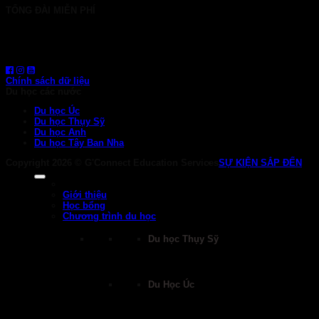
TỔNG ĐÀI MIỄN PHÍ
1800 6710
HOTLINE: 0919 839 963 (Zalo, Viber, WhatsApp)
Chính sách dữ liệu
Du học các nước
Du học Úc
Du học Thụy Sỹ
Du học Anh
Du học Tây Ban Nha
Copyright 2026 ©
G'Connect Education Services
SỰ KIỆN SẮP ĐẾN
Giới thiệu
Học bổng
Chương trình du học
Du học Thụy Sỹ
Du Học Úc