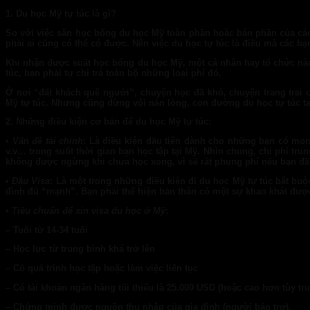
1. Du học Mỹ tự túc là gì?
So với việc săn học bổng du học Mỹ toàn phần hoặc bán phần của các
phải ai cũng có thể có được. Nên việc du học tự túc là điều mà các 
Khi nhận được suất học bổng du học Mỹ, một cá nhân hay tổ chức nào 
túc, bạn phải tự chi trả toàn bộ những loại phí đó.
Ở nơi “đất khách quê người”, chuyện học đã khó, chuyện trang trải 
Mỹ tự túc. Nhưng cũng đừng vội nản lòng, con đường du học tự túc tạ
2. Những điều kiện cơ bản để du học Mỹ tự túc:
•
Vấn đề tài chính
: Là điều kiện đầu tiên dành cho những bạn có mon
v.v… trong suốt thời gian bạn học tập tại Mỹ. Nhìn chung, chi phí tr
không được ngừng khi chưa học xong, vì sẽ rất phung phí nếu bạn đ
•
Đậu Visa
: Là một trong những điều kiện đi du học Mỹ tự túc bắt buộ
đình đủ “mạnh”. Bạn phải thể hiện bản thân có một sự khao khát được
• Tiêu chuẩn để xin visa du học ở Mỹ
:
– Tuổi từ 14-34 tuổi
– Học lực từ trung bình khá trở lên
– Có quá trình học tập hoặc làm việc liên tục
– Có tài khoản ngân hàng tối thiểu là 25.000 USD (hoặc cao hơn tùy trườ
– Chứng minh được nguồn thu nhập của gia đình (người bảo trợ).