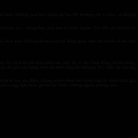
phổ biến. Những suất học bổng du học Mỹ thường chỉ có hạn, và không
h hoạt, v.v… trong thời gian bạn ở nước ngoài. Còn đối với du học tự
là điều kiện tiên quyết mà bạn trẻ đang quan tâm khi muốn đi du học
 chi trả kinh phí bao gồm học phí, ăn ở, các hoạt động xã hội khác,
ổng chi phí này hàng năm dự kiến tăng lên khoảng 5%. Việc chi trả này
 kinh tế của gia đình, chứng minh được tài chính của cá nhân hoặc gia
Cuối cùng, bạn luôn giữ tự tin trước những người phỏng vấn.