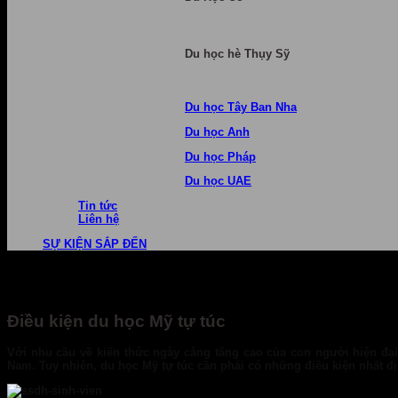
Du học hè Thụy Sỹ
Du học Tây Ban Nha
Du học Anh
Du học Pháp
Du học UAE
Tin tức
Liên hệ
SỰ KIỆN SẮP ĐẾN
Điều kiện du học Mỹ tự túc
Với nhu cầu về kiến thức ngày càng tăng cao của con người hiện đại 
Nam. Tuy nhiên, du học Mỹ tự túc cần phải có những điều kiện nhất đ