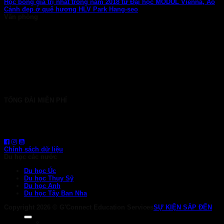
Học bổng giá trị nhất trong năm 2018 từ Đại học MODUL Vienna, Áo
Cảnh đẹp ở quê hương HLV Park Hang-seo
Văn phòng
TP. HCM: 6b Tú Xương, P. Xuân Hòa
028 7107 8899
HÀ NỘI: 30 Phan Đình Phùng, P. Ba Đình
024 7107 7889
info@gconnect.edu.vn
TỔNG ĐÀI MIỄN PHÍ
1800 6710
HOTLINE: 0919 839 963 (Zalo, Viber, WhatsApp)
Chính sách dữ liệu
Du học các nước
Du học Úc
Du học Thụy Sỹ
Du học Anh
Du học Tây Ban Nha
Copyright 2026 ©
G'Connect Education Services
SỰ KIỆN SẮP ĐẾN