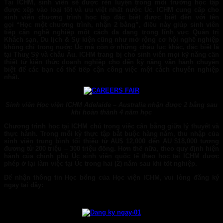
Tại
ICHM
, sinh viên sẽ được rèn luyện trong môi trường học tập
được xếp vào loại tốt và ưu việt nhất nước Úc.
ICHM
cung cấp cho
sinh viên chương trình học tập đặc biệt được biết đến với tên
gọi
“Học một chương trình, nhận 2 bằng”
, điều này giúp sinh viên
tiếp cận nghề nghiệp một cách đa dạng trong lĩnh vực Quản trị
Khách sạn, Du lịch & Sự kiện cũng như mở rộng cơ hội nghề nghiệp
không chỉ trong nước Úc mà còn ở những châu lục khác, đặc biệt là
tại Thuỵ Sỹ và châu Âu.
ICHM
trang bị cho sinh viên mọi kỹ năng cần
thiết từ kiến thức doanh nghiệp cho đến kỹ năng vận hành chuyên
biệt để các bạn có thể tiếp cận công việc một cách chuyên nghiệp
nhất.
Sinh viên Học viện ICHM Adelaide – Australia nhận được 2 bằng sau
khi hoàn thành 4 năm học
Chương trình học tại ICHM chú trọng việc cân bằng giữa lý thuyết và
thực hành
. Trong mỗi kỳ thực tập bắt buộc hàng năm, thu nhập của
sinh viên trung bình tối thiểu từ
AU$ 12,000
đến
AU $18,000 tương
đương từ 200 triệu – 300 triệu đồng.
Hơn thế nữa, theo quy định hiện
hành của chính phủ Úc sinh viên quốc tế theo học tại
ICHM
được
phép ở lại làm việc tại Úc trong hai (2) năm sau khi tốt nghiệp.
Để nhận thông tin Học bổng của Học viện ICHM, vui lòng đăng ký
ngay tại đây: