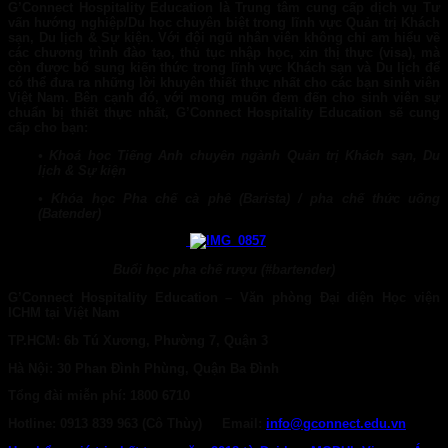
G’Connect Hospitality Education
là Trung tâm cung cấp dịch vụ Tư
vấn hướng nghiệp/Du học chuyên biệt trong lĩnh vực Quản trị Khách
sạn, Du lịch & Sự kiện
. Với đội ngũ nhân viên không chỉ am hiểu về
các chương trình đào tạo, thủ tục nhập học, xin thị thực (visa), mà
còn được bổ sung kiến thức trong lĩnh vực Khách sạn và Du lịch để
có thể đưa ra những lời khuyên thiết thực nhất cho các bạn sinh viên
Việt Nam. Bên cạnh đó, với mong muốn đem đến cho sinh viên sự
chuẩn bị thiết thực nhất, G’Connect Hospitality Education sẽ cung
cấp cho bạn:
• Khoá học Tiếng Anh chuyên ngành Quản trị Khách sạn, Du
lịch & Sự kiện
• Khóa học Pha chế cà phê (Barista) / pha chế thức uống
(Batender)
Buổi học pha chế rượu (#bartender)
G’Connect Hospitality Education
–
Văn phòng Đại diện Học viện
ICHM tại Việt Nam
TP.HCM:
6b Tú Xương, Phường 7, Quận 3
Hà Nội:
30 Phan Đình Phùng, Quận Ba Đình
Tổng đài miễn phí: 1800 6710
Hotline:
0913 839 963 (Cô Thùy)
Email:
info@gconnect.edu.vn