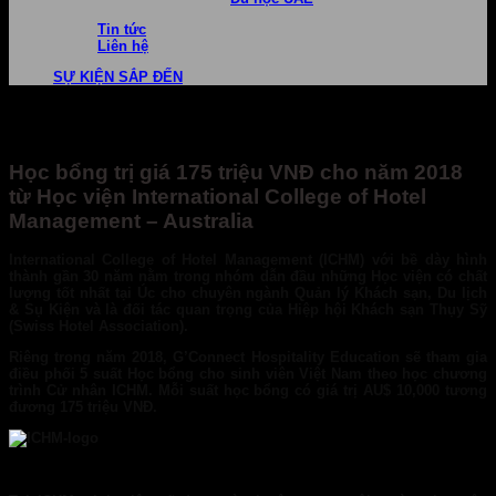
Tin tức
Liên hệ
SỰ KIỆN SẮP ĐẾN
Học bổng trị giá 175 triệu VNĐ cho năm 2018
từ Học viện International College of Hotel
Management – Australia
International College of Hotel Management
(
ICHM)
với bề dày hình
thành gần 30 năm nằm trong nhóm dẫn đầu những Học viện có chất
lượng tốt nhất tại Úc cho chuyên ngành
Quản lý Khách sạn, Du lịch
& Sụ Kiện
và là
đối tác quan trọng của Hiệp hội Khách sạn Thụy Sỹ
(Swiss Hotel Association).
Riêng trong năm 2018
, G’Connect Hospitality Education s
ẽ tham gia
điều phối
5 suất Học bổng
cho sinh viên Việt Nam theo học chương
trình Cử nhân ICHM
.
Mỗi suất học bổng có giá trị
AU$ 10,000 tương
đương 175 triệu VNĐ
.