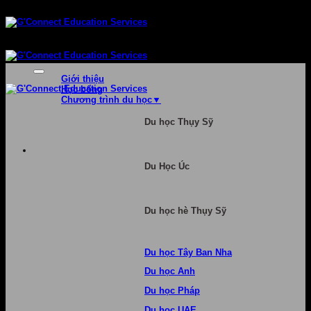
Bỏ
qua
nội
dung
Giới thiệu
Học bổng
Chương trình du học
Du học Thụy Sỹ
Du Học Úc
Du học hè Thụy Sỹ
Du học Tây Ban Nha
Du học Anh
Du học Pháp
Du học UAE