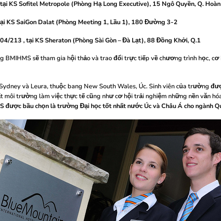
tại KS Sofitel Metropole (Phòng Hạ Long Executive), 15 Ngô Quyền, Q. Hoà
tại KS SaiGon Dalat (Phòng Meeting 1, Lầu 1), 180 Đường 3-2
4/213 , tại KS Sheraton (Phòng Sài Gòn – Đà Lạt), 88 Đồng Khởi, Q.1
g BMIHMS sẽ tham gia hội thảo và trao đổi trực tiếp về chương trình học, cơ
ố Sydney và Leura, thuộc bang New South Wales, Úc. Sinh viên của trường đượ
nhất môi trường làm việc thực tế cũng như cơ hội trải nghiệm những nền văn 
S được bầu chọn là trường Đại học tốt nhất nước Úc và Châu Á cho ngành Qu