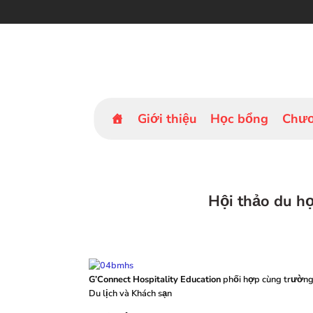
Bỏ
qua
nội
dung
Giới thiệu
Học bổng
Chươ
Hội thảo du họ
G’Connect Hospitality Education
phối hợp cùng trường 
Du lịch và Khách sạn