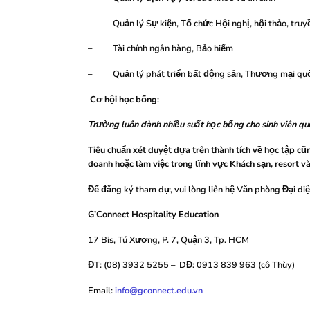
– Quản lý Sự kiện, Tổ chức Hội nghị, hội thảo, truyề
– Tài chính ngân hàng, Bảo hiểm
– Quản lý phát triển bất động sản, Thương mại quốc
Cơ hội học bổng
:
Trường luôn dành nhiều suất học bổng cho sinh viên qu
Tiêu chuẩn xét duyệt dựa trên thành tích về học tập c
doanh hoặc làm việc trong lĩnh vực Khách sạn, resort v
Để đăng ký tham dự, vui lòng liên hệ Văn phòng Đại diệ
G’Connect Hospitality Education
17 Bis, Tú Xương, P. 7, Quận 3, Tp. HCM
ĐT: (08) 3932 5255 – DĐ: 0913 839 963 (cô Thùy)
Email:
info@gconnect.edu.vn