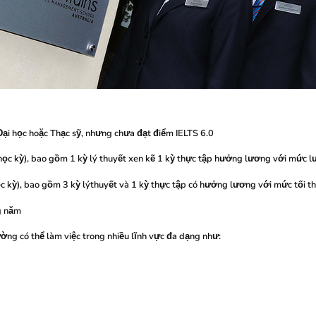
 Đại học hoặc Thạc sỹ, nhưng chưa đạt điểm IELTS 6.0
 học kỳ), bao gồm 1 kỳ lý thuyết xen kẽ 1 kỳ thực tập hưởng lương với mức 
ọc kỳ), bao gồm 3 kỳ lýthuyết và 1 kỳ thực tập có hưởng lương với mức tối t
g năm
rường có thể làm việc trong nhiều lĩnh vực đa dạng như: