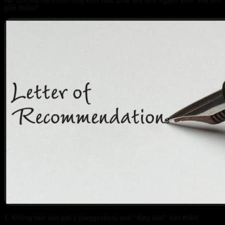
sai lầm mà rất nhiều ứng viên mắc phải khi nhờ người khác viết thư
giới thiệu?
1. Không nên viết gợi ý (suggestion) quá “tâng bốc” bản thân!