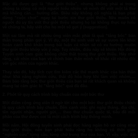
Mặc dù được gọi là “thư giới thiệu”, nhưng không phải ai trong
chúng ta cũng có một người hiểu nhiều về mình để viết một lá thư
mà không cần… hướng dẫn. Điều này không có nghĩa là bạn phải
dừng “cuộc chơi” ngay tại bước xin thư giới thiệu. Nếu muốn có
người đủ uy tín viết thư giới thiệu nhưng họ lại không thực sự hiểu
về chúng ta, hãy viết cho họ một số gợi ý (suggestion).
Một sai lầm mà rất nhiều ứng viên mắc phải là quá “tâng bốc” bản
thân trong phần gợi ý. Ví dụ, một thí sinh viết về sự vươn lên khỏi
hoàn cảnh khó khăn trong bài luận cá nhân sẽ có xu hướng muốn
thư giới thiệu khớp với ý này. Tuy nhiên, điều này sẽ khiến Hội đồng
Tuyển sinh cảm giác không chân thật trong thư giới thiệu. Hãy nhớ
rằng, cái nhìn của bạn về chính bản thân mình sẽ khác rất nhiều đối
với góc nhìn của người khác.
Thay vào đó, hãy tích cực tìm kiếm các thế mạnh khác của bản thân
như: khả năng nghiên cứu, thái độ hòa hợp khi làm việc nhóm,…
Đảm bảo rằng bức thư giới thiệu của bạn sẽ rất khách quan và không
mang lại cảm giác bị “tâng bốc” quá đà đâu.
2. Phớt lờ quy cách trình bày chuẩn của một bức thư
Một điểm cộng ứng viên ít ngờ tới cho một bức thư giới thiệu chính
là quy cách trình bày chuẩn. Bên cạnh việc ghi ngày tháng, địa chỉ,
tên người nhận, người gửi,… theo thư chuẩn quốc tế, tiêu đề mỗi
phần của thư được coi là một cách trình bày thông minh.
Mỗi năm, Hội đồng tuyển sinh phải đọc hàng ngàn hồ sơ cũng như
thư giới thiệu, nên bạn phải hiểu rằng họ không có thời gian
“nghiên cứu” từng câu, từng chữ trong thư của bạn. Vì vậy, việc đặt