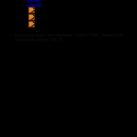
Tin tức
Liên hệ
[coolclock skin="chunkyswiss" radius="140" showdigital
noseconds align="left" /]