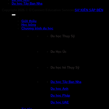
Du học Tây Ban Nha
Copyright 2026 ©
G'Connect Education Services
SỰ KIỆN SẮP ĐẾN
Giới thiệu
Học bổng
Chương trình du học
Du học Thụy Sỹ
Du Học Úc
Du học hè Thụy Sỹ
Du học Tây Ban Nha
Du học Anh
Du học Pháp
Du học UAE