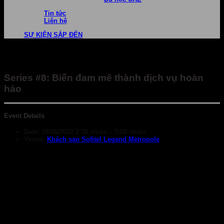
Tin tức
Liên hệ
SỰ KIỆN SẮP ĐẾN
Series #8: Biến đam mê thành dịch vụ hoàn
hảo
Event Details
Date:
25/06/2022 2:30 chiều
–
5:00 chiều
Venue:
Khách sạn Sofitel Legend Metropole