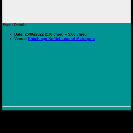
Event Details
Date:
25/06/2022 2:30 chiều
–
5:00 chiều
Venue:
Khách sạn Sofitel Legend Metropole