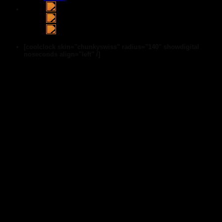
[coolclock skin="chunkyswiss" radius="140" showdigital
noseconds align="left" /]