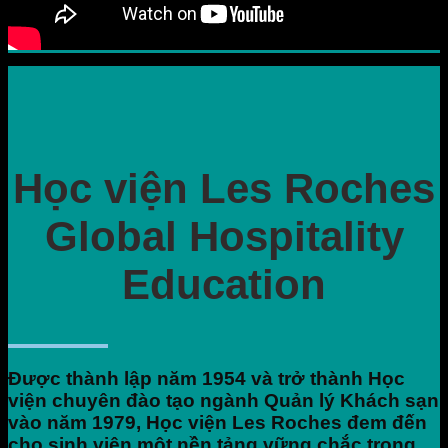
Học viện Les Roches
Global Hospitality
Education
Được thành lập năm 1954 và trở thành Học
viện chuyên đào tạo ngành Quản lý Khách sạn
vào năm 1979, Học viện Les Roches đem đến
cho sinh viên một nền tảng vững chắc trong