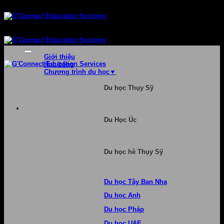
Bỏ
qua
nội
dung
Giới thiệu
Học bổng
Chương trình du học
Du học Thụy Sỹ
Du Học Úc
Du học hè Thụy Sỹ
Du học Tây Ban Nha
Du học Anh
Du học Pháp
Du học UAE