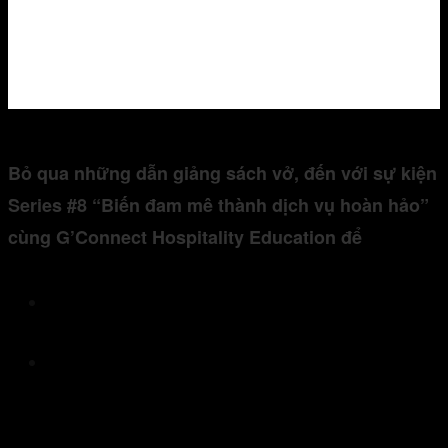
Bỏ qua những dẫn giảng sách vở, đến với sự kiện
Series #8 “Biến đam mê thành dịch vụ hoàn hảo”
cùng G’Connect Hospitality Education để
Tìm hiểu về các ngành học xu thế tại Học viện
Les Roches – Thụy Sỹ
Đối thoại trực tiếp với chuyên gia đầu ngành
để học hỏi và sẻ chia những câu chuyện ngành /
chuyện nghề