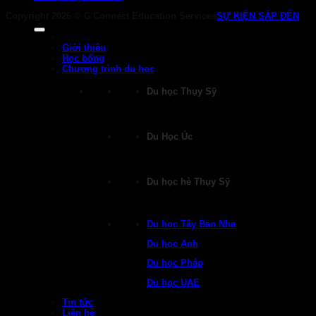
Copyright 2026 ©
G'Connect Education Services
SỰ KIỆN SẮP ĐẾN
Giới thiệu
Học bổng
Chương trình du học
Du học Thụy Sỹ
Du Học Úc
Du học hè Thụy Sỹ
Du học Tây Ban Nha
Du học Anh
Du học Pháp
Du học UAE
Tin tức
Liên hệ