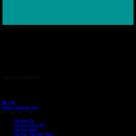
Văn phòng
TP. HCM: 6b Tú Xương, P. Xuân Hòa
028 7107 8899
HÀ NỘI: 30 Phan Đình Phùng, P. Ba Đình
024 7107 7889
info@gconnect.edu.vn
TỔNG ĐÀI MIỄN PHÍ
1800 6710
HOTLINE: 0919 839 963 (Zalo, Viber, WhatsApp)
Chính sách dữ liệu
Du học các nước
Du học Úc
Du học Thụy Sỹ
Du học Anh
Du học Tây Ban Nha