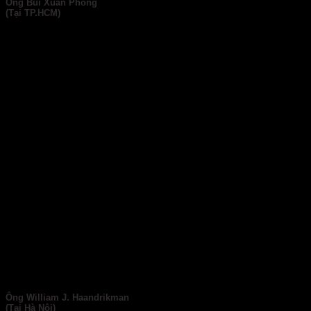
Ông Bùi Xuân Phong
(Tại TP.HCM)
Ông William J. Haandrikman
(Tại Hà Nội)