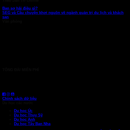
Theo Dan Tri Online
Bạn sợ hãi điều gì?
SEG và Câu chuyện khơi nguồn về ngành quản trị du lịch và khách
sạn
Văn phòng
TP. HCM: 6b Tú Xương, P. Xuân Hòa
028 7107 8899
HÀ NỘI: 30 Phan Đình Phùng, P. Ba Đình
024 7107 7889
info@gconnect.edu.vn
TỔNG ĐÀI MIỄN PHÍ
1800 6710
HOTLINE: 0919 839 963 (Zalo, Viber, WhatsApp)
Chính sách dữ liệu
Du học các nước
Du học Úc
Du học Thụy Sỹ
Du học Anh
Du học Tây Ban Nha