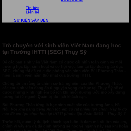
Tin tức
Liên hệ
SỰ KIỆN SẮP ĐẾN
Trò chuyện với sinh viên Việt Nam đang học
tại Trường IHTTI (SEG) Thụy Sỹ
Để các bạn sinh viên Việt Nam có được cái nhìn toàn cảnh về môi
trường học tập, sinh hoạt và cơ hội việc làm tại tập đoàn giáo dục
SEG, chúng tôi đã có cuộc phỏng vấn sinh viên Bùi Phương Thảo –
hiện là sinh viên năm thứ nhất của trường IHTTI.
Chúng tôi tin rằng từ chính sự trải nghiệm của Bùi Phương Thảo,
các em sinh viên đang ấp ủ nguyện vọng du học tại Thụy Sỹ sẽ có
được những kinh nghiệm bổ ích khi nuôi dưỡng ước mơ xây dựng
tương lai từ ngành Quản trị du lịch khách sạn.
Bùi Phương Thảo
từng là học sinh xuất sắc của trường Ams, Hà
Nội.
Với khả năng tiếng Anh tốt, em có rất nhiều lựa chọn. Vậy lý do
nào để em lựa chọn học tại IHTTI (thuộc tập đoàn SEG) – Thụy Sỹ ?
Trước hết, quản lý du lịch khách sạn luôn là đam mê rất lớn của em,
chính vì vậy em đã đã định hướng sẽ học về ngành này sau khi hoàn
thành xong trung học tại Việt Nam. Trong quá trình tìm hiểu về