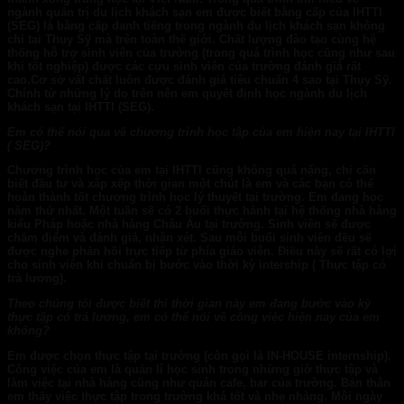
ngành quản trị du lịch khách sạn em được biết bằng cấp của IHTTI
(SEG) là bằng cấp danh tiếng trong ngành du lịch khách sạn không
chỉ tại Thụy Sỹ mà trên toàn thế giới. Chất lượng đào tạo cùng hệ
thống hỗ trợ sinh viên của trường (trong quá trình học cũng như sau
khi tốt nghiệp) được các cựu sinh viên của trường đánh giá rất
cao.Cơ sở vất chất luôn được đánh giá tiêu chuẩn 4 sao tại Thụy Sỹ.
Chính từ những lý do trên nên em quyết định học ngành du lịch
khách sạn tại IHTTI (SEG).
Em có thể nói qua về chương trình học tập của em hiện nay tại IHTTI
( SEG)?
Chương trình học của em tại IHTTI cũng không quá nặng, chỉ cần
biết đầu tư và xắp xếp thời gian một chút là em và các bạn có thể
hoàn thành tốt chương trình học lý thuyết tại trường. Em đang học
năm thứ nhất. Một tuần sẽ có 2 buổi thực hành tại hệ thống nhà hàng
kiểu Pháp hoặc nhà hàng Châu Âu tại trường. Sinh viên sẽ được
chấm điểm và đánh giá, nhận xét. Sau mỗi buổi sinh viên đều sẽ
được nghe phản hồi trực tiếp từ phía giáo viên. Điều này sẽ rất có lợi
cho sinh viên khi chuẩn bị bước vào thời kỳ intership ( Thực tập có
trả lương).
Theo chúng tôi được biết thì thời gian này em đang bước vào kỳ
thực tập có trả lương, em có thể nói về công việc hiện nay của em
không?
Em được chọn thực tập tại trường (còn gọi là IN-HOUSE internship).
Công việc của em là quản lí học sinh trong những giờ thực tập và
làm việc tại nhà hàng cũng như quán cafe, bar của trường. Bản thân
em thấy việc thực tập trong trường khá tốt và nhẹ nhàng. Mỗi ngày