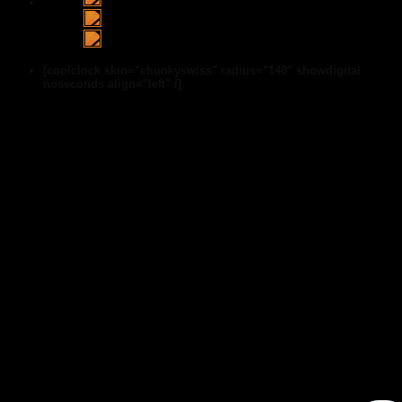
[coolclock skin="chunkyswiss" radius="140" showdigital
noseconds align="left" /]