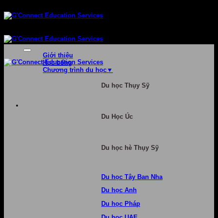
Bỏ
qua
nội
dung
Giới thiệu
Học bổng
Chương trình du học
Du học Thụy Sỹ
Du Học Úc
Du học hè Thụy Sỹ
Du học Tây Ban Nha
Du học Anh
Du học Pháp
Du học UAE