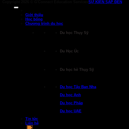
Copyright 2026 ©
G'Connect Education Services
SỰ KIỆN SẮP ĐẾN
Giới thiệu
Học bổng
Chương trình du học
Du học Thụy Sỹ
Du Học Úc
Du học hè Thụy Sỹ
Du học Tây Ban Nha
Du học Anh
Du học Pháp
Du học UAE
Tin tức
Liên hệ