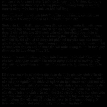
em làm việc khoảng 8 giờ, 1 tuần có 2 ngày nghỉ. Vì thực tập trong
trường nên em được xếp ở trong phòng đôi hạng sang và ăn ở tại
trường cùng mức lương mà em khá hài lòng.
Em có thể nói qua về tình hình thực tập có trả lương của các bạn
khác tại IHTTI cũng như tại SEG mà em được biết?
Sinh viên khi bắt đầu vào trường đều có mong muốn làm việc ngay
tại những tập đoàn du lịch khách sạn đa quốc gia, tuy nhiên trên
thực tế chỉ có khoảng 25% sinh viên năm thứ nhất được nhận tại
diễn đàn tuyển dụng quốc tế tại trường (hầu hết dành cho sinh viên
năm thứ II). Số còn lại sẽ được bộ phận hỗ trợ việc làm của trường
giới thiệu, sau khi hoàn thành xong chương trình học lý thuyết thì tất
cả sinh viên đều có nơi để thực tập với mức lương tối thiểu theo quy
định của Bộ Lao động Thụy Sỹ.
Như em đã nói chỉ khoảng 25% sinh viên năm thứ nhất được nhận
vào làm việc ngay tại diễn đàn tuyển dụng quốc tế tại trường. Vậy
điều kiện gì quyết định sinh viên được làm việc tại những tập đoàn
này?
Để được làm việc tại những tập đoàn đa quốc gia này, sinh viên nên
biết ngoại ngữ hai, đặc biệt là tiếng Pháp hoặc tiếng Đức. Sinh viên
nên có kinh nghiệm tối thiểu về ngành du lịch khách sạn (đòi hỏi này
hơi khó với sinh viên Việt Nam vì hầu hết sinh viên của chúng ta đều
vừa hoàn thành xong trung học). Chính vì vậy mà phần lớn cơ hội
này đều dành cho sinh viên năm thứ 2 của trường. Các bạn sinh viên
năm thứ nhất hãy tận dụng cơ hội học hỏi tích lũy kinh nghiệm tại
môi trường làm việc mà bộ phận hỗ trợ việc làm của trường giới
thiệu để có bước đột phá trong kỳ thực tập năm thứ 2.