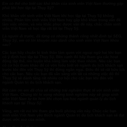
Em có thể cho biết các khó khăn của sinh viên Việt Nam thường gặp
phải khi học tập tại Thụy Sỹ?
Khó khăn với sinh viên Việt Nam khi học tập tại Thụy Sỹ không
nhiều. Phần lớn sinh viên Việt Nam hay gặp khó khăn trong vấn đề
làm việc nhóm, và nếu khắc phục được vấn đề này, chắc chắn sinh
viên Việt Nam sẽ học tập rất tốt tại Thụy Sỹ.
Là người đi trước, đã từng có những thành công nhất định tại SEG,
Thụy Sỹ, em có lời khuyên nào dành cho sinh viên Việt Nam khóa
sau?
Các bạn hãy chuẩn bị tinh thần làm quen với ngoại ngữ hai khi bạn
có ý định học tập tại Thụy Sỹ. Bên cạnh đó hãy tham gia các hoạt
động tập thể, rèn luyện khả năng làm việc theo nhóm. Nếu các bạn
có cơ hội tham khảo để có vốn hiểu biết về ngành du lịch khách sạn
trước khi đến với Thụy Sỹ thì đừng ngần ngại. Điều đó sẽ rất hữu ích
cho các bạn. Nếu các bạn đã sẵn sàng với tất cả những việc đó thì
Thụy Sỹ sẽ dành tặng rất nhiều cơ hội cho các bạn khi đến với
ngành Quản trị du lịch khách sạn.
Rất cảm ơn em đã chia sẽ những trải nghiệm thực tế với sinh viên
Việt Nam. Chúng tôi hi vọng những kinh nghiệm này sẽ giúp sinh
viên Việt Nam tự tin hơn khi chọn lựa học ngành quản lý du lịch
khách sạn tại Thụy Sỹ.
Vâng, em rất vui khi tham gia buổi phỏng vấn này. Chúc các bạn
sinh viên Việt Nam yêu thích ngành Quản trị du lịch khách sạn sẽ đạt
được ước mơ của mình.