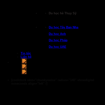
Du học hè Thụy Sỹ
Du học Tây Ban Nha
Du học Anh
Du học Pháp
Du học UAE
Tin tức
Liên hệ
[coolclock skin="chunkyswiss" radius="140" showdigital
noseconds align="left" /]