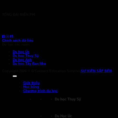
info@gconnect.edu.vn
TỔNG ĐÀI MIỄN PHÍ
1800 6710
HOTLINE: 0919 839 963 (Zalo, Viber, WhatsApp)
Chính sách dữ liệu
Du học các nước
Du học Úc
Du học Thụy Sỹ
Du học Anh
Du học Tây Ban Nha
Copyright 2026 ©
G'Connect Education Services
SỰ KIỆN SẮP ĐẾN
Giới thiệu
Học bổng
Chương trình du học
Du học Thụy Sỹ
Du Học Úc