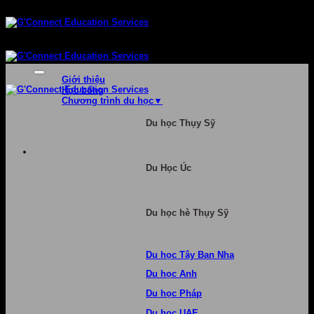
Bỏ
qua
nội
dung
Giới thiệu
Học bổng
Chương trình du học
Du học Thụy Sỹ
Du Học Úc
Du học hè Thụy Sỹ
Du học Tây Ban Nha
Du học Anh
Du học Pháp
Du học UAE