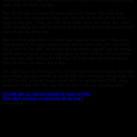
cho công việc ra sao. Đó chính là điểm cộng lớn mà nhà tuyển dụng
chắc chắn sẽ dành cho bạn.
Bạn đã bắt đầu cải thiện kỹ năng của mình chưa?
Nếu cảm thấy
chưa tự tin với những kỹ năng nào, hãy lên kế hoạch để cải thiện
ngay từ bây giờ. Tham gia vào khóa huấn luyện kỹ năng, đọc sách,
hoặc chủ động học hỏi từ những đồng nghiệp là những người thành
thạo về các kỹ năng này,…
Bạn có từng nhận được lời khen hay nhận xét tích cực?
Nếu cảm
thấy không rõ kỹ năng của bản thân đạt tới mức nào, hãy cân nhắc
hỏi ý kiến từ cấp trên, đồng nghiệp hay những người bạn tin tưởng.
Họ là những người có khả năng nhìn ra được những chỗ còn thiếu
sót của bạn. Bạn không thể bắt đầu cải thiện nếu chính bạn không
hiểu rõ mình còn thiếu sót ở đâu.
Từ cuộc khảo sát cho thấy, thực tế hiện nay nhà tuyển dụng đánh giá
cao những kỹ năng thuộc về chỉ số EQ hơn những kỹ năng thuộc chỉ
số IQ. Vì vậy, trong kế hoạch phát triển sự nghiệp năm 2015, đừng
quên chú trọng đến việc trau dồi và phát triển các kỹ năng mềm.
Tố chất cần có của một người tổ chức sự kiện
Tính cách của bạn có phù hợp để du học?
Văn phòng
TP. HCM: 6b Tú Xương, P. Xuân Hòa
028 7107 8899
HÀ NỘI: 30 Phan Đình Phùng, P. Ba Đình
024 7107 7889