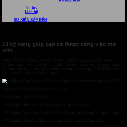
Tin tức
Liên hệ
SỰ KIỆN SẮP ĐẾN
10 kỹ năng giúp bạn có được công việc mơ
ước
Hiệp hội
các trường đại học và nhà tuyển dụng ở Hoa Kỳ (NAEC)
đã thực hiện một cuộc khảo sát để biết đâu là những kỹ năng hàng
đầu mà nhà tuyển dụng tìm kiếm ở ứng viên trong năm 2016. Kết quả
sau có thể khiến bạn ngạc nhiên.
Đây là top 10 các kỹ năng được chọn:
• Khả năng làm việc nhóm
• Khả năng đưa ra quyết định và giải quyết vấn đề
• Khả năng tạo mối quan hệ với những người trong và ngoài công ty
• Khả năng lên kế hoạch, sắp xếp, ưu tiên xử lý công việc