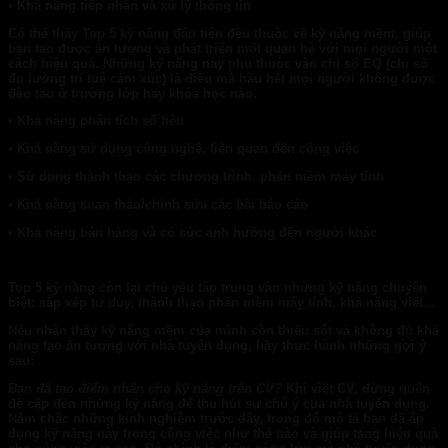
• Khả năng tiếp nhận và xử lý thông tin
Có thể thấy Top 5 kỹ năng đầu tiên đều thuộc về kỹ năng mềm, giúp
bạn tạo được ấn tượng và phát triển mối quan hệ với mọi người một
cách hiệu quả. Những kỹ năng này phụ thuộc vào chỉ số EQ (chỉ số
đo lường trí tuệ cảm xúc) là điều mà hầu hết mọi người không được
đào tạo ở trường lớp hay khóa học nào.
• Khả năng phân tích số liệu
• Khả năng sử dụng công nghệ, liên quan đến công việc
• Sử dụng thành thạo các chương trình, phần mềm máy tính
• Khả năng soạn thảo/chỉnh sửa các bài báo cáo
• Khả năng bán hàng và có sức ảnh hưởng đến người khác
Top 5 kỹ năng còn lại chủ yếu tập trung vào những kỹ năng chuyên
biệt: sắp xếp tư duy, thành thạo phần mềm máy tính, khả năng viết…
Nếu nhận thấy kỹ năng mềm của mình còn thiếu sót và không đủ khả
năng tạo ấn tượng với nhà tuyển dụng, hãy thực hành những gợi ý
sau:
Bạn đã tạo điểm nhấn cho kỹ năng trên CV?
Khi viết CV, đừng quên
đề cập đến những kỹ năng để thu hút sự chú ý của nhà tuyển dụng.
Nắm chắc những kinh nghiệm trước đây, trong đó mô tả bạn đã áp
dụng kỹ năng này trong công việc như thế nào và giúp tăng hiệu quả