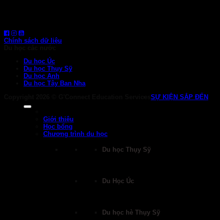
1800 6710
HOTLINE: 0919 839 963 (Zalo, Viber, WhatsApp)
Chính sách dữ liệu
Du học các nước
Du học Úc
Du học Thụy Sỹ
Du học Anh
Du học Tây Ban Nha
Copyright 2026 ©
G'Connect Education Services
SỰ KIỆN SẮP ĐẾN
Giới thiệu
Học bổng
Chương trình du học
Du học Thụy Sỹ
Du Học Úc
Du học hè Thụy Sỹ