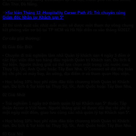
Cần Thơ, Đà Nẵng.
>
>Sự kiện Tháng 12 -Hospitality Career Path #1: Trò chuyện cùng
Giám đốc Nhân sự Khách sạn 5*
10 thí sinh xuất sắc nhất mỗi miền sẽ được mời tham dự vòng chung
kết phỏng vấn sơ bộ tại TP HCM và Hà Nội diễn ra vào tháng 6/2017.
Cơ cấu giải thưởng:
01 Giải Đặc Biệt
• Chuyến đi trải nghiệm làm nhà Quản lý khách sạn 4 ngày 3 đêm ở
các Học viện đào tạo hàng đầu ngành Quản trị Khách sạn, Du lịch &
Sự kiện. Người thắng giải có thể lựa chọn một trong các nước sau:
Thụy Sỹ, Úc, Anh Quốc hoặc Tây Ban Nha. G’Connect sẽ đài thọ toàn
bộ chi phí vé máy bay, ăn uống, địa điểm ở và tham quan Học viện.
• Học bổng 10% học phí năm đầu tiên chương trình Quản trị Khách
sạn, Du lịch & Sự kiện tại Thụy Sỹ, Úc, Anh Quốc hoặc Tây Ban Nha.
02 Giải Nhất
• Trải nghiệm 1 ngày trở thành quản lý tại Khách sạn 5* thuộc Tập
đoàn Accor ở Việt Nam. Người thắng giải sẽ được đài thọ chi phí ở
một ngày một đêm, giao lưu cùng các nhà quản lý tại Khách sạn 5*.
• Học bổng 10% học phí năm đầu tiên chương trình Quản trị Khách
sạn, Du lịch & Sự kiện tại Thụy Sỹ, Úc, Anh Quốc hoặc Tây Ban Nha.
03 Giải Nhì