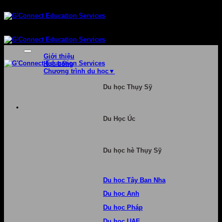
Bỏ
qua
nội
dung
Giới thiệu
Học bổng
Chương trình du học
Du học Thụy Sỹ
Du Học Úc
Du học hè Thụy Sỹ
Du học Tây Ban Nha
Du học Anh
Du học Pháp
Du học UAE