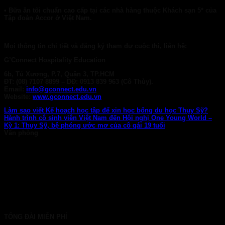
• Bữa ăn tối chuẩn cao cấp tại các nhà hàng thuộc Khách sạn 5* của
Tập đoàn Accor ở Việt Nam.
Mọi thông tin chi tiết và đăng ký tham dự cuộc thi, liên hệ:
G’Connect Hospitality Education
6b, Tú Xương, P.7, Quận 3, TP.HCM
ĐT: (08) 7107 8899 – DĐ: 0913 839 963 (Cô Thùy).
Email:
info@gconnect.edu.vn
Website:
www.gconnect.edu.vn
Làm sao viết Kế hoạch học tập để xin học bổng du học Thụy Sỹ?
Hành trình cô sinh viên Việt Nam đến Hội nghị One Young World –
Kỳ 1: Thụy Sỹ, bệ phóng ước mơ của cô gái 19 tuổi
Văn phòng
TP. HCM: 6b Tú Xương, P. Xuân Hòa
028 7107 8899
HÀ NỘI: 30 Phan Đình Phùng, P. Ba Đình
024 7107 7889
info@gconnect.edu.vn
TỔNG ĐÀI MIỄN PHÍ