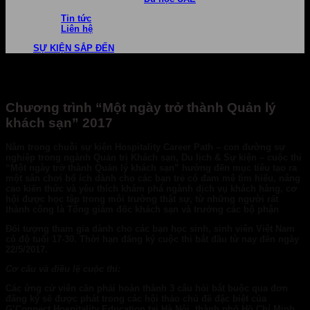
Tin tức
Liên hệ
SỰ KIỆN SẮP ĐẾN
Chương trình “Một ngày trở thành Quản lý
khách sạn” 2017
Nằm trong chuỗi sự kiện
Hospitality Career Path
– con đường sự
nghiệp trong ngành Quản trị Khách sạn, Du lịch & Sự kiện – cuộc thi
“Một ngày trở thành Quản lý khách sạn” hướng đến mục tiêu tạo ra
một sân chơi bổ ích dành cho các bạn trẻ có đam mê tìm hiểu, nâng
cao kiến thức và yêu thích khám phá ngành dịch vụ khách hàng, cơ
hội được học tập trong môi trường thật sự, từ những người rất
thành công là Tổng giám đốc khách sạn và trưởng các bộ phận
Đối tượng tham gia dành cho các bạn học sinh, sinh viên Việt Nam
có độ tuổi 17-30. Thời hạn đăng ký cuộc thi bắt đầu từ nay đến ngày
22/5/2017.
Cơ cấu và điều lệ cuộc thi:
Các ứng cử viên cần phải hoàn thành 3 câu hỏi bắt buộc qua đơn
đăng ký sẽ được phát trong các hội thảo chủ đề đặc biệt của
G’Connect Hospitality Education tại Hà Nội, thành phố Hồ Chí Minh,