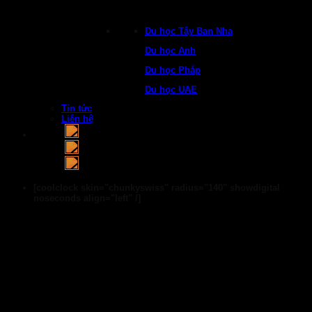
Du học Tây Ban Nha
Du học Anh
Du học Pháp
Du học UAE
Tin tức
Liên hệ
[coolclock skin="chunkyswiss" radius="140" showdigital
noseconds align="left" /]