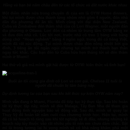
Hằng và bạn bè năm châu đến từ các tổ chức và đất nước khác nhau
Một điểm nhấn nữa trong chuyến đi của em là OYW Home dinners,
khi tụi mình được chia thành từng nhóm nhỏ gồm 4 người, đến nhà
dân địa phương để ăn tối. Mình cùng với đại diện New Zealand,
Cuba và Zimbabwe đến thăm nhà của cô Lori Wagner, một người dân
địa phương ở Ottawa. Lori đón cả nhóm từ trung tâm OYW bằng xe
và đưa đến nhà cô. Lúc tới nơi, trước nhà có treo 1 bảng viết bằng
dòng chữ “Hoan nghênh” bằng 4 ngôn ngữ, trong đó có tiếng Việt,
mình đã rất xúc động. Tụi mình được chào đón nồng nhiệt bởi gia
đình, 3 tiếng ăn tối ngắn ngủi nhưng tụi mình trở thành bạn thân
ngay tức khắc. Cậu bạn đến từ Cuba hứa hẹn tháng tới sẽ đến thăm
mình ở Miami!
Hai thứ vô giá mà mình gặt hái được từ OYW: kiến thức và tình bạn!
Buổi ăn tối cùng gia đình cô Lori và con gái, Chelsea 11 tuổi là
người đã chuẩn bị tấm bảng này.
Dự định tương lai của bạn sau khi kết thúc sự kiện OYW năm nay?
Mình vẫn đang ở Miami, Florida để tiếp tục kỳ thực tập. Sau khi hoàn
tất kỳ thực tập này, mình sẽ đến Malaga, Tây Ban Nha để tham gia
hoạt động tình nguyện bảo vệ động vật. Sau đó, mình sẽ quay lại
Thụy Sỹ để hoàn tất năm cuối của chương trình học. Hiện tại, mình
đã có kế hoạch rõ ràng sau khi tốt nghiệp sẽ đi đâu, nhưng những kế
hoạch này tùy thuộc vào rất nhiều yếu tố nên em chưa dám chắc. Bật
mí là trong tương lai hi vọng mình sẽ có khả năng khám phá một