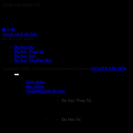
TỔNG ĐÀI MIỄN PHÍ
1800 6710
HOTLINE: 0919 839 963 (Zalo, Viber, WhatsApp)
Chính sách dữ liệu
Du học các nước
Du học Úc
Du học Thụy Sỹ
Du học Anh
Du học Tây Ban Nha
Copyright 2026 ©
G'Connect Education Services
SỰ KIỆN SẮP ĐẾN
Giới thiệu
Học bổng
Chương trình du học
Du học Thụy Sỹ
Du Học Úc