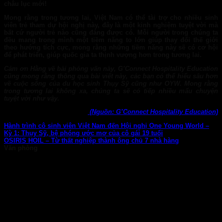
châu lục mới!
Mong rằng trong tương lai, Việt Nam có thể tài trợ cho nhiều sinh
viên trẻ tham dự hội nghị này, đây là một kinh nghiệm tuyệt vời mà
bất cứ người trẻ nào cũng đáng được có. Mỗi người trong chúng ta
đều mang trong mình một tiềm năng to lớn giúp thay đổi thế giới
theo hướng tích cực, mong rằng những tiềm năng này sẽ có cơ hội
để phát triển, giúp quốc gia ta thịnh vượng hơn trong tương lai.
Cảm ơn Hằng về bài phỏng vấn này, G’Connect Hospitality Education
cũng mong rằng thông qua bài viết này, các bạn có thể hiểu sâu hơn
về cuộc sống của
du học sinh Thụy Sỹ
cũng như
OYW
. Mong rằng
trong tương lai không xa, chúng ta sẽ có tiếp nhiều mẩu chuyện
tuyệt vời như vậy.
(Nguồn: G’Connect Hospitality Education)
Hành trình cô sinh viên Việt Nam đến Hội nghị One Young World –
Kỳ 1: Thụy Sỹ, bệ phóng ước mơ của cô gái 19 tuổi
OSIRIS HOIL – Từ thất nghiệp thành ông chủ 7 nhà hàng
Văn phòng
TP. HCM: 6b Tú Xương, P. Xuân Hòa
028 7107 8899
HÀ NỘI: 30 Phan Đình Phùng, P. Ba Đình
024 7107 7889
info@gconnect.edu.vn