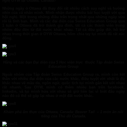
nghị OYW tại Ottawa, Canada?
Những ngày ở Ottawa đã thay đổi rất nhiều cách suy nghĩ và hướng
nhìn của cá nhân mình. Mình nhận được nhiều bài học tuyệt vời qua
hội nghị. Một trong những điều trân trọng nhất qua những ngày vừa
rồi là tình bạn. Mình và các đại diện của
Swiss Education Group
qua
1 tuần ở Ottawa đã trở thành gia đình, tất cả các thành viên trong
nhóm đều đến từ đất nước khác nhau. Tất cả đều giúp đỡ, hỗ trợ
nhau trong thời gian ở OYW Ottawa, hôm chia tay tụi mình đã rất xúc
động.
Hằng và các bạn Đại diện của 5 Học viện trực thuộc Tập đoàn Swiss
Education Group
Ngoài nhóm của Tập đoàn Swiss Education Group ra, mình còn kết
thân với nhiều đại diện của các nước khác, điều tuyệt vời nhất là đủ
khác nhau về màu da, ngôn ngữ, quốc tịch tụi mình gắn kết với nhau
rất nhanh. Sau OYW, mình có thêm nhiều bạn trên facebook,
linkedin, và tụi mình hứa với nhau sẽ giữ liên lạc vì biết đâu ngày
nào đó có thể sẽ gặp lại nhau ở một đất nước khác.
Khám phá ẩm thực của Ottawa, Canada: Beaver Tail – 1 món ăn nổi
tiếng của Thủ đô Canada.