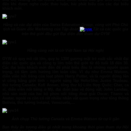
đến khi được nghe cuộc thảo luận, bài phát biểu của các đại biểu
khách mời.
Hằng và các đại diện của Swiss Education Group, cùng với Phó Chủ
tịch và Giám đốc Marketing của Tập đoàn
Tất cả các quốc gia
trên thế giới đều gửi Đại diện đến tham dự OYW
Hằng cùng với lá cờ Việt Nam tại Hội nghị
OYW có quy mô rất lớn, quy tụ 1300 gương mặt trẻ xuất sắc nhất đại
diện các quốc gia và công ty lớn trên thế giới từ độ tuổi 18 đến 30.
Các đại biểu khách mời đến để phát biểu đều là những người quan
trọng, có tầm ảnh hưởng lớn toàn cầu. Ví dụ như Emma Watson,
diễn viên nổi tiếng của loạt phim Harry Potter, và là người đứng lên
vì công bằng giới tính – người sáng lập HeforShe; Justin Trudeau,
thủ tướng Canada; Kofi Annan, tổng thư ký Liên Hợp Quốc; Cher, ca
sĩ, diễn viên nổi tiếng ở Mỹ, đại diện bảo vệ động vật; John Landau,
nhà sản xuất của hai bộ phim nổi tiếng đoạt giải Oscar; Titanic và
Avatar, ngoài ra còn có rất nhiều nhân vật quan trọng như tổng thống
Bolivia, thủ tướng Ireland, Venezuela,…
Ảnh chụp Thủ tướng Canada và Emma Watson từ cự li gần
Bạn thấy ấn tượng điều gì nhất trong khoảng thời gian tham dự Hội