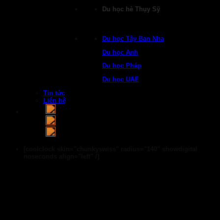
Du học hè Thụy Sỹ
Du học Tây Ban Nha
Du học Anh
Du học Pháp
Du học UAE
Tin tức
Liên hệ
[coolclock skin="chunkyswiss" radius="140" showdigital
noseconds align="left" /]