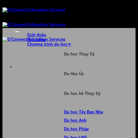
Bỏ
qua
nội
dung
Giới thiệu
Học bổng
Chương trình du học
Du học Thụy Sỹ
Du Học Úc
Du học hè Thụy Sỹ
Du học Tây Ban Nha
Du học Anh
Du học Pháp
Du học UAE