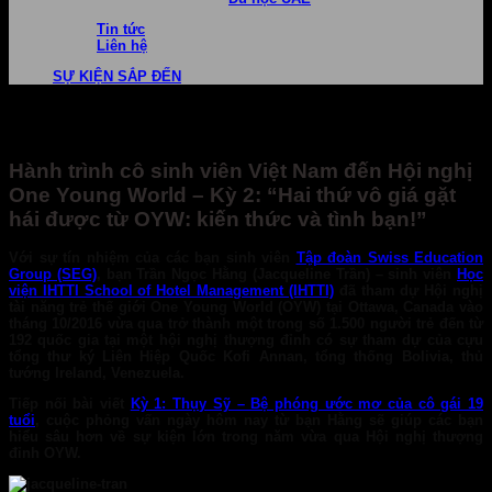
Tin tức
Liên hệ
SỰ KIỆN SẮP ĐẾN
Hành trình cô sinh viên Việt Nam đến Hội nghị
One Young World – Kỳ 2: “Hai thứ vô giá gặt
hái được từ OYW: kiến thức và tình bạn!”
Với sự tín nhiệm của các bạn sinh viên
Tập đoàn Swiss Education
Group (SEG)
, bạn
Trần Ngọc Hằng (Jacqueline Trần)
– sinh viên
Học
viện IHTTI School of Hotel Management (IHTTI)
đã tham dự Hội nghị
tài năng trẻ thế giới One Young World (OYW) tại Ottawa, Canada vào
tháng 10/2016 vừa qua trở thành một trong số 1.500 người trẻ đến từ
192 quốc gia tại một hội nghị thượng đỉnh có sự tham dự của cựu
tổng thư ký Liên Hiệp Quốc Kofi Annan, tổng thống Bolivia, thủ
tướng Ireland, Venezuela.
Tiếp nối bài viết
Kỳ 1: Thụy Sỹ – Bệ phóng ước mơ của cô gái 19
tuổi
,
cuộc phỏng vấn ngày hôm nay từ bạn Hằng sẽ giúp các bạn
hiểu sâu hơn về sự kiện lớn trong năm vừa qua Hội nghị thượng
đỉnh OYW.