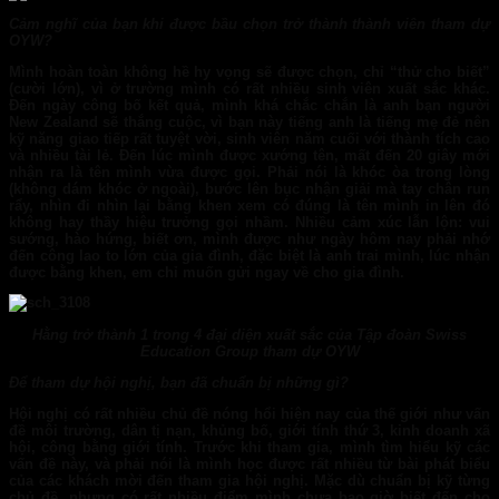
Cảm nghĩ của bạn khi được bầu chọn trở thành thành viên tham dự
OYW?
Mình hoàn toàn không hề hy vọng sẽ được chọn, chỉ “thử cho biết”
(cười lớn), vì ở trường mình có rất nhiều sinh viên xuất sắc khác.
Đến ngày công bố kết quả, mình khá chắc chắn là anh bạn người
New Zealand sẽ thắng cuộc, vì bạn này tiếng anh là tiếng mẹ đẻ nên
kỹ năng giao tiếp rất tuyệt vời, sinh viên năm cuối với thành tích cao
và nhiều tài lẻ. Đến lúc mình được xướng tên, mất đến 20 giây mới
nhận ra là tên mình vừa được gọi. Phải nói là khóc òa trong lòng
(không dám khóc ở ngoài), bước lên bục nhận giải mà tay chân run
rẩy, nhìn đi nhìn lại bằng khen xem có đúng là tên mình in lên đó
không hay thầy hiệu trưởng gọi nhầm. Nhiều cảm xúc lẫn lộn: vui
sướng, hào hứng, biết ơn, mình được như ngày hôm nay phải nhớ
đến công lao to lớn của gia đình, đặc biệt là anh trai mình, lúc nhận
được bằng khen, em chỉ muốn gửi ngay về cho gia đình.
Hằng trở thành 1 trong 4 đại diện xuất sắc của Tập đoàn Swiss
Education Group tham dự OYW
Để tham dự hội nghị, bạn đã chuẩn bị những gì?
Hội nghị có rất nhiều chủ đề nóng hổi hiện nay của thế giới như vấn
đề môi trường, dân tị nạn, khủng bố, giới tính thứ 3, kinh doanh xã
hội, công bằng giới tính. Trước khi tham gia, mình tìm hiểu kỹ các
vấn đề này, và phải nói là mình học được rất nhiều từ bài phát biểu
của các khách mời đến tham gia hội nghị. Mặc dù chuẩn bị kỹ từng
chủ đề, nhưng có rất nhiều điểm mình chưa bao giờ biết đến cho