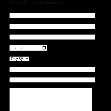
Đăng ký để nhận thông tin học bổng
Họ tên
Email
Số điện thoại
Ngày tháng năm sinh
Quốc gia
Trường
Tên học bổng
Lời nhắn