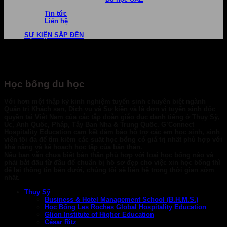
Tin tức
Liên hệ
SỰ KIỆN SẮP ĐẾN
Học bổng du học
Với hơn một thập kỷ kinh nghiệm tuyển sinh chuyên biệt ngành
Quản trị Khách sạn, Dịch vụ và Sự kiện và là đơn vị tuyển sinh độc
quyền tại Việt Nam của các tập đoàn giáo dục danh tiếng ở Thụy Sỹ,
Úc, Anh Quốc, Pháp, Tây Ban Nha & Trung Quốc. G’Connect
Hospitality Education cam kết đảm bảo hỗ trợ các em học sinh, sinh
viên tối đa để tìm kiếm các suất học bổng có giá trị nhất phù hợp với
khả năng và kế hoạch học tập của bản thân.
Nếu bạn vẫn chưa biết bản thân phù hợp với loại học bổng nào và
phải bắt đầu từ đâu để chuẩn bị hồ sơ đẹp cho việc xin học bổng thì
để lại thông tin bên dưới, chúng tôi sẽ liên hệ trong thời gian sớm
nhất.
Thụy Sỹ
Business & Hotel Management School (B.H.M.S.)
Học Bổng Les Roches Global Hospitality Education
Glion Institute of Higher Education
César Ritz