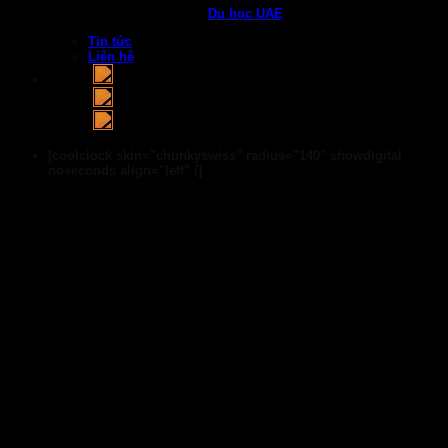
Du học UAE
Tin tức
Liên hệ
[coolclock skin="chunkyswiss" radius="140" showdigital
noseconds align="left" /]