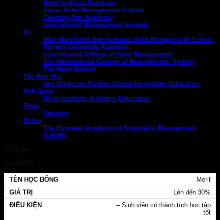
Hotel Institute Montreux
Swiss Hotel Management School
Culinary Arts Academy
International Management Institute
Úc
Blue Mountains International Hotel Management School
Torrens University Australia
International College of Hotel Management
The International College of Management, Sydney
The Hotel School
Tây Ban Nha
Học Bổng Les Roches Global Hospitality Education
Anh Quốc
Glion Institute of Higher Education
Pháp
Ducasse
Dubai
The Emirates Academy of Hospitality Management
(EAHM)
Thụy Sỹ
César Ritz
Merit
Lên đến 30%
– Sinh viên có thành tích học tập
tốt