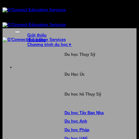
Bỏ
qua
nội
dung
Giới thiệu
Học bổng
Chương trình du học
Du học Thụy Sỹ
Du Học Úc
Du học hè Thụy Sỹ
Du học Tây Ban Nha
Du học Anh
Du học Pháp
Du học UAE