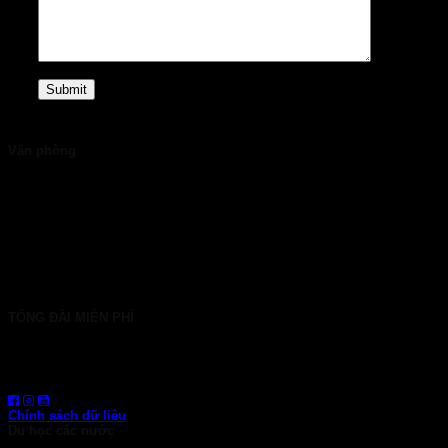
Văn phòng
TP. HCM: 6b Tú Xương, P. Xuân Hòa
028 7107 8899
HÀ NỘI: 30 Phan Đình Phùng, P. Ba Đình
024 7107 7889
info@gconnect.edu.vn
TỔNG ĐÀI MIỄN PHÍ
1800 6710
HOTLINE: 0919 839 963 (Zalo, Viber, WhatsApp)
Chính sách dữ liệu
Du học các nước