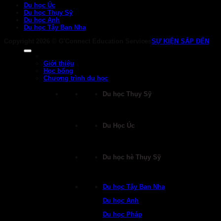
Du học Úc
Du học Thụy Sỹ
Du học Anh
Du học Tây Ban Nha
Copyright 2026 ©
G'Connect Education Services
SỰ KIỆN SẮP ĐẾN
Giới thiệu
Học bổng
Chương trình du học
Du học Thụy Sỹ
Du Học Úc
Du học hè Thụy Sỹ
Du học Tây Ban Nha
Du học Anh
Du học Pháp