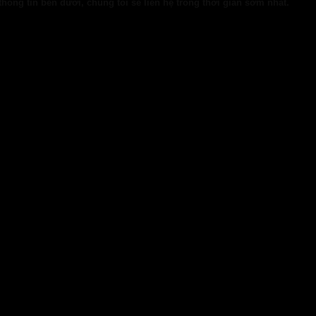
hông tin bên dưới, chúng tôi sẽ liên hệ trong thời gian sớm nhất.