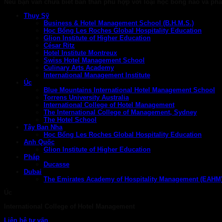
Nếu bạn vẫn chưa biết bản thân phù hợp với loại học bổng nào và phải 
Thụy Sỹ
Business & Hotel Management School (B.H.M.S.)
Học Bổng Les Roches Global Hospitality Education
Glion Institute of Higher Education
César Ritz
Hotel Institute Montreux
Swiss Hotel Management School
Culinary Arts Academy
International Management Institute
Úc
Blue Mountains International Hotel Management School
Torrens University Australia
International College of Hotel Management
The International College of Management, Sydney
The Hotel School
Tây Ban Nha
Học Bổng Les Roches Global Hospitality Education
Anh Quốc
Glion Institute of Higher Education
Pháp
Ducasse
Dubai
The Emirates Academy of Hospitality Management (EAHM
Úc
International College of Hotel Management
Liên hệ tư vấn