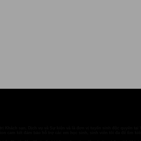
ị Khách sạn, Dịch vụ và Sự kiện và là đơn vị tuyển sinh độc quyền tại
n cam kết đảm bảo hỗ trợ các em học sinh, sinh viên tối đa để tìm kiế