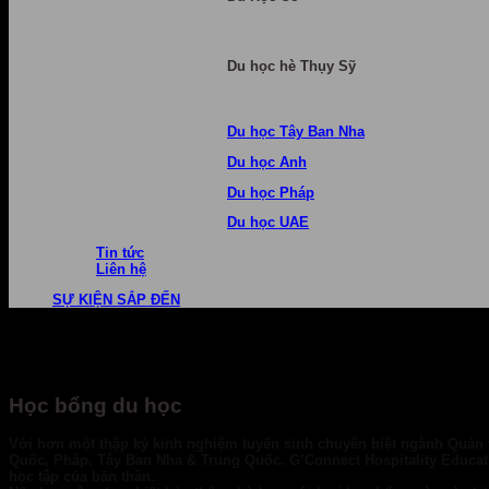
Du học hè Thụy Sỹ
Du học Tây Ban Nha
Du học Anh
Du học Pháp
Du học UAE
Tin tức
Liên hệ
SỰ KIỆN SẮP ĐẾN
Học bổng du học
Với hơn một thập kỷ kinh nghiệm tuyển sinh chuyên biệt ngành Quản tr
Quốc, Pháp, Tây Ban Nha & Trung Quốc. G’Connect Hospitality Educatio
học tập của bản thân.