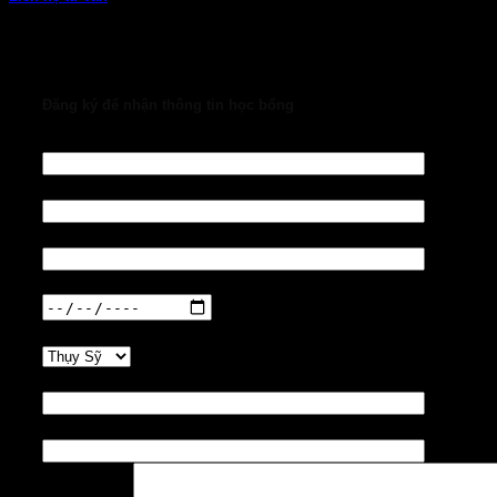
Đăng ký để nhận thông tin học bổng
Họ tên
Email
Số điện thoại
Ngày tháng năm sinh
Quốc gia
Trường
Tên học bổng