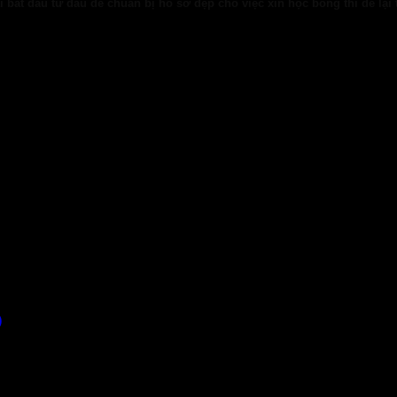
bắt đầu từ đâu để chuẩn bị hồ sơ đẹp cho việc xin học bổng thì để lại t
)