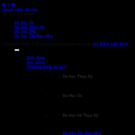
Chính sách dữ liệu
Du học các nước
Du học Úc
Du học Thụy Sỹ
Du học Anh
Du học Tây Ban Nha
Copyright 2026 ©
G'Connect Education Services
SỰ KIỆN SẮP ĐẾN
Giới thiệu
Học bổng
Chương trình du học
Du học Thụy Sỹ
Du Học Úc
Du học hè Thụy Sỹ
Du học Tây Ban Nha