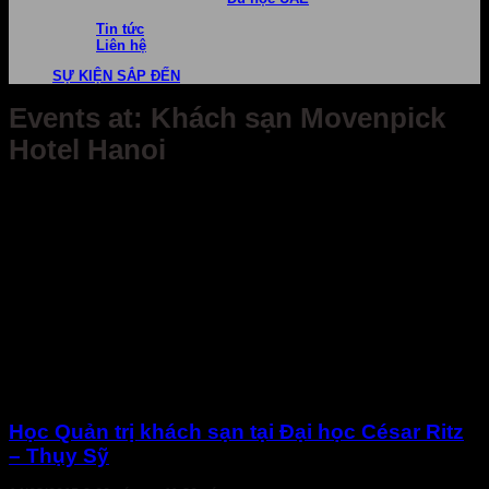
Tin tức
Liên hệ
SỰ KIỆN SẮP ĐẾN
Events at:
Khách sạn Movenpick
Hotel Hanoi
Học Quản trị khách sạn tại Đại học César Ritz
– Thụy Sỹ