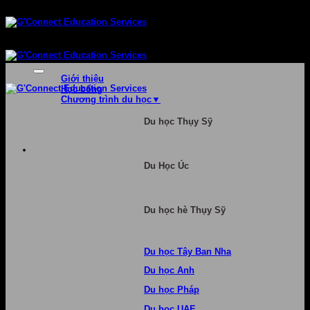
Bỏ
qua
nội
dung
Giới thiệu
Học bổng
Chương trình du học
Du học Thụy Sỹ
Du Học Úc
Du học hè Thụy Sỹ
Du học Tây Ban Nha
Du học Anh
Du học Pháp
Du học UAE