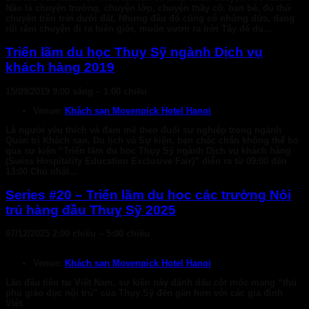
Nào là chuyện trường, chuyện lớp, chuyện thầy cô, bạn bè, đủ thứ
chuyện trên trời dưới đất. Nhưng đâu đó cũng có những đứa, đang
rối rắm chuyện đi ra biên giới, muốn vươn ra trời Tây để du…
Triển lãm du học Thụy Sỹ ngành Dịch vụ
khách hàng 2019
15/09/2019 9:00 sáng
–
1:00 chiều
Venue:
Khách sạn Movenpick Hotel Hanoi
Là người yêu thích và đam mê theo đuổi sự nghiệp trong ngành
Quản trị Khách sạn, Du lịch và Sự kiện, bạn chắc chắn không thể bỏ
qua sự kiện “Triển lãm du học Thụy Sỹ ngành Dịch vụ khách hàng
(Swiss Hospitality Education Exclusive Fair)” diễn ra từ 09:00 đến
13:00 Chủ nhật…
Series #20 – Triển lãm du học các trường Nội
trú hàng đầu Thuỵ Sỹ 2025
07/12/2025 2:00 chiều
–
5:00 chiều
Venue:
Khách sạn Movenpick Hotel Hanoi
Lần đầu tiên tại Việt Nam, sự kiện này đánh dấu cột mốc mang “thủ
phủ giáo dục nội trú” của Thụy Sỹ đến gần hơn với các gia đình
Việt.