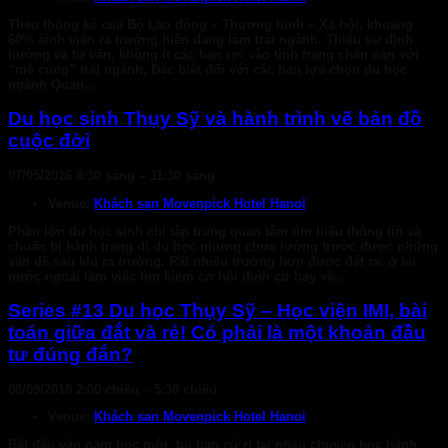
Theo thống kê của Bộ Lao động – Thương binh – Xã hội, khoảng
60% sinh viên ra trường hiện đang làm trái ngành. Thiếu sự định
hướng và tư vấn, không ít các bạn rơi vào tình trạng chán nản với
“mê cung” trái ngành. Đặc biệt đối với các bạn lựa chọn du học
ngành Quản…
Du học sinh Thụy Sỹ và hành trình vẽ bản đồ
cuộc đời
07/05/2016 8:30 sáng
–
11:30 sáng
Venue:
Khách sạn Movenpick Hotel Hanoi
Phần lớn du học sinh chỉ tập trung quan tâm tìm hiểu thông tin và
chuẩn bị hành trang đi du học nhưng chưa lường trước được những
vấn đề sau khi ra trường. Rất nhiều trường hợp được đặt ra: ở lại
nước ngoài làm việc tìm kiếm cơ hội định cư hay về…
Series #13 Du học Thụy Sỹ – Học viện IMI, bài
toán giữa đắt và rẻ! Có phải là một khoản đầu
tư đúng đắn?
08/09/2018 2:00 chiều
–
5:30 chiều
Venue:
Khách sạn Movenpick Hotel Hanoi
Bắt đầu vào năm học mới, tụi bạn cứ rỉ tại nhau chuyện học hành.