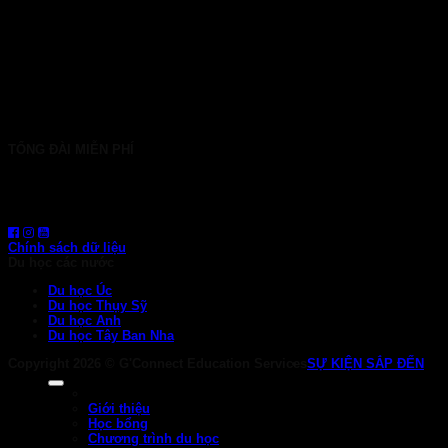
TP. HCM: 6b Tú Xương, P. Xuân Hòa
028 7107 8899
HÀ NỘI: 30 Phan Đình Phùng, P. Ba Đình
024 7107 7889
info@gconnect.edu.vn
TỔNG ĐÀI MIỄN PHÍ
1800 6710
HOTLINE: 0919 839 963 (Zalo, Viber, WhatsApp)
Chính sách dữ liệu
Du học các nước
Du học Úc
Du học Thụy Sỹ
Du học Anh
Du học Tây Ban Nha
Copyright 2026 ©
G'Connect Education Services
SỰ KIỆN SẮP ĐẾN
Giới thiệu
Học bổng
Chương trình du học