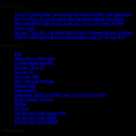
Tin tức mới
Top 10 Trường Đào Tạo Ngành Hospitality 2026 | QS Rankings
Du học Thụy Sỹ lối đi riêng đến tập đoàn khách sạn Meliá
Học viện Glion đạt chuẩn quốc gia: Sinh viên thêm lợi thế
cạnh tranh
Du học Thụy Sỹ: Trở thành Nhà Quản Lý Hàng Không Tư Nhân
Thế hệ mới ngành Dịch vụ (Hospitality) cần gì? AI hay EQ?
Danh mục
Báo
Chưa được phân loại
Cơ Hội Nghề Nghiệp
Du Học Thụy Sĩ
Du học Úc
Học viện HIM
Học viện Les Roches
Hướng dẫn
infographic
Kiến thức Quản trị Khách sạn, Du lịch & Sự kiện
Kinh nghiệm du học
Ngẫm!
Tin Tức
Tin tức học viện Cesar Ritz
Tin tức học viện ICMS
Tin tức học viện SHMS
Văn phòng