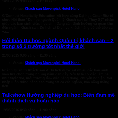
14/03/2015 9:00 sáng
–
11:30 sáng
Venue:
Khách sạn Movenpick Hotel Hanoi
G’Connect Hospitality Education kết hợp cùng Đại học César Ritz tổ
chức Hội thảo “Du học ngành Quản lý Khách sạn tại Thụy Sỹ” nhằm
giúp các bạn sinh viên, học sinh đang cần định hướng và quan tâm
đến ngành Khách sạn, Du lịch và Dịch vụ khách hàng có thể tiếp cận
và…
Hội thảo Du học ngành Quản trị khách sạn – 2
trong số 3 trường tốt nhất thế giới
21/03/2015 9:00 sáng
–
11:30 sáng
Venue:
Khách sạn Movenpick Hotel Hanoi
Ngành Quản trị Khách sạn & Du lịch được rất nhiều các bạn sinh
viên lựa chọn trong những năm gần đây. Với tỷ lệ có việc làm hầu
như tuyệt đối, môi trường làm việc năng động, chuyên nghiệp, thu
nhập luôn đứng hàng cao trong tất cả các ngành, khả năng thăng
tiến…
Talkshow Hướng nghiệp du học: Biến đam mê
thành dịch vụ hoàn hảo
19/03/2016 8:30 sáng
–
11:00 sáng
Venue:
Khách sạn Movenpick Hotel Hanoi