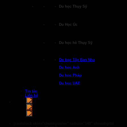
Du học Thụy Sỹ
Du Học Úc
Du học hè Thụy Sỹ
Du học Tây Ban Nha
Du học Anh
Du học Pháp
Du học UAE
Tin tức
Liên hệ
[coolclock skin="chunkyswiss" radius="140" showdigital